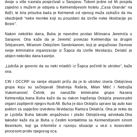
dvoje u više navrata posjećivali u Sarajevu. Tokom jedne od tih posjeta
zajedno s mužem je odsjela u Kelmendijevom hotelu „Casa Grande“ na
Ilidži, te bila prisutna kada je Kelmendi od njenog muža zatražio da mu
obezbijedi “neke momke koji su pouzdani da izvrše neke likvidacije po
Bosni”.
Nakon nekoliko dana, Buha je navodno poslao Milovana Jeremića u
Sarajevo. Ona kaže da je Jeremić povezao Kelmendija sa drugim
Srbijancem, Milanom Ostojićem Sandokanom, koji je angažovao članove
svoje kriminalne organizacije iz Šapca da izvrše likvidaciju. Delalić je
ubijen nekoliko dana kasnije.
„Ljubiša je govorio da su neki mladići iz Šapca počinili to ubistvo“, kaže
ona.
CIN i OCCRP su ranije objavili priču da je to ubistvo izvela Ostojićeva
grupa koju su sačinjavali Strahinja Rašeta, Milan Mitić i Nebojša
Vukomanović Četnik, po narudžbi kriminalne grupe Nasera
Kelmendija.Ivana Buha kaže da su nakon hapšenja Ostojića pravosudni
organi zaplijenili njegov Audi A8. Buha je dao Ostojiću upravo taj auto kao
poklon za uspješno izvedenu likvidaciju Ramiza Delalića. Ona je rekla da
je Ljubiša Buha takođe angažovao i platio Ostojićevog advokata.Ona
također kaže da je Buha u čestim kontaktima sa Kelmendijevim sinom
Besnikom, koji ga informiše o razvoju situacije u vezi s kosovskim
procesom protiv njegovog oca.