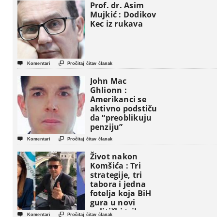
Prof. dr. Asim
Mujkić : Dodikov
Kec iz rukava


Komentari
Pročitaj čitav članak
John Mac
Ghlionn :
Amerikanci se
aktivno podstiču
da “preoblikuju
penziju”


Komentari
Pročitaj čitav članak
Život nakon
Komšića : Tri
strategije, tri
tabora i jedna
fotelja koja BiH
gura u novi
politički triler


Komentari
Pročitaj čitav članak