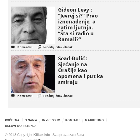
Gideon Levy :
“Jevrej si?” Prvo
iznenađenje, a
zatim ljutnja.
“Šta si radio u
Ramali?”


Komentari
Pročitaj čitav članak
Sead Đulić :
Sjećanje na
Orašlje kao
opomena i put ka
smiraju


Komentari
Pročitaj čitav članak
POČETNA
O NAMA
IMPRESSUM
KONTAKT
MARKETING
USLOVI KORIŠTENJA
© 2013 Copyright
Kliker.info
. Sva prava zadržana.