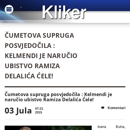
ČUMETOVA SUPRUGA
POSVJEDOČILA :
KELMENDI JE NARUČIO
UBISTVO RAMIZA
DELALIĆA ĆELE!
Čumetova supruga posvjedočila : Kelmendi je
naručio ubistvo Ramiza Delalića Ćele!
03 Jula
Komentari

07:21
2015
Ivana Buha,