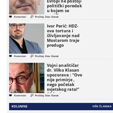
Evropi ne postoji
politički poredak
u kojem se
etničke grupe


Komentari
Pročitaj čitav članak
pojavljuju kao
osnovne
Ivor Perić: HDZ-
političke jedinice
ova tortura i
iživljavanje nad
Mostarom traje
predugo


Komentari
Pročitaj čitav članak
Vojni analitičar
dr. Vilko Klasan
upozorava : “Ovo
nije primirje ,
nego početak
svjetskog rata!”
(Video)


Komentari
Pročitaj čitav članak
KOLUMNE
VIŠE ČLANAKA