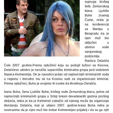
supruga bivšeg
šefa Zemunskog
klana Ljubiše
Buhe zvanog
Čume, rekla je
na konferenciji
za štampu u
Beogradu da je
njen muž bio
uključen u
ubistvo vođe
sarajevskog
podzemlja
Ramiza Delalića
Ćele 2007. godine.Prema optužnici koju su podigli tužioci sa Kosova,
Delalićevo ubistvo je naručila suparnička kriminalna grupa pod vođstvom
Nasera Kelmendija. On je navodno jedan od najmoćnijih kriminalnih vođa
u regionu i trenutno mu se na Kosovu sudi za organizovani kriminal.
Prema optužnici, Buha je unajmio tri osobe da likvidiraju Delalića.
Ivana Buha, žena Ljubiše Buhe, bivšeg vođe Zemunskog klana, jedne od
najmoćnijh kriminalnih grupa u Srbiji tokom devedesetih godina prošlog
stoljeća, rekla je da je Kelmendi zatražio od njenog muža da organizuje
likvidaciju Delalića, koji je ubijen 2007. godine.Ivana Buha rekla je
novinarima da je njen muž bio dobar Kelmendijev prijatelj i da su ga njih