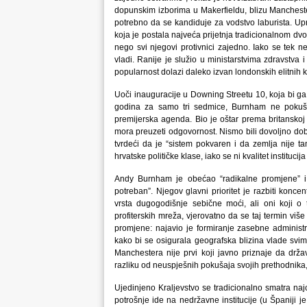
dopunskim izborima u Makerfieldu, blizu Mancheste
potrebno da se kandiduje za vodstvo laburista. Up
koja je postala najveća prijetnja tradicionalnom dv
nego svi njegovi protivnici zajedno. Iako se tek n
vladi. Ranije je služio u ministarstvima zdravstv
popularnost dolazi daleko izvan londonskih elitnih 
Uoči inauguracije u Downing Streetu 10, koja bi ga
godina za samo tri sedmice, Burnham ne pokušav
premijerska agenda. Bio je oštar prema britanskoj v
mora preuzeti odgovornost. Nismo bili dovoljno dobr
tvrdeći da je “sistem pokvaren i da zemlja nije tamo
hrvatske političke klase, iako se ni kvalitet instituc
Andy Burnham je obećao “radikalne promjene” i da
potreban”. Njegov glavni prioritet je razbiti konce
vrsta dugogodišnje sebične moći, ali oni koji o 
profiterskih mreža, vjerovatno da se taj termin vi
promjene: najavio je formiranje zasebne administ
kako bi se osigurala geografska blizina vlade svim
Manchestera nije prvi koji javno priznaje da držav
razliku od neuspješnih pokušaja svojih prethodnika, 
Ujedinjeno Kraljevstvo se tradicionalno smatra na
potrošnje ide na nedržavne institucije (u Španiji j