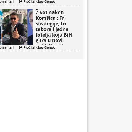

omentari
Pročitaj čitav članak
Život nakon
Komšića : Tri
strategije, tri
tabora i jedna
fotelja koja BiH
gura u novi
politički triler

omentari
Pročitaj čitav članak