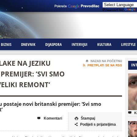
Powered by
BIZNIS
DNEVNIK
DIJASPORA
INTERVJUI
KULTURA
LIFESTYLE
LAKE NA JEZIKU
⌂
NAZAD NA POČETNU
IN

PRETPLATI SE NA RSS
PREMIJER: ‘SVI SMO
 VELIKI REMONT‘
u postaje novi britanski premijer: ‘Svi smo
t‘

K
Komentari
Štampaj


Podijeli s prijateljima
