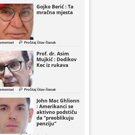
Gojko Berić : Ta
mračna mjesta

omentari
Pročitaj čitav članak
Prof. dr. Asim
Mujkić : Dodikov
Kec iz rukava

omentari
Pročitaj čitav članak
John Mac Ghlionn
: Amerikanci se
aktivno podstiču
da “preoblikuju
penziju”