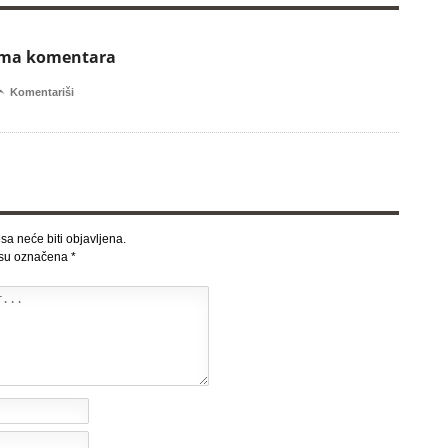
ema komentara

Komentariši
sa neće biti objavljena.
 su označena
*