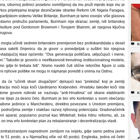
ra, izbornoj jedinici posebno osmišljenoj da mu pruži mjesto koje mu je
rkos prijetnjama krajnje desničarske stranke Reform UK Nigela Faragea,
opartijskom sistemu Velike Britanije, Burnham je tamo osvojio više glasova
edavno pridružio parlamentu, Burnham nije stranac zemlji, niti britanskoj
a i kulture pod Gordonom Brownom i Tonyjem Blairom, ali njegova ključna
krugova.
 mogla učiniti sedmim britanskim premijerom bez protivkandidata u deset

K
a sakriti činjenicu da je govor u ponedjeljak u suštini bio njegova
ladajućoj klasi općenito: “Ova generacija političara, uključujući i mene,
i.” Također je govorio o neefikasnosti trenutnog institucionalnog modela,
 gdje bi trebala biti”. Nismo navikli čuti slične retoričke figure iz usta
ija ni njihove politike ne mogu ni najmanje porediti s onima na Ostrvu.
 će “učiniti stvari drugačijim” djelujući kao “prekidač koji je zemlji
ntraciju moći koja koči Ujedinjeno Kraljevstvo. Hrvatsku također koči ista
tome govore rutinski se nazivaju “anti-Hrvatima” od strane etabliranih

K
še ne lijepi za desno čelo. Burnham je bio vrlo konkretan u svom obećanju
rativne jedinice u Manchesteru, direktno povezane s Uredom premijera,
 područjima zemlje i olakšao razvoj njihovog potencijala. Gradonačelnik
ni aparat, popularno poznat kao Whitehall, treba hitnu reformu, ali, za
on ima vrlo konkretan plan za rebalansiranje i decentralizaciju vlasti.
jcentraliziranijom naprednom zemljom na svijetu, gdje samo petina javne
e to 51 posto, a u Njemačkoj više od 40 posto). Engleska, jedna od četiri