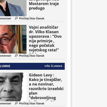
Mostarom traje
predugo

omentari
Pročitaj čitav članak
Vojni analitičar
dr. Vilko Klasan
upozorava : “Ovo
nije primirje ,
nego početak
svjetskog rata!”
(Video)

omentari
Pročitaj čitav članak
LUMNE
VIŠE ČLANAKA
Gideon Levy :
Kako je tinejdžer,
a ne novinar,
razotkrio izraelski
plan
“dobrovoljnog
iseljavanja ” iz

omentari
Pročitaj čitav članak
Gaze