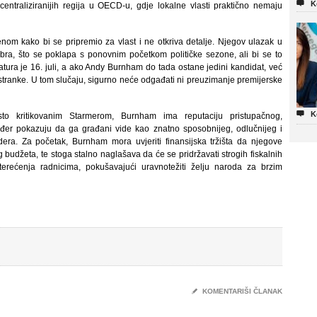

K
centraliziranijih regija u OECD-u, gdje lokalne vlasti praktično nemaju
nom kako bi se pripremio za vlast i ne otkriva detalje. Njegov ulazak u
ra, što se poklapa s ponovnim početkom političke sezone, ali bi se to
tura je 16. juli, a ako Andy Burnham do tada ostane jedini kandidat, već
 stranke. U tom slučaju, sigurno neće odgađati ni preuzimanje premijerske

K
o kritikovanim Starmerom, Burnham ima reputaciju pristupačnog,
ođer pokazuju da ga građani vide kao znatno sposobnijeg, odlučnijeg i
dera. Za početak, Burnham mora uvjeriti finansijska tržišta da njegove
og budžeta, te stoga stalno naglašava da će se pridržavati strogih fiskalnih
erećenja radnicima, pokušavajući uravnotežiti želju naroda za brzim
✎
KOMENTARIŠI ČLANAK