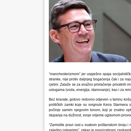
“manchesterizmom” jer uspješno spaja socijalističke
stranke, nije protiv daljnjeg bogaćenja čak i za naj
cjelini. Zalaže se za snažno privlačenje privatnih in
uslugama (voda, energija, stanovanje), kao i za rein
Bez kravate, gotovo redovno odjeven u tamnu košu
političkih zamki koje su svrgnule Keira Starmera 
počinje samim njegovim tonom, koji je znatno optim
stupanja na dužnost, svoje vrijeme uglavnom provod
“Zamislite pravi rast u svakom poštanskom broju i 
zajedno ostvarimo”, rekao je novoizabrani zastupn