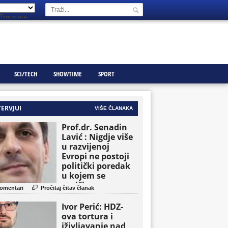
Translate
SCI/TECH
SHOWTIME
SPORT
TERVJUI
VIŠE ČLANAKA
Prof.dr. Senadin
Lavić : Nigdje više
u razvijenoj
Evropi ne postoji
politički poredak
u kojem se
etničke grupe

omentari
Pročitaj čitav članak
pojavljuju kao
osnovne političke
Ivor Perić: HDZ-
jedinice
ova tortura i
iživljavanje nad