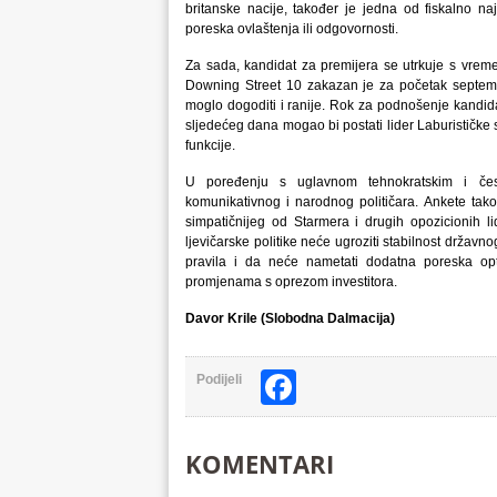
britanske nacije, također je jedna od fiskalno naj
poreska ovlaštenja ili odgovornosti.
Za sada, kandidat za premijera se utrkuje s vreme
Downing Street 10 zakazan je za početak septemb
moglo dogoditi i ranije. Rok za podnošenje kandida
sljedećeg dana mogao bi postati lider Laburističke
funkcije.
U poređenju s uglavnom tehnokratskim i čest
komunikativnog i narodnog političara. Ankete tak
simpatičnijeg od Starmera i drugih opozicionih li
ljevičarske politike neće ugroziti stabilnost državn
pravila i da neće nametati dodatna poreska opt
promjenama s oprezom investitora.
Davor Krile (Slobodna Dalmacija)
Facebook
Podijeli
KOMENTARI