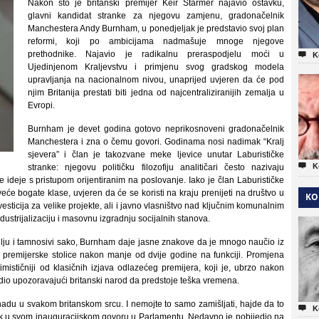
Nakon što je britanski premijer Keir Starmer najavio ostavku,
glavni kandidat stranke za njegovu zamjenu, gradonačelnik
Manchestera Andy Burnham, u ponedjeljak je predstavio svoj plan
reformi, koji po ambicijama nadmašuje mnoge njegove
prethodnike. Najavio je radikalnu preraspodjelu moći u

K
Ujedinjenom Kraljevstvu i primjenu svog gradskog modela
upravljanja na nacionalnom nivou, unaprijed uvjeren da će pod
njim Britanija prestati biti jedna od najcentraliziranijih zemalja u
Evropi.
Burnham je devet godina gotovo neprikosnoveni gradonačelnik
Manchestera i zna o čemu govori. Godinama nosi nadimak “Kralj
sjevera” i član je takozvane meke ljevice unutar Laburističke

K
stranke: njegovu političku filozofiju analitičari često nazivaju
 ideje s pristupom orijentiranim na poslovanje. Iako je član Laburističke
veće bogate klase, uvjeren da će se koristi na kraju prenijeti na društvo u
KO
vesticija za velike projekte, ali i javno vlasništvo nad ključnim komunalnim
dustrijalizaciju i masovnu izgradnju socijalnih stanova.
lju i tamnosivi sako, Burnham daje jasne znakove da je mnogo naučio iz
s premijerske stolice nakon manje od dvije godine na funkciji. Promjena
ističniji od klasičnih izjava odlazećeg premijera, koji je, ubrzo nakon
io upozoravajući britanski narod da predstoje teška vremena.
nadu u svakom britanskom srcu. I nemojte to samo zamišljati, hajde da to

K
ik u svom inauguracijskom govoru u Parlamentu. Nedavno je pobijedio na