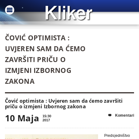
ČOVIĆ OPTIMISTA :
UVJEREN SAM DA ĆEMO
ZAVRŠITI PRIČU O
IZMJENI IZBORNOG
ZAKONA
Čović optimista : Uvjeren sam da ćemo završiti
priču o izmjeni Izbornog zakona
10 Maja
Komentari

15:30
2017
Predsjedništvo