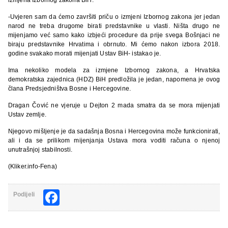
-Uvjeren sam da ćemo završiti priču o izmjeni Izbornog zakona jer jedan
narod ne treba drugome birati predstavnike u vlasti. Ništa drugo ne
mijenjamo već samo kako izbjeći procedure da prije svega Bošnjaci ne
biraju predstavnike Hrvatima i obrnuto. Mi ćemo nakon izbora 2018.
godine svakako morati mijenjati Ustav BiH- istakao je.
Ima nekoliko modela za izmjene Izbornog zakona, a Hrvatska
demokratska zajednica (HDZ) BiH predložila je jedan, napomena je ovog
člana Predsjedništva Bosne i Hercegovine.
Dragan Čović ne vjeruje u Dejton 2 mada smatra da se mora mijenjati
Ustav zemlje.
Njegovo mišljenje je da sadašnja Bosna i Hercegovina može funkcionirati,
ali i da se prilikom mijenjanja Ustava mora voditi računa o njenoj
unutrašnjoj stabilnosti.
(Kliker.info-Fena)
Facebook
Podijeli