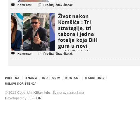


Komentari
Pročitaj čitav članak
Život nakon
Komšića : Tri
strategije, tri
tabora i jedna
fotelja koja BiH
gura u novi
politički triler


Komentari
Pročitaj čitav članak
POČETNA
O NAMA
IMPRESSUM
KONTAKT
MARKETING
USLOVI KORIŠTENJA
© 2013 Copyright
Kliker.info
. Sva prava zadržana.
Developed by
LEFTOR