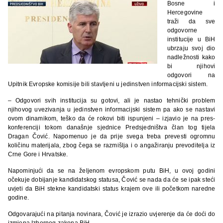
Bosne i
Hercegovine
traži da sve
odgovorne
institucije u BiH
ubrzaju svoj dio
nadležnosti kako
bi njihovi
odgovori na
Upitnik Evropske komisije bili stavljeni u jedinstven informacijski sistem.
– Odgovori svih institucija su gotovi, ali je nastao tehnički problem
njihovog uvezivanja u jedinstven informacijski sistem pa ako se nastavi
ovom dinamikom, teško da će rokovi biti ispunjeni – izjavio je na pres-
konferenciji tokom današnje sjednice Predsjedništva član tog tijela
Dragan Čović. Napomenuo je da prije svega treba prevesti ogromnu
količinu materijala, zbog čega se razmišlja i o angažiranju prevoditelja iz
Crne Gore i Hrvatske.
Napominjući da se na željenom evropskom putu BiH, u ovoj godini
očekuje dobijanje kandidatskog statusa, Čović se nada da će se ipak steći
uvjeti da BiH stekne kandidatski status krajem ove ili početkom naredne
godine.
Odgovarajući na pitanja novinara, Čović je izrazio uvjerenje da će doći do
izmjena Izbornog zakona BiH.