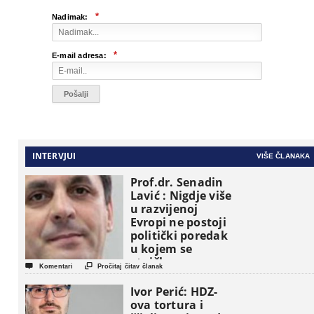
*
Nadimak:
*
E-mail adresa:
INTERVJUI
VIŠE ČLANAKA
Prof.dr. Senadin
Lavić : Nigdje više
u razvijenoj
Evropi ne postoji
politički poredak
u kojem se
etničke grupe


Komentari
Pročitaj čitav članak
pojavljuju kao
osnovne
Ivor Perić: HDZ-
političke jedinice
ova tortura i