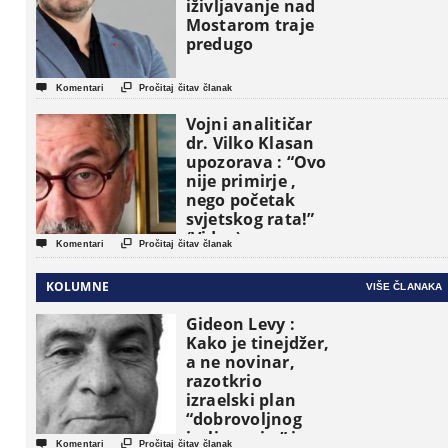
iživljavanje nad
Mostarom traje
predugo


Komentari
Pročitaj čitav članak
Vojni analitičar
dr. Vilko Klasan
upozorava : “Ovo
nije primirje ,
nego početak
svjetskog rata!”
(Video)


Komentari
Pročitaj čitav članak
KOLUMNE
VIŠE ČLANAKA
Gideon Levy :
Kako je tinejdžer,
a ne novinar,
razotkrio
izraelski plan
“dobrovoljnog
iseljavanja ” iz


Komentari
Pročitaj čitav članak