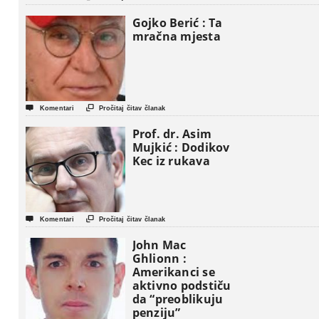
Gaze
Gojko Berić : Ta
mračna mjesta


Komentari
Pročitaj čitav članak
Prof. dr. Asim
Mujkić : Dodikov
Kec iz rukava


Komentari
Pročitaj čitav članak
John Mac
Ghlionn :
Amerikanci se
aktivno podstiču
da “preoblikuju
penziju”