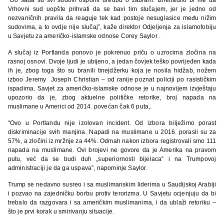
Vrhovni sud uopšte prihvati da se bavi tim slučajem, jer je jedno od
nezvaničnih pravila da reaguje tek kad postoje nesuglasice među nižim
sudovima, a to ovdje nije slučaj”, kaže direktor Odjeljenja za islamofobiju
u Savjetu za američko-islamske odnose Corey Saylor .
A slučaj iz Portlanda ponovo je pokrenuo priču o uzrocima zločina na
rasnoj osnovi. Dvoje ljudi je ubijeno, a jedan čovjek teško povrijeđen kada
ih je, zbog toga što su branili tinejdžerku koja je nosila hidžab, nožem
izboo Jeremy Joseph Christian – od ranije poznat policiji po rasističkim
ispadima. Savjet za američko-islamske odnose je u najnovijem izvještaju
upozorio da je, zbog aktuelne političke retorike, broj napada na
muslimane u Americi od 2014. povećan čak 6 puta,.
“Ovo u Portlandu nije izolovan incident. Od izbora bilježimo porast
diskriminacije svih manjina. Napadi na muslimane u 2016. porasli su za
57%, a zločini iz mržnje za 44%. Odmah nakon izbora registrovali smo 111
napada na muslimane. Ovi brojevi ne govore da je Amerika na pravom
putu, već da se budi duh „superiornosti bijelaca“ i na Trumpovoj
administraciji je da ga uspava”, napominje Saylor.
Trump se nedavno susreo i sa muslimanskim liderima u Saudijskoj Arabiji
i pozvao na zajedničku borbu protiv terorizma. U Savjetu ocjenjuju da bi
trebalo da razgovara i sa američkim muslimanima, i da ublaži retoriku –
što je prvi korak u smirivanju situacije.