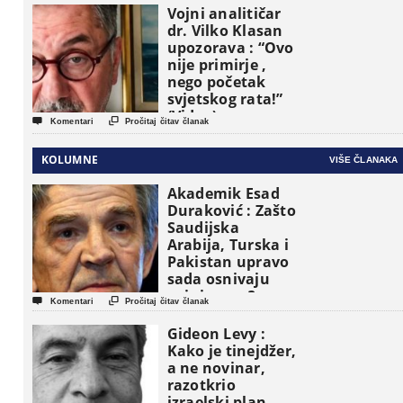
Vojni analitičar
dr. Vilko Klasan
upozorava : “Ovo
nije primirje ,
nego početak
svjetskog rata!”
(Video)


Komentari
Pročitaj čitav članak
KOLUMNE
VIŠE ČLANAKA
Akademik Esad
Duraković : Zašto
Saudijska
Arabija, Turska i
Pakistan upravo
sada osnivaju
vojni savez?


Komentari
Pročitaj čitav članak
Gideon Levy :
Kako je tinejdžer,
a ne novinar,
razotkrio
izraelski plan