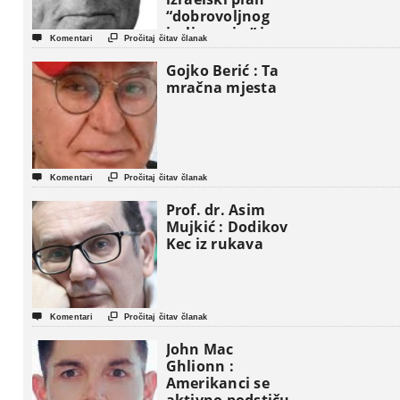
“dobrovoljnog
iseljavanja ” iz


Komentari
Pročitaj čitav članak
Gaze
Gojko Berić : Ta
mračna mjesta


Komentari
Pročitaj čitav članak
Prof. dr. Asim
Mujkić : Dodikov
Kec iz rukava


Komentari
Pročitaj čitav članak
John Mac
Ghlionn :
Amerikanci se