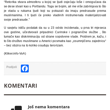
“Retorika stvara atmosferu u kojoj se ljudi osjećaju loše i omogućava da
se dese stvari kao u Portlandu. Toga se bojim, ali me više zabrinjava to što
je vlada u rukama ljudi koji su pokazali da imaju predrasude prema
muslimanima. I ti ljudi će preko vladinih instrumenata materijalizovati
svoje predrasude.”
U savjetu ističu podatak da su u 23 odsto incidenata, u prva tri mjeseca
ove godine, učestvovali pripadnici Carinske i pogranične službe , što
tumače kao diskriminaciju od strane sopstvene vlade. Problem je, kažu, i
to što društvo muslimane u Americi posmatra kao „osumnjičenu zajednicu“
– bez obzira na to koliko osuđuju terorizam.
(Kliker.info-VoA)
Facebook
Podijeli
KOMENTARI
Još nema komentara