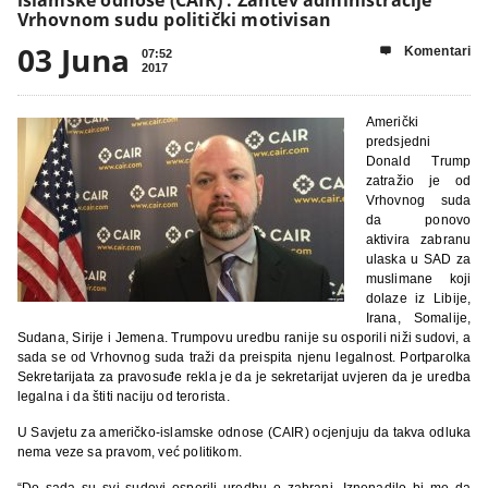
Vrhovnom sudu politički motivisan
03 Juna
Komentari

07:52
2017
Američki
predsjedni
Donald Trump
zatražio je od
Vrhovnog suda
da ponovo
aktivira zabranu
ulaska u SAD za
muslimane koji
dolaze iz Libije,
Irana, Somalije,
Sudana, Sirije i Jemena. Trumpovu uredbu ranije su osporili niži sudovi, a
sada se od Vrhovnog suda traži da preispita njenu legalnost. Portparolka
Sekretarijata za pravosuđe rekla je da je sekretarijat uvjeren da je uredba
legalna i da štiti naciju od terorista.
U Savjetu za američko-islamske odnose (CAIR) ocjenjuju da takva odluka
nema veze sa pravom, već politikom.
“Do sada su svi sudovi osporili uredbu o zabrani. Iznenadilo bi me da