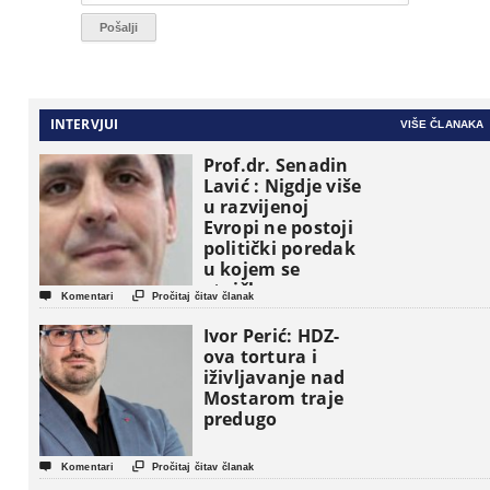
INTERVJUI
VIŠE ČLANAKA
Prof.dr. Senadin
Lavić : Nigdje više
u razvijenoj
Evropi ne postoji
politički poredak
u kojem se
etničke grupe


Komentari
Pročitaj čitav članak
pojavljuju kao
osnovne
Ivor Perić: HDZ-
političke jedinice
ova tortura i
iživljavanje nad
Mostarom traje
predugo


Komentari
Pročitaj čitav članak