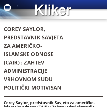
COREY SAYLOR,
PREDSTAVNIK SAVJETA
ZA AMERIČKO-
ISLAMSKE ODNOSE
(CAIR) : ZAHTEV
ADMINISTRACIJE
VRHOVNOM SUDU
POLITIČKI MOTIVISAN
Corey Saylor, predstavnik Savjeta za američko-
islamske odnose (CAIR) : Zahtev administracije