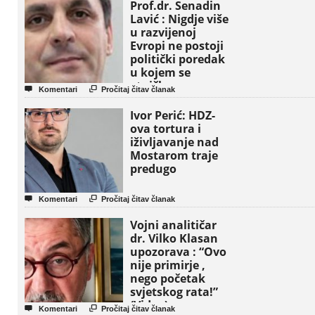
Prof.dr. Senadin
Lavić : Nigdje više
u razvijenoj
Evropi ne postoji
politički poredak
u kojem se
etničke grupe


Komentari
Pročitaj čitav članak
pojavljuju kao
osnovne političke
Ivor Perić: HDZ-
jedinice
ova tortura i
iživljavanje nad
Mostarom traje
predugo


Komentari
Pročitaj čitav članak
Vojni analitičar
dr. Vilko Klasan
upozorava : “Ovo
nije primirje ,
nego početak
svjetskog rata!”
(Video)


Komentari
Pročitaj čitav članak