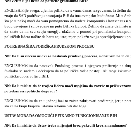
NN: Želite li još nešto da poručite građanima BiH?
ENGLISH:Prije svega, cijenim priliku da s vama danas razgovaram. Ja želim da
znaju da SAD podržavaju nastojanja BiH da ima evropsku budućnost. Mi u Amb
što je u našoj moći da vam pomognemo da nađete kompromis i konsenzus u ve
budu usvojene i sprovedene na putu BiH ka Evropi. Želimo da znate da imate 
da znate da mi svu svoju energiju ulažemo u pomoć pri pronalasku komprom
političkih lidera tražite da bar u toj istoj mjeri pokažu svoju opredijeljenost i p
POTREBNA ŠIRA PODRŠKA PRUDSKOM PROCESU
NN: Da li su stečeni uslovi za nastavak prudskog procesa, s obzirom na to da
ENGLISH:Mislim da nastavak Prudskog procesa i njegovo proširenje na druge 
Svakako se nadam i očekujem da ta politička volja postoji. Ali moje iskustvo
politička dobra volja u BiH.
NN: Da li mislite da će trojica lidera moći uspješno da završe tu priču vezan
potreban širi politički dogovor?
ENGLISH:Mislim da će u jednoj fazi to zaista zahtijevati proširenje, jer je po
što će na kraju krajeva ustavna reforma biti dio toga.
USTAV MORA DA OMOGUĆI EFIKASNO FUNKCIONISANJE BIH
NN: Da li mislite da Ustav treba mijenjati kroz paket ili kroz amandmane?