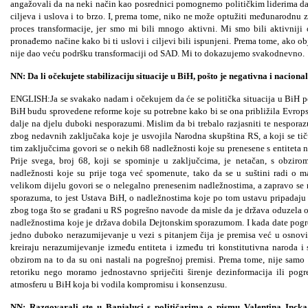
angažovali da na neki način kao posrednici pomognemo političkim liderima d
ciljeva i uslova i to brzo. I, prema tome, niko ne može optužiti međunarodnu 
proces transformacije, jer smo mi bili mnogo aktivni. Mi smo bili aktivniji
pronađemo načine kako bi ti uslovi i ciljevi bili ispunjeni. Prema tome, ako o
nije dao veću podršku transformaciji od SAD. Mi to dokazujemo svakodnevno.
NN: Da li očekujete stabilizaciju situacije u BiH, pošto je negativna i naciona
ENGLISH:Ja se svakako nadam i očekujem da će se politička situacija u BiH pop
BiH budu sprovedene reforme koje su potrebne kako bi se ona približila Evropsk
dalje na djelu duboki nesporazumi. Mislim da bi trebalo razjasniti te nespora
zbog nedavnih zaključaka koje je usvojila Narodna skupština RS, a koji se tič
tim zaključcima govori se o nekih 68 nadležnosti koje su prenesene s entiteta n
Prije svega, broj 68, koji se spominje u zaključcima, je netačan, s obzir
nadležnosti koje su prije toga već spomenute, tako da se u suštini radi o m
velikom dijelu govori se o nelegalno prenesenim nadležnostima, a zapravo se
sporazuma, to jest Ustava BiH, o nadležnostima koje po tom ustavu pripadaju 
zbog toga što se građani u RS pogrešno navode da misle da je država oduzela ov
nadležnostima koje je država dobila Dejtonskim sporazumom. I kada date pogreš
jedno duboko nerazumijevanje u vezi s pitanjem čija je premisa već u osnovi
kreiraju nerazumijevanje između entiteta i između tri konstitutivna naroda i 
obzirom na to da su oni nastali na pogrešnoj premisi. Prema tome, nije samo
retoriku nego moramo jednostavno spriječiti širenje dezinformacija ili pogr
atmosferu u BiH koja bi vodila kompromisu i konsenzusu.
NN: Razgovarali ste u Banjaluci s političarima o pismu Valentina Incka