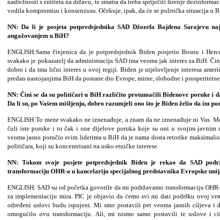
nadležnosti s entiteta na državu, te smatra da treba spriječiti širenje dezinforma
vodila kompromisu i konsenzusu. Očekuje, ipak, da će se politička situacija u B
NN: Da li je posjeta potpredsjednika SAD Džozefa Bajdena Sarajevu na
angažovanjem u BiH?
ENGLISH:Sama činjenica da je potpredsjednik Biden posjetio Bosnu i Herceg
svakako je pokazatelj da administracija SAD ima veoma jak interes za BiH. Či
dobro i da ima lični interes u ovoj regiji. Biden je utjelovljenje interesa amer
predan nastojanjima BiH da postane dio Evrope, mirne, slobodne i prosperitetn
NN: Čini se da su političari u BiH različito protumačili Bidenove poruke i 
Da li su, po Vašem mišljenju, dobro razumjeli ono što je Biden želio da im po
ENGLISH:To mene svakako ne iznenađuje, a znam da ne iznenađuje ni Vas. Među
čuli iste poruke i to čak i one dijelove poruka koje su oni u svojim javnim
veoma jasno poručio svim liderima u BiH da je nama dosta retorike maksimalist
političara, koji su koncentrisani na usko etničke interese.
NN: Tokom svoje posjete potpredsjednik Biden je rekao da SAD pod
transformaciju OHR-a u kancelariju specijalnog predstavnika Evropske uni
ENGLISH: SAD su od početka govorile da mi podržavamo transformaciju OHR-a 
za implementaciju mira. PIC je objavio da ćemo svi mi dati podršku ovoj vrs
određeni uslovi budu ispujeni. Mi smo postavili pet veoma jasnih ciljeva i 
omogućilo ovu transformaciju. Ali, mi nismo samo postavili te uslove i 