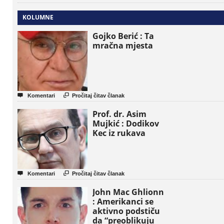
KOLUMNE
Gojko Berić : Ta
mračna mjesta


Komentari
Pročitaj čitav članak
Prof. dr. Asim
Mujkić : Dodikov
Kec iz rukava


Komentari
Pročitaj čitav članak
John Mac Ghlionn
: Amerikanci se
aktivno podstiču
da “preoblikuju