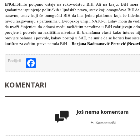
ENGLISH:To potpuno ostaje na rukovodstvu BiH. Ali na kraju, BiH mora
građanima ispunjenje političkih i ljudskih prava, ustav koji omogućava BiH da 
naravno, ustav koji će omogućiti BiH da ima jednu platformu koja će liderim
nivou razgovaraju s partnerima u Evropskoj uniji i NATO-u. Ustav mora da vodi 
da uvaži činjenicu da odnosi među različitim narodima u BiH zahtijevaju odr
provjere i potvrde na različitim nivoima ili branašama vlasti kako interes n
provjere balansa i potvrde, kakav postoji u SAD, ne smije da se koristi kao sis
korišten za zaštitu prava naroda BiH.
Borjana Radmanović-Petrović (Nezavi
Facebook
Podijeli
KOMENTARI
Još nema komentara


Komentariši