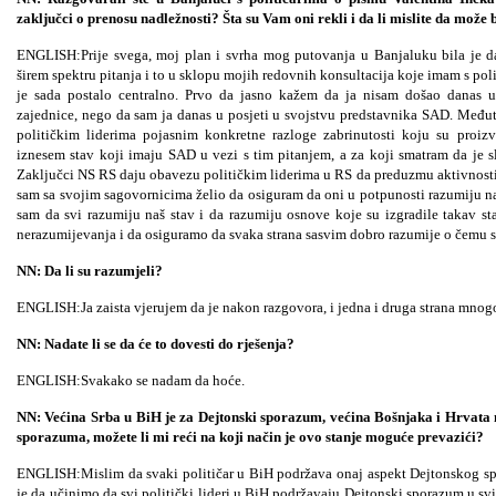
zaključci o prenosu nadležnosti? Šta su Vam oni rekli i da li mislite da može b
ENGLISH:Prije svega, moj plan i svrha mog putovanja u Banjaluku bila je d
širem spektru pitanja i to u sklopu mojih redovnih konsultacija koje imam s poli
je sada postalo centralno. Prvo da jasno kažem da ja nisam došao danas 
zajednice, nego da sam ja danas u posjeti u svojstvu predstavnika SAD. Međuti
političkim liderima pojasnim konkretne razloge zabrinutosti koju su proiz
iznesem stav koji imaju SAD u vezi s tim pitanjem, a za koji smatram da je 
Zaključci NS RS daju obavezu političkim liderima u RS da preduzmu aktivnosti 
sam sa svojim sagovornicima želio da osiguram da oni u potpunosti razumiju na
sam da svi razumiju naš stav i da razumiju osnove koje su izgradile takav st
nerazumijevanja i da osiguramo da svaka strana sasvim dobro razumije o čemu se
NN: Da li su razumjeli?
ENGLISH:Ja zaista vjerujem da je nakon razgovora, i jedna i druga strana mnogo 
NN: Nadate li se da će to dovesti do rješenja?
ENGLISH:Svakako se nadam da hoće.
NN: Većina Srba u BiH je za Dejtonski sporazum, većina Bošnjaka i Hrvata 
sporazuma, možete li mi reći na koji način je ovo stanje moguće prevazići?
ENGLISH:Mislim da svaki političar u BiH podržava onaj aspekt Dejtonskog spo
je da učinimo da svi politički lideri u BiH podržavaju Dejtonski sporazum u 