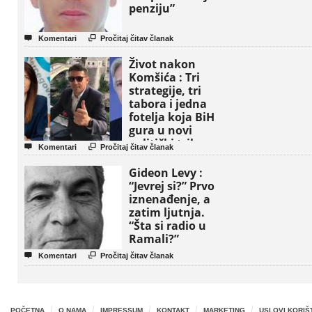
penziju”


Komentari
Pročitaj čitav članak
Život nakon
Komšića : Tri
strategije, tri
tabora i jedna
fotelja koja BiH
gura u novi
politički triler


Komentari
Pročitaj čitav članak
Gideon Levy :
“Jevrej si?” Prvo
iznenađenje, a
zatim ljutnja.
“Šta si radio u
Ramali?”


Komentari
Pročitaj čitav članak
POČETNA
O NAMA
IMPRESSUM
KONTAKT
MARKETING
USLOVI KORIŠ