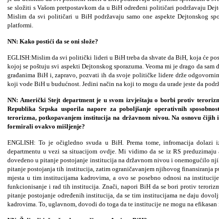
se složiti s Vašom pretpostavkom da u BiH određeni političari podržavaju Dej
Mislim da svi političari u BiH podržavaju samo one aspekte Dejtonskog spo
platformi.
NN: Kako postići da se oni slože?
EGLISH:Mislim da svi politički lideri u BiH treba da shvate da BiH, koja će po
kojoj se poštuju svi aspekti Dejtonskog sporazuma. Veoma mi je drago da sam d
građanima BiH i, zapravo, pozvati ih da svoje političke lidere drže odgovorni
koji vode BiH u budućnost. Jedini način na koji to mogu da urade jeste da podrž
NN: Američki Stejt department je u svom izvještaju o borbi protiv teroriz
Republika Srpska usporila napore za poboljšanje operativnih sposobnost
terorizma, potkopavanjem institucija na državnom nivou. Na osnovu čijih i
formirali ovakvo mišljenje?
ENGLISH: To je očigledno svuda u BiH. Prema tome, infromacija dolazi iz
departmentu u vezi sa situacijom ovdje. Mi vidimo da se iz RS preduzimaju 
dovedeno u pitanje postojanje institucija na državnom nivou i onemogućilo n
pitanje postojanja tih institucija, zatim ograničavanjem njihovog finansiranj
mjesta u tim institucijama kadrovima, a ovo se posebno odnosi na instituci
funkcionisanje i rad tih institucija. Znači, napori BiH da se bori protiv tero
pitanje postojanje određenih institucija, da se tim institucijama ne daju dovol
kadrovima. To, uglavnom, dovodi do toga da te institucije ne mogu na efikasan n