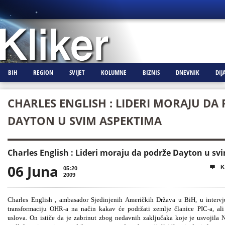
BIH
REGION
SVIJET
KOLUMNE
BIZNIS
DNEVNIK
DIJ
CHARLES ENGLISH : LIDERI MORAJU DA
DAYTON U SVIM ASPEKTIMA
Charles English : Lideri moraju da podrže Dayton u s
06 Juna
K

05:20
2009
Charles English , ambasador Sjedinjenih Američkih Država u BiH, u inter
transformaciju OHR-a na način kakav će podržati zemlje članice PIC-a, ali
uslova. On ističe da je zabrinut zbog nedavnih zaključaka koje je usvojila 