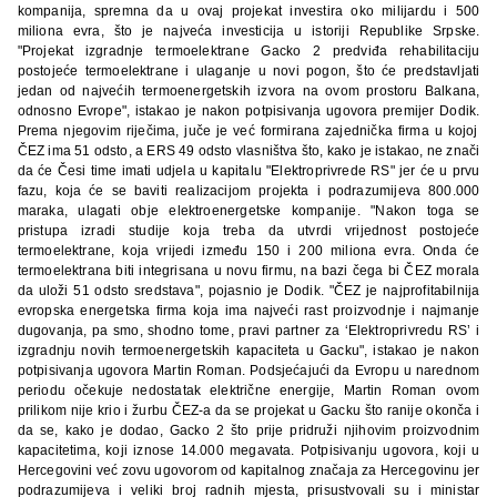
kompanija, spremna da u ovaj projekat investira oko milijardu i 500
miliona evra, što je najveća investicija u istoriji Republike Srpske.
"Projekat izgradnje termoelektrane Gacko 2 predviđa rehabilitaciju
postojeće termoelektrane i ulaganje u novi pogon, što će predstavljati
jedan od najvećih termoenergetskih izvora na ovom prostoru Balkana,
odnosno Evrope", istakao je nakon potpisivanja ugovora premijer Dodik.
Prema njegovim riječima, juče je već formirana zajednička firma u kojoj
ČEZ ima 51 odsto, a ERS 49 odsto vlasništva što, kako je istakao, ne znači
da će Česi time imati udjela u kapitalu "Elektroprivrede RS" jer će u prvu
fazu, koja će se baviti realizacijom projekta i podrazumijeva 800.000
maraka, ulagati obje elektroenergetske kompanije.
"Nakon toga se
pristupa izradi studije koja treba da utvrdi vrijednost postojeće
termoelektrane, koja vrijedi između 150 i 200 miliona evra. Onda će
termoelektrana biti integrisana u novu firmu, na bazi čega bi ČEZ morala
da uloži 51 odsto sredstava", pojasnio je Dodik.
"ČEZ je najprofitabilnija
evropska energetska firma koja ima najveći rast proizvodnje i najmanje
dugovanja, pa smo, shodno tome, pravi partner za ‘Elektroprivredu RS’ i
izgradnju novih termoenergetskih kapaciteta u Gacku", istakao je nakon
potpisivanja ugovora Martin Roman.
Podsjećajući da Evropu u narednom
periodu očekuje nedostatak električne energije, Martin Roman ovom
prilikom nije krio i žurbu ČEZ-a da se projekat u Gacku što ranije okonča i
da se, kako je dodao, Gacko 2 što prije pridruži njihovim proizvodnim
kapacitetima, koji iznose 14.000 megavata.
Potpisivanju ugovora, koji u
Hercegovini već zovu ugovorom od kapitalnog značaja za Hercegovinu jer
podrazumijeva i veliki broj radnih mjesta, prisustvovali su i ministar