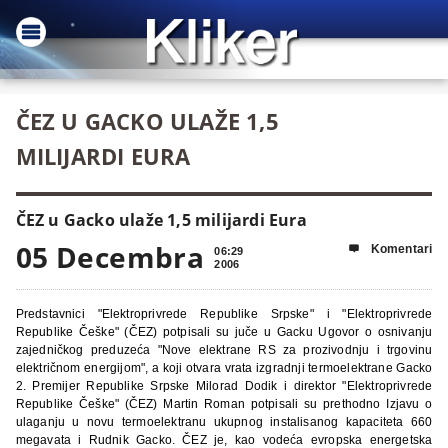
ČEZ U GACKO ULAŽE 1,5
MILIJARDI EURA
ČEZ u Gacko ulaže 1,5 milijardi Eura
05 Decembra
Komentari

06:29
2006
Predstavnici "Elektroprivrede Republike Srpske" i "Elektroprivrede
Republike Češke" (ČEZ) potpisali su juče u Gacku Ugovor o osnivanju
zajedničkog preduzeća "Nove elektrane RS za prozivodnju i trgovinu
električnom energijom", a koji otvara vrata izgradnji termoelektrane Gacko
2.
Premijer Republike Srpske Milorad Dodik i direktor "Elektroprivrede
Republike Češke" (ČEZ) Martin Roman potpisali su prethodno Izjavu o
ulaganju u novu termoelektranu ukupnog instalisanog kapaciteta 660
megavata i Rudnik Gacko.
ČEZ je, kao vodeća evropska energetska