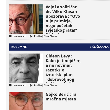
Vojni analitičar
dr. Vilko Klasan
upozorava : “Ovo
nije primirje ,
nego početak
svjetskog rata!”
(Video)


Komentari
Pročitaj čitav članak
KOLUMNE
VIŠE ČLANAKA
Gideon Levy :
Kako je tinejdžer,
a ne novinar,
razotkrio
izraelski plan
“dobrovoljnog
iseljavanja ” iz


Komentari
Pročitaj čitav članak
Gaze
Gojko Berić : Ta
mračna mjesta