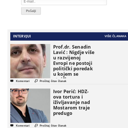
INTERVJUI
VIŠE ČLANAKA
Prof.dr. Senadin
Lavić : Nigdje više
u razvijenoj
Evropi ne postoji
politički poredak
u kojem se
etničke grupe


Komentari
Pročitaj čitav članak
pojavljuju kao
osnovne
Ivor Perić: HDZ-
političke jedinice
ova tortura i
iživljavanje nad
Mostarom traje
predugo


Komentari
Pročitaj čitav članak