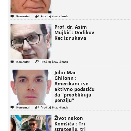


Komentari
Pročitaj čitav članak
Prof. dr. Asim
Mujkić : Dodikov
Kec iz rukava


Komentari
Pročitaj čitav članak
John Mac
Ghlionn :
Amerikanci se
aktivno podstiču
da “preoblikuju
penziju”


Komentari
Pročitaj čitav članak
Život nakon
Komšića : Tri
strategije, tri