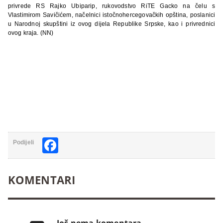
privrede RS Rajko Ubiparip, rukovodstvo RiTE Gacko na čelu s
Vlastimirom Savičićem, načelnici istočnohercegovačkih opština, poslanici
u Narodnoj skupštini iz ovog dijela Republike Srpske, kao i privrednici
ovog kraja. (NN)
Facebook
Podijeli
KOMENTARI