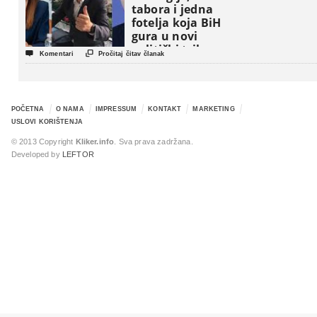
tabora i jedna
fotelja koja BiH
gura u novi
politički triler


Komentari
Pročitaj čitav članak
POČETNA
O NAMA
IMPRESSUM
KONTAKT
MARKETING
USLOVI KORIŠTENJA
© 2013 Copyright
Kliker.info
. Sva prava zadržana.
Developed by
LEFTOR