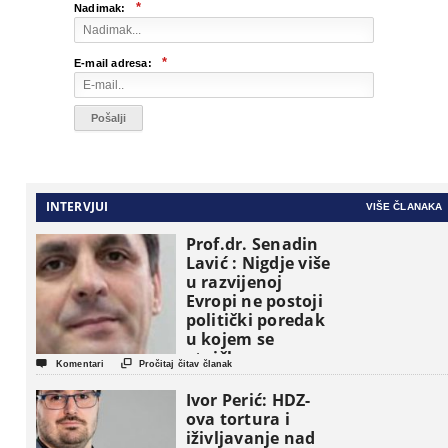
*
Nadimak:
*
E-mail adresa:
INTERVJUI
VIŠE ČLANAKA
Prof.dr. Senadin
Lavić : Nigdje više
u razvijenoj
Evropi ne postoji
politički poredak
u kojem se
etničke grupe


Komentari
Pročitaj čitav članak
pojavljuju kao
osnovne
Ivor Perić: HDZ-
političke jedinice
ova tortura i
iživljavanje nad