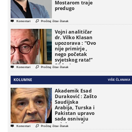
Mostarom traje
predugo


Komentari
Pročitaj čitav članak
Vojni analitičar
dr. Vilko Klasan
upozorava : “Ovo
nije primirje ,
nego početak
svjetskog rata!”
(Video)


Komentari
Pročitaj čitav članak
KOLUMNE
VIŠE ČLANAKA
Akademik Esad
Duraković : Zašto
Saudijska
Arabija, Turska i
Pakistan upravo
sada osnivaju
vojni savez?


Komentari
Pročitaj čitav članak