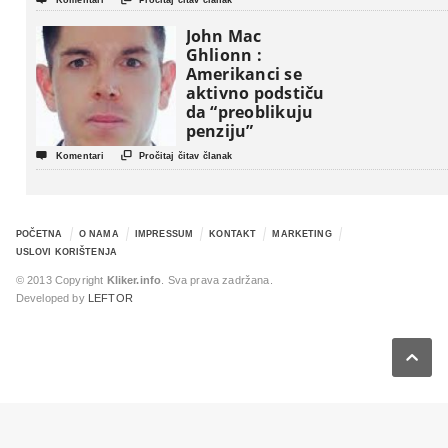
Komentari
Pročitaj čitav članak
John Mac
Ghlionn :
Amerikanci se
aktivno podstiču
da “preoblikuju
penziju”


Komentari
Pročitaj čitav članak
POČETNA
O NAMA
IMPRESSUM
KONTAKT
MARKETING
USLOVI KORIŠTENJA
© 2013 Copyright
Kliker.info
. Sva prava zadržana.
Developed by
LEFTOR
