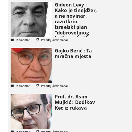
Gideon Levy :
Kako je tinejdžer,
a ne novinar,
razotkrio
izraelski plan
“dobrovoljnog
iseljavanja ” iz


Komentari
Pročitaj čitav članak
Gaze
Gojko Berić : Ta
mračna mjesta


Komentari
Pročitaj čitav članak
Prof. dr. Asim
Mujkić : Dodikov
Kec iz rukava

