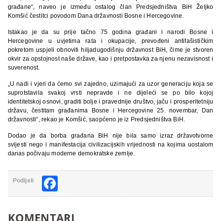
građane“, naveo je između ostalog član Predsjedništva BiH Željko
Komšić čestitci povodom Dana državnosti Bosne i Hercegovine.
Istakao je da su prije tačno 75 godina građani i narodi Bosne i
Hercegovine u uvjetima
rata i okupacije, prevođeni antifašističkim
pokretom uspjeli obnoviti hiljadugodišnju državnost BiH, čime je stvoren
okvir za opstojnost naše države, kao i pretpostavka za njenu nezavisnost i
suverenost.
„U nadi i vjeri da ćemo svi zajedno, uzimajući za uzor generaciju koja se
suprotstavila svakoj vrsti nepravde i ne dijeleći se po bilo kojoj
identitetskoj osnovi, graditi bolje i pravednije društvo, jaču i prosperitetniju
državu, čestitam građanima Bosne i Hercegovine 25. novembar, Dan
državnosti“, rekao je Komšić, saopćeno je iz Predsjedništva BiH.
Dodao je da borba građana BiH nije bila samo izraz državotvorne
svijesti nego i manifestacija civilizacijskih vrijednosti na kojima uostalom
danas počivaju moderne demokratske zemlje.
Facebook
Podijeli
KOMENTARI