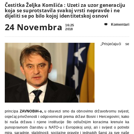
Čestitka Željka Komšića : Uzeti za uzor generaciju
koja se suprotstavila svakoj vrsti nepravde i ne
dijeliti se po bilo kojoj identitetskoj osnovi
24 Novembra
Komentari

16:25
2018
„Prisjećajući se
principa
ZAVNOBiH-a,
u obavezi smo da obnovimo državotvornu svijest,
osjećaj privrženosti i odgovornosti prema državi Bosni i Hercegovini, kako
bi naša država i njene institucije što odlučnijim koracima krenule ka
punopravnom članstvu u NATO-u i Evropskoj uniji, ali i svijest o potrebi
mira, saradnje, stabilnosti, socijalne pravde i jednakih šansi za sve naše