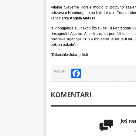
Pitanje Sjeverne Koreje moglo bi potpuno zasje
održava u Hamburgu, a na koji dolaze i Trump i kin
kancelarka
Angela Merkel
.
Iz Pjongjanga su, nakon što su se i u Pentagonu uvj
dosegnuti i Aljasku, Amerikancima poručili da im je 
novinska agencija KCNA izvijestila je da je
Kim J
poklon pakete’.
(Kliker.info-Jutarnji list)
Facebook
Podijeli
KOMENTARI
Još n
