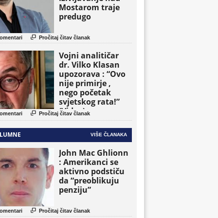
Mostarom traje
predugo

omentari
Pročitaj čitav članak
Vojni analitičar
dr. Vilko Klasan
upozorava : “Ovo
nije primirje ,
nego početak
svjetskog rata!”
(Video)

omentari
Pročitaj čitav članak
LUMNE
VIŠE ČLANAKA
John Mac Ghlionn
: Amerikanci se
aktivno podstiču
da “preoblikuju
penziju”

omentari
Pročitaj čitav članak