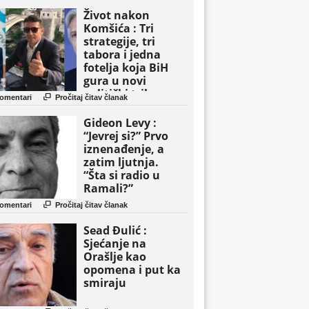
Život nakon
Komšića : Tri
strategije, tri
tabora i jedna
fotelja koja BiH
gura u novi
politički triler

omentari
Pročitaj čitav članak
Gideon Levy :
“Jevrej si?” Prvo
iznenađenje, a
zatim ljutnja.
“Šta si radio u
Ramali?”

omentari
Pročitaj čitav članak
Sead Đulić :
Sjećanje na
Orašlje kao
opomena i put ka
smiraju