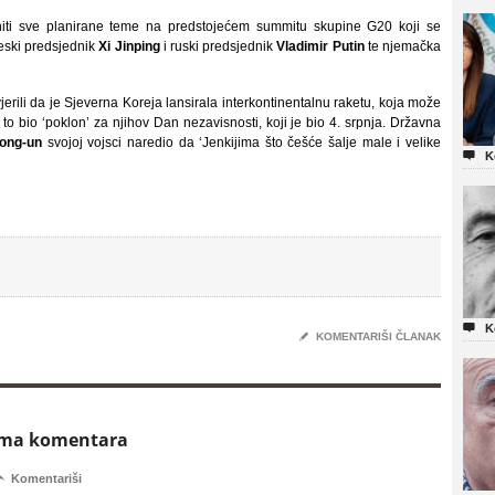
niti sve planirane teme na predstojećem summitu skupine G20 koji se
eski predsjednik
Xi Jinping
i ruski predsjednik
Vladimir Putin
te njemačka
erili da je Sjeverna Koreja lansirala interkontinentalnu raketu, koja može
to bio ‘poklon’ za njihov Dan nezavisnosti, koji je bio 4. srpnja. Državna
ong-un
svojoj vojsci naredio da ‘Jenkijima što češće šalje male i velike

K

K
✎
KOMENTARIŠI ČLANAK
ema komentara

Komentariši