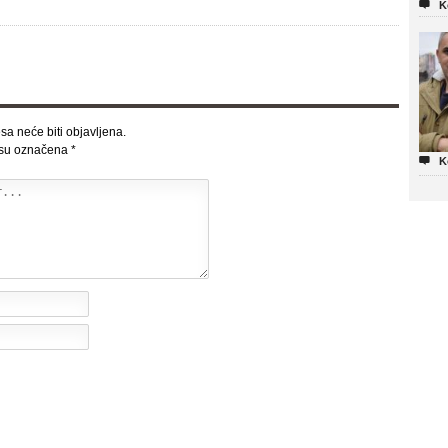

K
sa neće biti objavljena.
 su označena
*

K