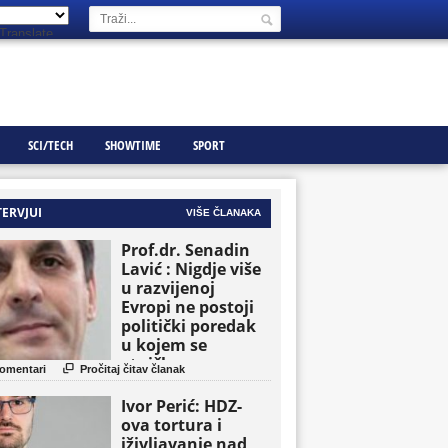
Translate
SCI/TECH
SHOWTIME
SPORT
TERVJUI
VIŠE ČLANAKA
Prof.dr. Senadin
Lavić : Nigdje više
u razvijenoj
Evropi ne postoji
politički poredak
u kojem se
etničke grupe

omentari
Pročitaj čitav članak
pojavljuju kao
osnovne političke
Ivor Perić: HDZ-
jedinice
ova tortura i
iživljavanje nad