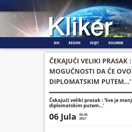
BIH
REGION
SVIJET
KOLUMNE
ČEKAJUĆI VELIKI PRASAK :
MOGUĆNOSTI DA ĆE OVO 
DIPLOMATSKIM PUTEM…’
Čekajući veliki prasak : ‘Sve je man
diplomatskim putem…’
06 Jula
05:45
2017