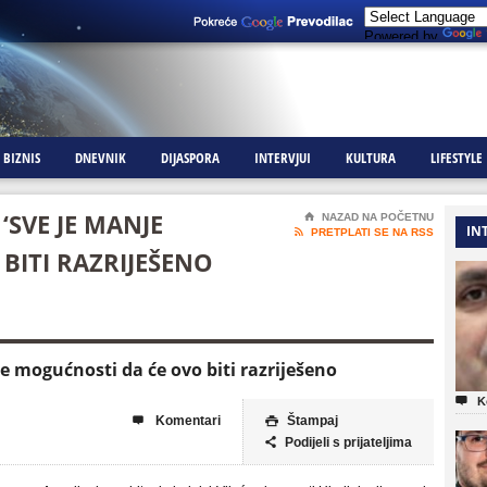
Powered by
BIZNIS
DNEVNIK
DIJASPORA
INTERVJUI
KULTURA
LIFESTYLE
 ‘SVE JE MANJE
⌂
NAZAD NA POČETNU
IN

PRETPLATI SE NA RSS
BITI RAZRIJEŠENO
je mogućnosti da će ovo biti razriješeno

K
Komentari
Štampaj


Podijeli s prijateljima
