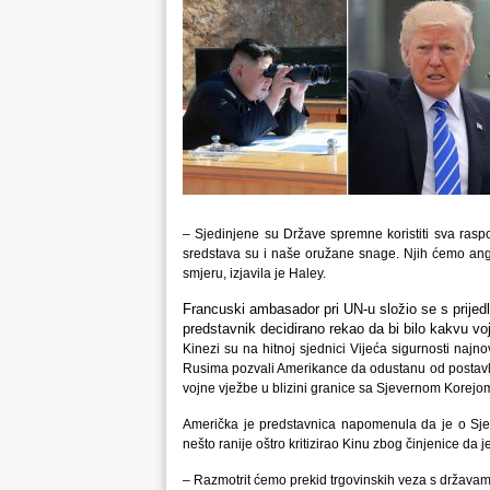
– Sjedinjene su Države spremne koristiti sva raspo
sredstava su i naše oružane snage. Njih ćemo angaž
smjeru, izjavila je Haley.
Francuski ambasador pri UN-u složio se s prijedl
predstavnik decidirano rekao da bi bilo kakvu voj
Kinezi su na hitnoj sjednici Vijeća sigurnosti najno
Rusima pozvali Amerikance da odustanu od postavlja
vojne vježbe u blizini granice sa Sjevernom Korejo
Američka je predstavnica napomenula da je o Sje
nešto ranije oštro kritizirao Kinu zbog činjenice d
– Razmotrit ćemo prekid trgovinskih veza s državam