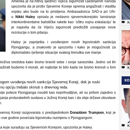
Amerika je na hitnoj sjednici Vijeća sigurnosti Ujedinjenih naroda
upozorila da je protiv Sjeverne Koreje sprema angažirati i vlastitu
vojsku ako bude na to prisiljena. Ambasadorica SAD-a pri UN-
u
Nikki Haley
opisala je nedavno sjevernokorejsko lansiranje
interkontinentalne balističke rakete kao ‘oštru vojnu eskalaciju’ te

K
je najavila da će Vijeću sigurnosti predložiti usvajanje nove
rezolucije o tom pitanju.
Haley je zaprijetila i uvođenjem novih trgovinskih sankcija
Pjongjangu, a znakovito je upozorila i kako je mogućnosti za
diplomatsko rješenje situacije svakog trenutka sve manje.
loživa sredstva kako bismo branili sebe i svoje saveznike. Jedno od tih
irati budemo li morali, ali najbolje bi bilo kada ne bismo krenuli u tom

K
KO
ogom uvođenja novih sankcija Sjevernoj Koreji, dok je ruski
nu opciju trebalo skinuti s dnevnog reda.
vije poteze Pjongjanga osudili kao neprihvatljive, ali su pritom zajedno s
nja proturaketnih sustava u Južnoj Koreji kao i da obje države obustave
m.
vernoj Koreji razgovarala s predsjednikom
Donaldom Trumpom
, koji je
a je ove godine povećala trgovinsku razmjenu s Pjongjangom.

K
a koje surađuju sa Sjevernom Korejom, upozorila je Haley.