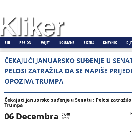
BIH
REGION
SVIJET
KOLUMNE
BIZNIS
DNEVNIK
DIJ
ČEKAJUĆI JANUARSKO SUĐENJE U SENAT
PELOSI ZATRAŽILA DA SE NAPIŠE PRIJE
OPOZIVA TRUMPA
Čekajući januarsko suđenje u Senatu : Pelosi zatražila
Trumpa
06 Decembra

K
07:00
2019