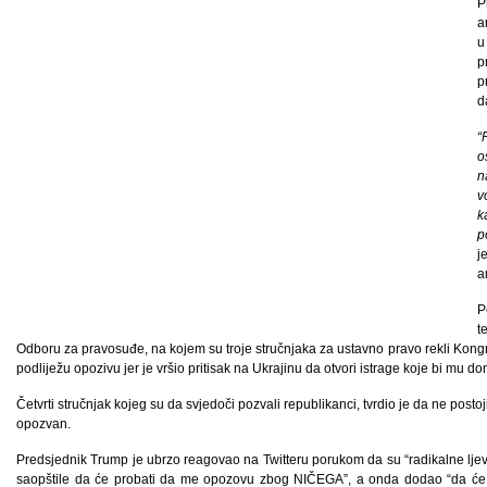
P
a
u
p
p
d
“
o
n
v
k
p
j
a
P
t
Odboru za pravosuđe, na kojem su troje stručnjaka za ustavno pravo rekli Kongre
podliježu opozivu jer je vršio pritisak na Ukrajinu da otvori istrage koje bi mu doni
Četvrti stručnjak kojeg su da svjedoči pozvali republikanci, tvrdio je da ne pos
opozvan.
Predsjednik Trump je ubrzo reagovao na Twitteru porukom da su “radikalne ljev
saopštile da će probati da me opozovu zbog NIČEGA”, a onda dodao “da će 