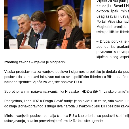
Vijeće za vanjske p
situaciji u Bosni i
oktobra. Ipak, mini
usaglašavali i usva
Portal Vijesti.ba j
Mogherini prenijela
svim političkim lideri
– Druga poruka je 
agendu, što građani
povezano sa evrops
ključan s tog aspe
Izbornog zakona – izjavila je Mogherini.
Visoka predstavnica za vanjske poslove i sigurnosnu politiku je dodala da pos
poslova da se nastavi intezivan rad sa svim političkim liderima u BiH te da će s
naredne sjednice Vijeća za vanjske poslove EU-a.
Suprotno ranijim najavama zvaničnika Hrvatske i HDZ-a BiH “hrvatsko pitanje” ni
Podsjetimo, lider HDZ-a Dragn Čović ranije je najavio: Čut će se, vrlo skoro, 
do kraja jednakopravnog s druga dva naroda u svakom dijelu BiH bez bilo kakve
Ministri vanjskih poslova zemalja članica EU-a kao prioritet su postavili što hitn
uslovljavanju, a zatim provođenje reformi iz Reformske agende.