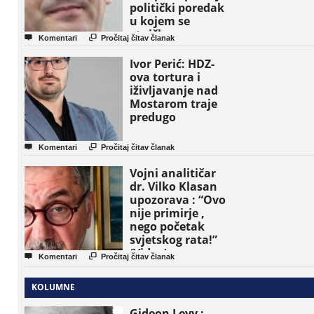
politički poredak
u kojem se
etničke grupe


Komentari
Pročitaj čitav članak
pojavljuju kao
osnovne političke
Ivor Perić: HDZ-
jedinice
ova tortura i
iživljavanje nad
Mostarom traje
predugo


Komentari
Pročitaj čitav članak
Vojni analitičar
dr. Vilko Klasan
upozorava : “Ovo
nije primirje ,
nego početak
svjetskog rata!”
(Video)


Komentari
Pročitaj čitav članak
KOLUMNE
Gideon Levy :