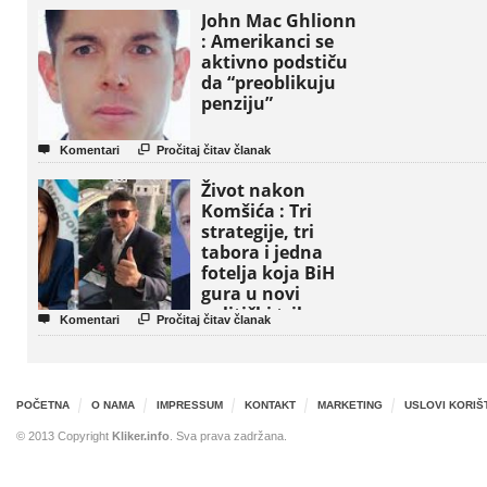
John Mac Ghlionn
: Amerikanci se
aktivno podstiču
da “preoblikuju
penziju”


Komentari
Pročitaj čitav članak
Život nakon
Komšića : Tri
strategije, tri
tabora i jedna
fotelja koja BiH
gura u novi
politički triler


Komentari
Pročitaj čitav članak
POČETNA
O NAMA
IMPRESSUM
KONTAKT
MARKETING
USLOVI KORIŠ
© 2013 Copyright
Kliker.info
. Sva prava zadržana.