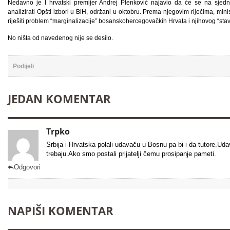
Nedavno je I hrvatski premijer Andrej Plenković najavio da će se na sjedn
analizirati Opšti izbori u BiH, održani u oktobru. Prema njegovim riječima, min
riješiti problem “marginalizacije” bosanskohercegovačkih Hrvata i njihovog “stav
No ništa od navedenog nije se desilo.
Podijeli
JEDAN KOMENTAR
Trpko
Srbija i Hrvatska polali udavaču u Bosnu pa bi i da tutore.Ud
trebaju.Ako smo postali prijatelji čemu prosipanje pameti.
Odgovori

NAPIŠI KOMENTAR