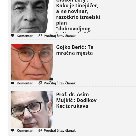
Kako je tinejdžer,
a ne novinar,
razotkrio izraelski
plan
“dobrovoljnog
iseljavanja ” iz


Komentari
Pročitaj čitav članak
Gaze
Gojko Berić : Ta
mračna mjesta


Komentari
Pročitaj čitav članak
Prof. dr. Asim
Mujkić : Dodikov
Kec iz rukava


Komentari
Pročitaj čitav članak