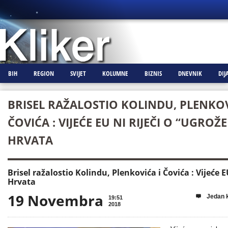
BIH
REGION
SVIJET
KOLUMNE
BIZNIS
DNEVNIK
DIJ
BRISEL RAŽALOSTIO KOLINDU, PLENKOV
ČOVIĆA : VIJEĆE EU NI RIJEČI O “UGROŽ
HRVATA
Brisel ražalostio Kolindu, Plenkovića i Čovića : Vijeće E
Hrvata
19 Novembra
Jedan 

19:51
2018