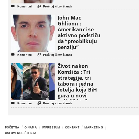


Komentari
Pročitaj čitav članak
John Mac
Ghlionn :
Amerikanci se
aktivno podstiču
da “preoblikuju
penziju”


Komentari
Pročitaj čitav članak
Život nakon
Komšića : Tri
strategije, tri
tabora i jedna
fotelja koja BiH
gura u novi
politički triler


Komentari
Pročitaj čitav članak
POČETNA
O NAMA
IMPRESSUM
KONTAKT
MARKETING
USLOVI KORIŠTENJA