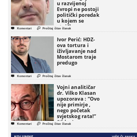
u razvijenoj
Evropi ne postoji
politički poredak
u kojem se
etničke grupe


Komentari
Pročitaj čitav članak
pojavljuju kao
osnovne
Ivor Perić: HDZ-
političke jedinice
ova tortura i
iživljavanje nad
Mostarom traje
predugo


Komentari
Pročitaj čitav članak
Vojni analitičar
dr. Vilko Klasan
upozorava : “Ovo
nije primirje ,
nego početak
svjetskog rata!”
(Video)


Komentari
Pročitaj čitav članak
KOLUMNE
VIŠE ČLANAKA