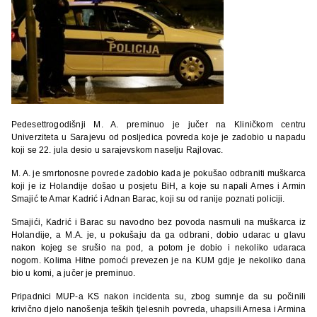
Pedesettrogodišnji M. A. preminuo je jučer na Kliničkom centru
Univerziteta u Sarajevu od posljedica povreda koje je zadobio u napadu
koji se 22. jula desio u sarajevskom naselju Rajlovac.
M. A. je smrtonosne povrede zadobio kada je pokušao odbraniti muškarca
koji je iz Holandije došao u posjetu BiH, a koje su napali Arnes i Armin
Smajić te Amar Kadrić i Adnan Barac, koji su od ranije poznati policiji.
Smajići, Kadrić i Barac su navodno bez povoda nasrnuli na muškarca iz
Holandije, a M.A. je, u pokušaju da ga odbrani, dobio udarac u glavu
nakon kojeg se srušio na pod, a potom je dobio i nekoliko udaraca
nogom. Kolima Hitne pomoći prevezen je na KUM gdje je nekoliko dana
bio u komi, a jučer je preminuo.
Pripadnici MUP-a KS nakon incidenta su, zbog sumnje da su počinili
krivično djelo nanošenja teških tjelesnih povreda, uhapsili Arnesa i Armina