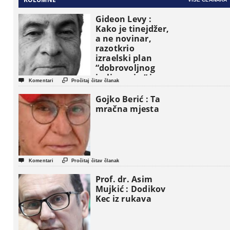
Gideon Levy :
Kako je tinejdžer,
a ne novinar,
razotkrio
izraelski plan
“dobrovoljnog
iseljavanja ” iz


Komentari
Pročitaj čitav članak
Gaze
Gojko Berić : Ta
mračna mjesta


Komentari
Pročitaj čitav članak
Prof. dr. Asim
Mujkić : Dodikov
Kec iz rukava