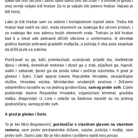
dakle biti ono što jesi i samo raditi samo ono što znaš – u ovome je gradu i
ovoj zemlji valjalo biti hrabar. Za to je valjalo biti jebeno hrabar. Valjalo je
biti heroj.
Lako je biti hrabar sam sa sobom i kompjuterom ispred sebe. Treba biti
hrabar kad radiš na ulici, vrata otvorenih za svakoga tko ulicom prolazi, i
za svakoga tko zna adresu tvojih otvorenih vrata. Trebalo je biti hrabar
kad ti u lokal uđe petnaest dičnih vitezova u uniformama, ili desetak
godina kasnije petnaest gradskih mafijaša, a policija ti oba puta savjetuje
da držiš jezik za zubima.
Ponižavali su ga, tukli, premlaćivali, ucjenjivali, prijetili mu, maltretirali
djecu i obitelj, demolirali restoran i dizali ga u zrak, pljačkali ga, hapsili,
sudili i zatvarali, tjerali ga da proda lokal i počinje ispočetka. A grad je
gledao i šutio. Cijeli aparat slavne Republike Hrvatske, obavještajne
službe, Hrvatska vojska, Ministarstvo unutarnjih poslova i Državno
odvjetništvo navalile su na jednog gostioničara,
samog protiv svih
. Cijelo
podzemlje slavne Republike Hrvatske, organizirani kriminal, gradska
mafija, dragovoljci iz Lore i ustaše sa šankova navalili su na jednog
gostioničara, samog protiv svih.
A grad je gledao i šutio.
To je bio Miro Bogdanović,
gostioničar s vlastitom glavom na vlastitom
ramenu
, sam protiv predsjednika države, vojske, policije i mafije, sam
protiv svih. Samo zato što je htio dobro i pošteno raditi svoj posao.