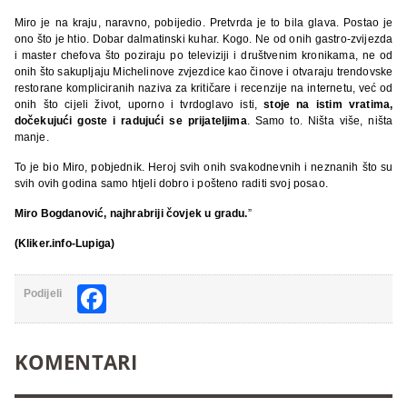
Miro je na kraju, naravno, pobijedio. Pretvrda je to bila glava. Postao je
ono što je htio. Dobar dalmatinski kuhar. Kogo. Ne od onih gastro-zvijezda
i master chefova što poziraju po televiziji i društvenim kronikama, ne od
onih što sakupljaju Michelinove zvjezdice kao činove i otvaraju trendovske
restorane kompliciranih naziva za kritičare i recenzije na internetu, već od
onih što cijeli život, uporno i tvrdoglavo isti,
stoje na istim vratima,
dočekujući goste i radujući se prijateljima
. Samo to. Ništa više, ništa
manje.
To je bio Miro, pobjednik. Heroj svih onih svakodnevnih i neznanih što su
svih ovih godina samo htjeli dobro i pošteno raditi svoj posao.
Miro Bogdanović, najhrabriji čovjek u gradu.
”
(Kliker.info-Lupiga)
Facebook
Podijeli
KOMENTARI