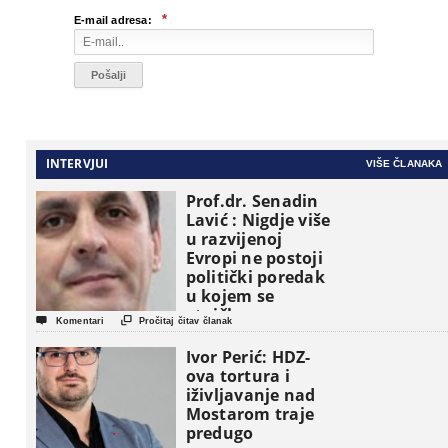
*
E-mail adresa:
INTERVJUI
VIŠE ČLANAKA
Prof.dr. Senadin
Lavić : Nigdje više
u razvijenoj
Evropi ne postoji
politički poredak
u kojem se
etničke grupe


Komentari
Pročitaj čitav članak
pojavljuju kao
osnovne
Ivor Perić: HDZ-
političke jedinice
ova tortura i
iživljavanje nad
Mostarom traje
predugo