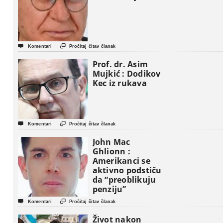


Komentari
Pročitaj čitav članak
Prof. dr. Asim
Mujkić : Dodikov
Kec iz rukava


Komentari
Pročitaj čitav članak
John Mac
Ghlionn :
Amerikanci se
aktivno podstiču
da “preoblikuju
penziju”


Komentari
Pročitaj čitav članak
Život nakon