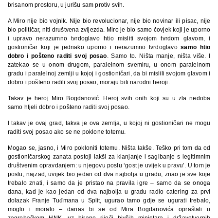
brisanom prostoru, u jurišu sam protiv svih.
A Miro nije bio vojnik. Nije bio revolucionar, nije bio novinar ili pisac, nije
bio političar, niti društvena zvijezda. Miro je bio samo čovjek koji je uporno
i upravo nerazumno tvrdoglavo htio misliti svojom tvrdom glavom, i
gostioničar koji je jednako uporno i nerazumno tvrdoglavo
samo htio
dobro i pošteno raditi svoj posao
. Samo to. Ništa manje, ništa više. I
zatekao se u onom drugom, paralelnom svemiru, u onom paralelnom
gradu i paralelnoj zemlji u kojoj i gostioničari, da bi mislili svojom glavom i
dobro i pošteno radili svoj posao, moraju biti narodni heroji.
Takav je heroj Miro Bogdanović. Heroj svih onih koji su u zla nedoba
samo htjeli dobro i pošteno raditi svoj posao.
I takav je ovaj grad, takva je ova zemlja, u kojoj ni gostioničari ne mogu
raditi svoj posao ako se ne poklone totemu.
Mogao se, jasno, i Miro pokloniti totemu. Ništa lakše. Teško pri tom da od
gostioničarskog zanata postoji lakši za klanjanje i sagibanje s legitimnim
društvenim opravdanjem: u njegovu poslu ‘gost je uvijek u pravu’. U tom je
poslu, najzad, uvijek bio jedan od dva najbolja u gradu, znao je sve koje
trebalo znati, i samo da je pristao na pravila igre – samo da se onoga
dana, kad je kao jedan od dva najbolja u gradu radio catering za prvi
dolazak Franje Tuđmana u Split, ugurao tamo gdje se ugurati trebalo,
moglo i moralo – danas bi se od Mira Bogdanovića opraštali u
zagrebačkom HNK, uz birane riječi bivših ministara i državotvornih