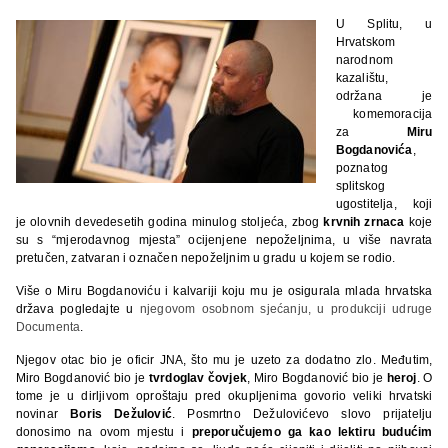
U Splitu, u
Hrvatskom
narodnom
kazalištu,
održana je
komemoracija
za
Miru
Bogdanovića
,
poznatog
splitskog
ugostitelja, koji
je olovnih devedesetih godina minulog stoljeća, zbog
krvnih zrnaca
koje
su s “mjerodavnog mjesta” ocijenjene nepoželjnima, u više navrata
pretučen, zatvaran i označen nepoželjnim u gradu u kojem se rodio.
Više o Miru Bogdanoviću i kalvariji koju mu je osigurala mlada hrvatska
država pogledajte u
njegovom osobnom sjećanju, u produkciji udruge
Documenta
.
Njegov otac bio je oficir JNA, što mu je uzeto za dodatno zlo. Međutim,
Miro Bogdanović bio je
tvrdoglav čovjek
, Miro Bogdanović bio je
heroj
. O
tome je u dirljivom oproštaju pred okupljenima govorio veliki hrvatski
novinar
Boris Dežulović
. Posmrtno Dežulovićevo slovo prijatelju
donosimo na ovom mjestu i
preporučujemo ga kao lektiru budućim