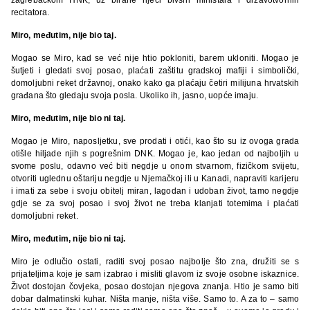
recitatora.
Miro, međutim, nije bio taj.
Mogao se Miro, kad se već nije htio pokloniti, barem ukloniti. Mogao je
šutjeti i gledati svoj posao, plaćati zaštitu gradskoj mafiji i simbolički,
domoljubni reket državnoj, onako kako ga plaćaju četiri milijuna hrvatskih
građana što gledaju svoja posla. Ukoliko ih, jasno, uopće imaju.
Miro, međutim, nije bio ni taj.
Mogao je Miro, naposljetku, sve prodati i otići, kao što su iz ovoga grada
otišle hiljade njih s pogrešnim DNK. Mogao je, kao jedan od najboljih u
svome poslu, odavno već biti negdje u onom stvarnom, fizičkom svijetu,
otvoriti uglednu oštariju negdje u Njemačkoj ili u Kanadi, napraviti karijeru
i imati za sebe i svoju obitelj miran, lagodan i udoban život, tamo negdje
gdje se za svoj posao i svoj život ne treba klanjati totemima i plaćati
domoljubni reket.
Miro, međutim, nije bio ni taj.
Miro je odlučio ostati, raditi svoj posao najbolje što zna, družiti se s
prijateljima koje je sam izabrao i misliti glavom iz svoje osobne iskaznice.
Život dostojan čovjeka, posao dostojan njegova znanja. Htio je samo biti
dobar dalmatinski kuhar. Ništa manje, ništa više. Samo to. A za to – samo