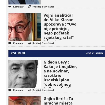


Komentari
Pročitaj čitav članak
Vojni analitičar
dr. Vilko Klasan
upozorava : “Ovo
nije primirje ,
nego početak
svjetskog rata!”
(Video)


Komentari
Pročitaj čitav članak
KOLUMNE
VIŠE ČLANAKA
Gideon Levy :
Kako je tinejdžer,
a ne novinar,
razotkrio
izraelski plan
“dobrovoljnog
iseljavanja ” iz


Komentari
Pročitaj čitav članak
Gaze
Gojko Berić : Ta
mračna mjesta