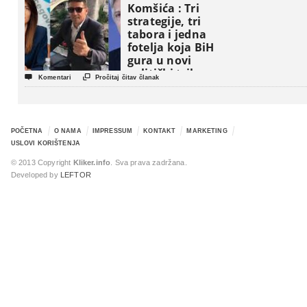
Komšića : Tri
strategije, tri
tabora i jedna
fotelja koja BiH
gura u novi
politički triler


Komentari
Pročitaj čitav članak
POČETNA
O NAMA
IMPRESSUM
KONTAKT
MARKETING
USLOVI KORIŠTENJA
© 2013 Copyright
Kliker.info
. Sva prava zadržana.
Developed by
LEFTOR