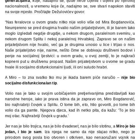
generacijama
, koje, nadajmo se, ljude neće cijeniti i dijeliti po njihovoj
nacionalnosti, u vremenu koje će, nadajmo se, sve stvari napokon staviti
na svoje mjesto. Pročitajte Dežulovićev govor.
“Nas feralovce u ovom gradu nitko nije volio više od Mira Bogdanovića.
Neumjereno se pred drugima hvalio našim prijateljstvom, ili je barem tako
moglo izgledati negdje drugdje, u nekom drugom, paralelnom svemiru, u
nekom drugom Splitu i nekoj paralelnoj Hrvatskoj. Zapravo se on našim
prijateljstvom nije hvalio, već ga je drugima unosio u lice i trljao o nos.
Naše prijateljstvo nije, naime, nešto čime se dobivaju društveni bodovi i
penje na socijalnoj ljestvici: u ovom gradu, u ovoj zemlji, to je najkraći
kopneni put u društvenu propast. Našim prijateljstvom u ovome se gradu
hvale ili socijalno disfunkcionalni ljudi, ili oni suludo hrabri.
A Miro – to zna svatko tko mu je ikada barem piće naručio –
nije bio
socijalno disfunkcionalan tip
.
Volio nas je tako u svojim uobičajenim pretjerivanjima predstavljati kao
narodne heroje, iako je prava istina da je zapravo on, Miro Bogdanović,
bio najhrabriji čovjek u Splitu. O tome bih, eto, htio govoriti, po tome bih
volio da ga pamte. Njegova djeca, kad ih netko pita, da kažu: ‘To je bio
moj otac. Najhrabriji čovjek u gradu.’
Jer nas je bilo trojica, nas je bilo dvadeset, nas je bilo stotinu, a
Miro je bio
jedan, i bio je sam
. Iza njega ne samo da nije stajao nitko, nego je
prirodom svog posla bio otvoren i otkriven, kao nenaoružani vojnik na