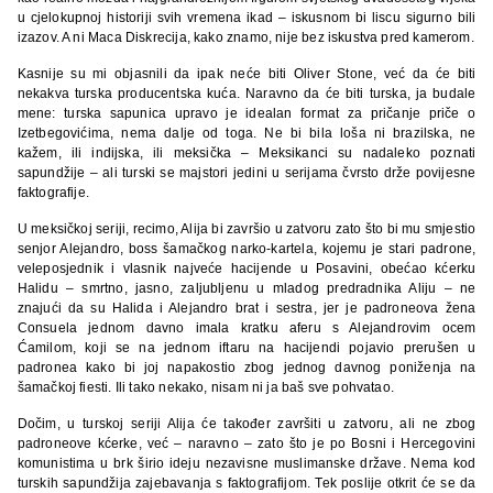
u cjelokupnoj historiji svih vremena ikad – iskusnom bi liscu sigurno bili
izazov. A ni Maca Diskrecija, kako znamo, nije bez iskustva pred kamerom.
Kasnije su mi objasnili da ipak neće biti Oliver Stone, već da će biti
nekakva turska producentska kuća. Naravno da će biti turska, ja budale
mene: turska sapunica upravo je idealan format za pričanje priče o
Izetbegovićima, nema dalje od toga. Ne bi bila loša ni brazilska, ne
kažem, ili indijska, ili meksička – Meksikanci su nadaleko poznati
sapundžije – ali turski se majstori jedini u serijama čvrsto drže povijesne
faktografije.
U meksičkoj seriji, recimo, Alija bi završio u zatvoru zato što bi mu smjestio
senjor Alejandro, boss šamačkog narko-kartela, kojemu je stari padrone,
veleposjednik i vlasnik najveće hacijende u Posavini, obećao kćerku
Halidu – smrtno, jasno, zaljubljenu u mladog predradnika Aliju – ne
znajući da su Halida i Alejandro brat i sestra, jer je padroneova žena
Consuela jednom davno imala kratku aferu s Alejandrovim ocem
Ćamilom, koji se na jednom iftaru na hacijendi pojavio prerušen u
padronea kako bi joj napakostio zbog jednog davnog poniženja na
šamačkoj fiesti. Ili tako nekako, nisam ni ja baš sve pohvatao.
Dočim, u turskoj seriji Alija će također završiti u zatvoru, ali ne zbog
padroneove kćerke, već – naravno – zato što je po Bosni i Hercegovini
komunistima u brk širio ideju nezavisne muslimanske države. Nema kod
turskih sapundžija zajebavanja s faktografijom. Tek poslije otkrit će se da