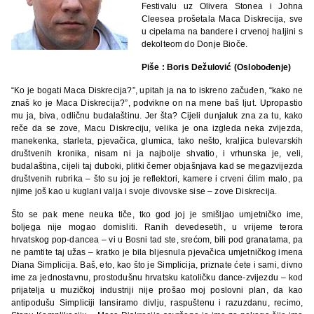
Festivalu uz Olivera Stonea i Johna
Cleesea prošetala Maca Diskrecija, sve
u cipelama na bandere i crvenoj haljini s
dekolteom do Donje Bioče.
Piše : Boris Dežulović (Oslobođenje)
“Ko je bogati Maca Diskrecija?”, upitah ja na to iskreno začuđen, “kako ne
znaš ko je Maca Diskrecija?”, podvikne on na mene baš ljut. Upropastio
mu ja, biva, odličnu budalaštinu. Jer šta? Cijeli dunjaluk zna za tu, kako
reče da se zove, Macu Diskreciju, velika je ona izgleda neka zvijezda,
manekenka, starleta, pjevačica, glumica, tako nešto, kraljica bulevarskih
društvenih kronika, nisam ni ja najbolje shvatio, i vrhunska je, veli,
budalaština, cijeli taj duboki, plitki čemer objašnjava kad se megazvijezda
društvenih rubrika – što su joj je reflektori, kamere i crveni ćilim malo, pa
njime još kao u kuglani valja i svoje divovske sise – zove Diskrecija.
Što se pak mene neuka tiče, tko god joj je smišljao umjetničko ime,
boljega nije mogao domisliti. Ranih devedesetih, u vrijeme terora
hrvatskog pop-dancea – vi u Bosni tad ste, srećom, bili pod granatama, pa
ne pamtite taj užas – kratko je bila bljesnula pjevačica umjetničkog imena
Diana Simplicija. Baš, eto, kao što je Simplicija, priznate ćete i sami, divno
ime za jednostavnu, prostodušnu hrvatsku katoličku dance-zvijezdu – kod
prijatelja u muzičkoj industriji nije prošao moj poslovni plan, da kao
antipodušu Simpliciji lansiramo divlju, raspuštenu i razuzdanu, recimo,