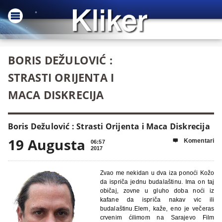
BORIS DEŽULOVIĆ :
STRASTI ORIJENTA I
MACA DISKRECIJA
Boris Dežulović : Strasti Orijenta i Maca Diskrecija
19 Augusta
Komentari

06:57
2017
Zvao me nekidan u dva iza ponoći Kožo
da ispriča jednu budalaštinu. Ima on taj
običaj, zovne u gluho doba noći iz
kafane da ispriča nakav vic ili
budalaštinu.Elem, kaže, eno je večeras
crvenim ćilimom na Sarajevo Film