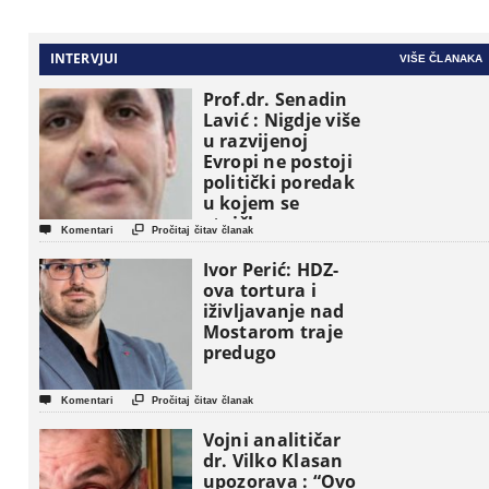
INTERVJUI
VIŠE ČLANAKA
Prof.dr. Senadin
Lavić : Nigdje više
u razvijenoj
Evropi ne postoji
politički poredak
u kojem se
etničke grupe


Komentari
Pročitaj čitav članak
pojavljuju kao
osnovne
Ivor Perić: HDZ-
političke jedinice
ova tortura i
iživljavanje nad
Mostarom traje
predugo


Komentari
Pročitaj čitav članak
Vojni analitičar
dr. Vilko Klasan
upozorava : “Ovo