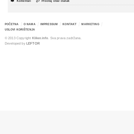


Komentari
Pročitaj čitav članak
POČETNA
O NAMA
IMPRESSUM
KONTAKT
MARKETING
USLOVI KORIŠTENJA
© 2013 Copyright
Kliker.info
. Sva prava zadržana.
Developed by
LEFTOR