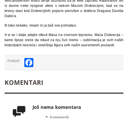
veličanstvenom finalu serije doznamo da je Mile zapravo Radovanov sin
iz davne neke njegove afere s nekom Macom Diskrecijom, kad se na
krsnoj slavi kod Diskrecijinih pojavio prerušen u doktora Dragana Davida
Dabića.
Ili tako nekako, nisam ni ja baš sve pohvatao.
A vi se i dalje pitajte otkud Maca na crvenom tepisonu. Maca Diskrecija –
kamo lijepe sreće da nikad za nju čuli nismo – sublimacija je svih naših
historijskih nesreća i središnja figura svih naših suvremenih povijesti.
Facebook
Podijeli
KOMENTARI
Još nema komentara


Komentariši