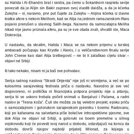
su Halida i Al-Ehandro brat i sestra, pa ćemo u šokantnom raspletu serije
povezati da je Alijin sin Bakir zapravo svoj vlastiti daidža, a da je kćerka
Zulejha – vi, naravno, prvi put čujete za Zulejhu – Alijina kćerka iz davne
kratke afere s nekom Melihom, kad se Alija na jednom ramazanskom iftaru
pojavio prerušen u slavnog Salih-bega. Naravno da samozatajna Meliha
nikad nije javno priznala aferu, pa su je sve otada zvali, shvatili ste, Maca
Diskrecija.
U nastavku, da skratim, Halida i Maca se na nekom prijemu u turskoj
ambasadi počupaju kao Krystle i Alexis, i u veličanstvenom finalu serije
John Cleese kao stari Alija Izetbegović – ne bi li zataškao cijelu stvar –
objavi rat Srbiji.
Ili tako nekako, nisam ni ja baš sve pohvatao.
Serija radnog naslova “Strasti Orijenta” nije još ni snimljena, a već se po
kuloarima sarajevskog festivala priča o nastavku. Navodno je sve već
dogovoreno, ni politička ni financijska potpora projektu nije u pitanju,
serija bi se uskoro trebala početi snimati u Banjaluci i Palama, a radni
naslov je “Tesna koža”. Čuli ste možda za taj velebni projekt, epsku priču
o samozatajnom i golorukom sarajevskom pjesniku i boemu Radovanu,
koji po kafanama na salvetama piše bolećive introspektivne pjesme, sve
dok Alija ne objavi rat Srbiji, a goloruki se boem premetne u silnog
vojskovođu koji će povesti svoj narod u slobodu, ostavljajući na koncu da
slobodu dovrši njegov najbolji prijatelj Milorad, za kojega u