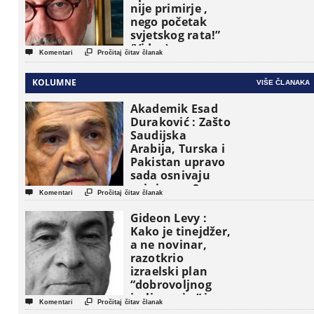
nije primirje ,
nego početak
svjetskog rata!”
(Video)


Komentari
Pročitaj čitav članak
KOLUMNE
VIŠE ČLANAKA
Akademik Esad
Duraković : Zašto
Saudijska
Arabija, Turska i
Pakistan upravo
sada osnivaju
vojni savez?


Komentari
Pročitaj čitav članak
Gideon Levy :
Kako je tinejdžer,
a ne novinar,
razotkrio
izraelski plan
“dobrovoljnog
iseljavanja ” iz


Komentari
Pročitaj čitav članak
Gaze