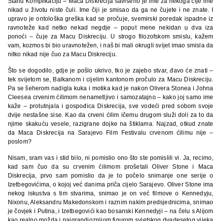
Stanu Komplikaciju – Maca Diskrecija savršeno je ime za nekoga čije ime
nikad u životu niste čuli. Ime čiji je smisao da ga ne čujete i ne znate. I
upravo je ontološka greška kad se pročuje, svemirski poredak ispadne iz
ravnoteže kad netko nekad negdje – poput mene nekidan u dva iza
ponoći – čuje za Macu Diskreciju. U strogo filozofskom smislu, kažem
vam, kozmos bi bio uravnotežen, i naš bi mali okrugli svijet imao smisla da
nitko nikad nije čuo za Macu Diskreciju.
Što se dogodilo, gdje je pošlo ukrivo, tko je zajebo stvar, đavo će znati –
tek svijetom se, Balkanom i cijelim kantonom pročulo za Macu Diskreciju.
Pa se šeherom nadigla kuka i motika kad je nakon Olivera Stonea i Johna
Cleesea crvenim ćilimom nenametljivo i samozatajno – kako joj samo ime
kaže – protutnjala i gospođica Diskrecija, sve vodeći pred sobom svoje
dvije nestašne sise. Kao da crveni ćilim ičemu drugom služi doli za to da
njime skakuću vesele, razigrane dojke na štiklama. Najzad, otkud znate
da Maca Diskrecija na Sarajevo Film Festivalu crvenom ćilimu nije –
poslom?
Nisam, sram vas i stid bilo, ni pomislio ono što ste pomislili vi. Ja, recimo,
kad sam čuo da su crvenim ćilimom prošetali Oliver Stone i Maca
Diskrecija, prvo sam pomislio da je to počelo snimanje one serije o
Izetbegovićima, o kojoj već danima priča cijelo Sarajevo. Oliver Stone ima
nekog iskustva s tim stvarima, snimao je on već filmove o Kennedyju,
Nixonu, Aleksandru Makedonskom i raznim nakim predsjednicima, snimao
je čovjek i Putina, i Izetbegovići kao bosanski Kennedyji – na čelu s Alijom
kao realno možda i najgrandioznijom figurom svjetskog dvadesetog vijeka