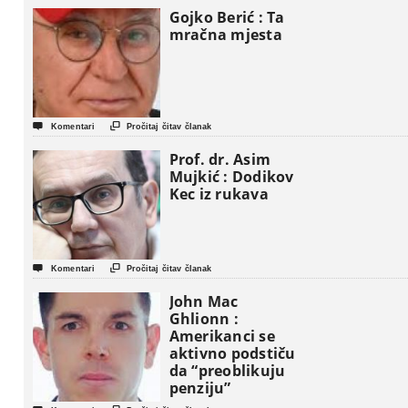
Gojko Berić : Ta
mračna mjesta


Komentari
Pročitaj čitav članak
Prof. dr. Asim
Mujkić : Dodikov
Kec iz rukava


Komentari
Pročitaj čitav članak
John Mac
Ghlionn :
Amerikanci se
aktivno podstiču
da “preoblikuju
penziju”