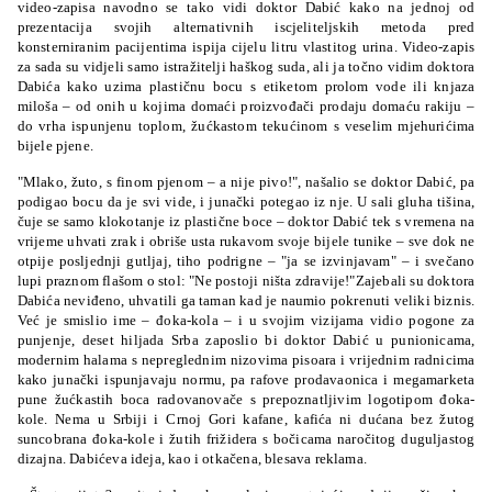
video-zapisa navodno se tako vidi doktor Dabić kako na jednoj od
prezentacija svojih alternativnih iscjeliteljskih metoda pred
konsterniranim pacijentima ispija cijelu litru vlastitog urina. Video-zapis
za sada su vidjeli samo istražitelji haškog suda, ali ja točno vidim doktora
Dabića kako uzima plastičnu bocu s etiketom prolom vode ili knjaza
miloša – od onih u kojima domaći proizvođači prodaju domaću rakiju –
do vrha ispunjenu toplom, žućkastom tekućinom s veselim mjehurićima
bijele pjene.
"Mlako, žuto, s finom pjenom – a nije pivo!", našalio se doktor Dabić, pa
podigao bocu da je svi vide, i junački potegao iz nje. U sali gluha tišina,
čuje se samo klokotanje iz plastične boce – doktor Dabić tek s vremena na
vrijeme uhvati zrak i obriše usta rukavom svoje bijele tunike – sve dok ne
otpije posljednji gutljaj, tiho podrigne – "ja se izvinjavam" – i svečano
lupi praznom flašom o stol: "Ne postoji ništa zdravije!"Zajebali su doktora
Dabića neviđeno, uhvatili ga taman kad je naumio pokrenuti veliki biznis.
Već je smislio ime – đoka-kola – i u svojim vizijama vidio pogone za
punjenje, deset hiljada Srba zaposlio bi doktor Dabić u punionicama,
modernim halama s nepreglednim nizovima pisoara i vrijednim radnicima
kako junački ispunjavaju normu, pa rafove prodavaonica i megamarketa
pune žućkastih boca radovanovače s prepoznatljivim logotipom đoka-
kole. Nema u Srbiji i Crnoj Gori kafane, kafića ni dućana bez žutog
suncobrana đoka-kole i žutih frižidera s bočicama naročitog duguljastog
dizajna. Dabićeva ideja, kao i otkačena, blesava reklama.