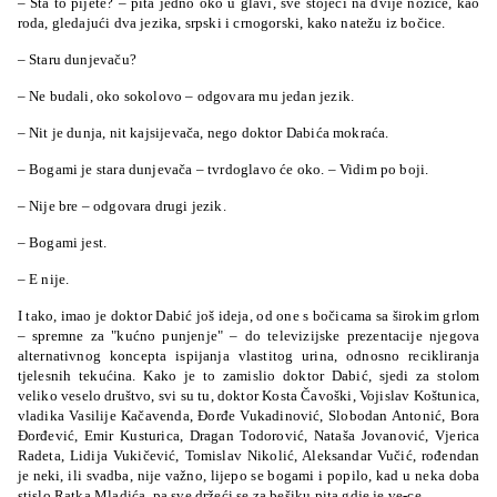
– Šta to pijete? – pita jedno oko u glavi, sve stojeći na dvije nožice, kao
roda, gledajući dva jezika, srpski i crnogorski, kako natežu iz bočice.
– Staru dunjevaču?
– Ne budali, oko sokolovo – odgovara mu jedan jezik.
– Nit je dunja, nit kajsijevača, nego doktor Dabića mokraća.
– Bogami je stara dunjevača – tvrdoglavo će oko. – Vidim po boji.
– Nije bre – odgovara drugi jezik.
– Bogami jest.
– E nije.
I tako, imao je doktor Dabić još ideja, od one s bočicama sa širokim grlom
– spremne za "kućno punjenje" – do televizijske prezentacije njegova
alternativnog koncepta ispijanja vlastitog urina, odnosno recikliranja
tjelesnih tekućina. Kako je to zamislio doktor Dabić, sjedi za stolom
veliko veselo društvo, svi su tu, doktor Kosta Čavoški, Vojislav Koštunica,
vladika Vasilije Kačavenda, Đorđe Vukadinović, Slobodan Antonić, Bora
Đorđević, Emir Kusturica, Dragan Todorović, Nataša Jovanović, Vjerica
Radeta, Lidija Vukičević, Tomislav Nikolić, Aleksandar Vučić, rođendan
je neki, ili svadba, nije važno, lijepo se bogami i popilo, kad u neka doba
stislo Ratka Mladića, pa sve držeći se za bešiku pita gdje je ve-ce.