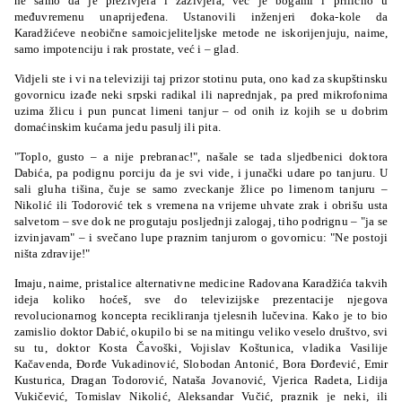
ne samo da je preživjela i zaživjela, već je bogami i prilično u
međuvremenu unaprijeđena. Ustanovili inženjeri đoka-kole da
Karadžićeve neobične samoicjeliteljske metode ne iskorijenjuju, naime,
samo impotenciju i rak prostate, već i – glad.
Vidjeli ste i vi na televiziji taj prizor stotinu puta, ono kad za skupštinsku
govornicu izađe neki srpski radikal ili naprednjak, pa pred mikrofonima
uzima žlicu i pun puncat limeni tanjur – od onih iz kojih se u dobrim
domaćinskim kućama jedu pasulj ili pita.
"Toplo, gusto – a nije prebranac!", našale se tada sljedbenici doktora
Dabića, pa podignu porciju da je svi vide, i junački udare po tanjuru. U
sali gluha tišina, čuje se samo zveckanje žlice po limenom tanjuru –
Nikolić ili Todorović tek s vremena na vrijeme uhvate zrak i obrišu usta
salvetom – sve dok ne progutaju posljednji zalogaj, tiho podrignu – "ja se
izvinjavam" – i svečano lupe praznim tanjurom o govornicu: "Ne postoji
ništa zdravije!"
Imaju, naime, pristalice alternativne medicine Radovana Karadžića takvih
ideja koliko hoćeš, sve do televizijske prezentacije njegova
revolucionarnog koncepta recikliranja tjelesnih lučevina. Kako je to bio
zamislio doktor Dabić, okupilo bi se na mitingu veliko veselo društvo, svi
su tu, doktor Kosta Čavoški, Vojislav Koštunica, vladika Vasilije
Kačavenda, Đorđe Vukadinović, Slobodan Antonić, Bora Đorđević, Emir
Kusturica, Dragan Todorović, Nataša Jovanović, Vjerica Radeta, Lidija
Vukičević, Tomislav Nikolić, Aleksandar Vučić, praznik je neki, ili