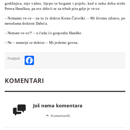
godišnjica, nije važno, lijepo se bogami i pojelo, kad u neka doba stislo
Petera Handkea, pa sve držeći se za trbuh pita gdje je ve-ce.
– Nemamo ve-ce – na to će doktor Kosta Čavoški. – Mi živimo zdravo, po
metodama doktora Dabića.
– Nemate ve-ce?! – u čudu će gospodin Handke.
– Ne – nasmije se doktor. – Mi jedemo govna.
Facebook
Podijeli
KOMENTARI
Još nema komentara


Komentariši