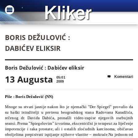
BORIS DEŽULOVIĆ :
DABIĆEV ELIKSIR
Boris Dežulović : Dabićev eliksir
13 Augusta
Komentari

05:01
2009
Piše : Boris Dežulović (NN)
Mnoge su stvari jasnije nakon što je njemački "Der Spiegel" provalio da
su haški istražitelji u pretresu beogradskog stana Radovana Karadžića,
rečenog dr. Davida Dabića, pronašli video-zapise njegovih osebujnih
seansi. Prema "Spiegelovim" izvorima, ekscentrični je terapeut za liječenje
impotencije i raka prostate, ali i ostalih zloćudnih karcinoma, običavao
oboljelima prepisivati ispijanje njihove vlastite – mokraće.Na jednom od