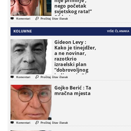
nije primirje ,
nego početak
svjetskog rata!”
(Video)


Komentari
Pročitaj čitav članak
KOLUMNE
VIŠE ČLANAKA
Gideon Levy :
Kako je tinejdžer,
a ne novinar,
razotkrio
izraelski plan
“dobrovoljnog
iseljavanja ” iz


Komentari
Pročitaj čitav članak
Gaze
Gojko Berić : Ta
mračna mjesta


Komentari
Pročitaj čitav članak