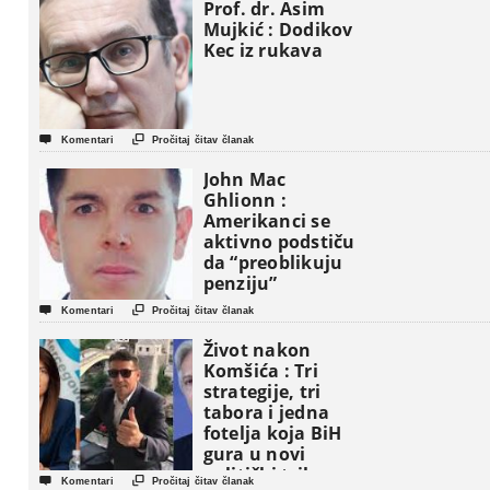
Prof. dr. Asim
Mujkić : Dodikov
Kec iz rukava


Komentari
Pročitaj čitav članak
John Mac
Ghlionn :
Amerikanci se
aktivno podstiču
da “preoblikuju
penziju”


Komentari
Pročitaj čitav članak
Život nakon
Komšića : Tri
strategije, tri
tabora i jedna
fotelja koja BiH
gura u novi
politički triler


Komentari
Pročitaj čitav članak