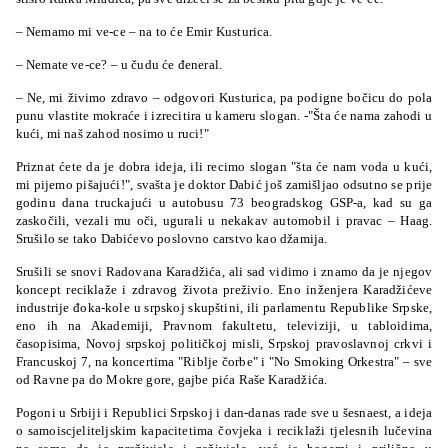
– Nemamo mi ve-ce – na to će Emir Kusturica.
– Nemate ve-ce? – u čudu će đeneral.
– Ne, mi živimo zdravo – odgovori Kusturica, pa podigne bočicu do pola
punu vlastite mokraće i izrecitira u kameru slogan. -"Šta će nama zahodi u
kući, mi naš zahod nosimo u ruci!"
Priznat ćete da je dobra ideja, ili recimo slogan "šta će nam voda u kući,
mi pijemo pišajući!", svašta je doktor Dabić još zamišljao odsutno se prije
godinu dana truckajući u autobusu 73 beogradskog GSP-a, kad su ga
zaskočili, vezali mu oči, ugurali u nekakav automobil i pravac – Haag.
Srušilo se tako Dabićevo poslovno carstvo kao džamija.
Srušili se snovi Radovana Karadžića, ali sad vidimo i znamo da je njegov
koncept reciklaže i zdravog života preživio. Eno inženjera Karadžićeve
industrije đoka-kole u srpskoj skupštini, ili parlamentu Republike Srpske,
eno ih na Akademiji, Pravnom fakultetu, televiziji, u tabloidima,
časopisima, Novoj srpskoj političkoj misli, Srpskoj pravoslavnoj crkvi i
Francuskoj 7, na koncertima "Riblje čorbe" i "No Smoking Orkestra" – sve
od Ravne pa do Mokre gore, gajbe pića Raše Karadžića.
Pogoni u Srbiji i Republici Srpskoj i dan-danas rade sve u šesnaest, a ideja
o samoiscjeliteljskim kapacitetima čovjeka i reciklaži tjelesnih lučevina