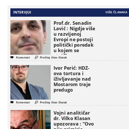
INTERVJUI
VIŠE ČLANAKA
Prof.dr. Senadin
Lavić : Nigdje više
u razvijenoj
Evropi ne postoji
politički poredak
u kojem se
etničke grupe


Komentari
Pročitaj čitav članak
pojavljuju kao
osnovne
Ivor Perić: HDZ-
političke jedinice
ova tortura i
iživljavanje nad
Mostarom traje
predugo


Komentari
Pročitaj čitav članak
Vojni analitičar
dr. Vilko Klasan
upozorava : “Ovo