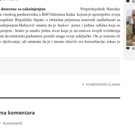

K
viti, ali je donesena sa zakašnjenjem
Potpredsjednik Narodne
u visokog predstavnika u BiH Valentina Inzka kojom je upotrijebio svoja
kupštine Republike Srpske o efektima prijenosa ustavnih nadležnosti sa
akašnjenjem.Hafizović smatra da je Inzkov potez i jedina odluka koja se
šnjenjem.- Inzko je uradio jednu stvar koju je na osnovu svojih ovlaštenja
ok da entitetski parlament poništi snage svoje zaključke. On je svjesno ili
djelovanje, ali smatram da je i morao obaviti sve konsultacije, rekao je

K
✎
KOMENTARIŠI ČLANAK
ema komentara

Komentariši