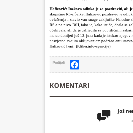
Hafizović: Inzkova odluka je za pozdra
skupštine RS-a Šefket Hafizović pozdravio je odluk
ovlaštenja i stavio van snage zaključke Narodne s
RS-a na nivo BiH, iako je, kako ističe, došla sa z
očekivala, ali da je uslijedila sa popriličnim zaka
morao donijeti još 12. juna kada je istekao njegov r
nesvjesno svojim oklijevanjem podržao antiustavno 
Hafizović Feni. (Kliker.info-agencije)
Facebook
Podijeli
KOMENTARI
Još n
