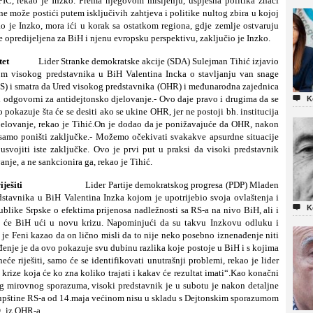
 PIC, rekao je Inzko. Prema njegovom mišljenju, uspješna politika znači
e ne može postići putem isključivih zahtjeva i politike nultog zbira u kojoj
o je Inzko, mora ići u korak sa ostatkom regiona, gdje zemlje ostvaruju
e opredijeljena za BiH i njenu evropsku perspektivu, zaključio je Inzko.
autoritet
Lider Stranke demokratske akcije (SDA) Sulejman Tihić izjavio
m visokog predstavnika u BiH Valentina Incka o stavljanju van snage
S) i smatra da Ured visokog predstavnika (OHR) i međunarodna zajednica
i odgovorni za antidejtonsko djelovanje.- Ovo daje pravo i drugima da se

K
 pokazuje šta će se desiti ako se ukine OHR, jer ne postoji bh. institucija
 djelovanje, rekao je Tihić.On je dodao da je ponižavajuće da OHR, nakon
 samo poništi zaključke.- Možemo očekivati svakakve apsurdne situacije
ojiti iste zaključke. Ovo je prvi put u praksi da visoki predstavnik
je, a ne sankcionira ga, rekao je Tihić.
išta neće riješiti
Lider Partije demokratskog progresa (PDP) Mladen
stavnika u BiH Valentina Inzka kojom je upotrijebio svoja ovlaštenja i

K
like Srpske o efektima prijenosa nadležnosti sa RS-a na nivo BiH, ali i
a će BiH ući u novu krizu.
Napominjući da su takvu Inzkovu odluku i
ić je Feni kazao da on lično misli da to nije neko posebno iznenađenje niti
iđenje je da ovo pokazuje svu dubinu razlika koje postoje u BiH i s kojima
e riješiti, samo će se identifikovati unutrašnji problemi, rekao je lider
krize koja će ko zna koliko trajati i kakav će rezultat imati“.Kao konačni
og mirovnog sporazuma, visoki predstavnik je u subotu je nakon detaljne
kupštine RS-a od 14.maja većinom nisu u skladu s Dejtonskim sporazumom
g, iz OHR-a.