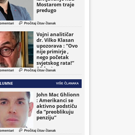
Mostarom traje
predugo

omentari
Pročitaj čitav članak
Vojni analitičar
dr. Vilko Klasan
upozorava : “Ovo
nije primirje ,
nego početak
svjetskog rata!”
(Video)

omentari
Pročitaj čitav članak
LUMNE
VIŠE ČLANAKA
John Mac Ghlionn
: Amerikanci se
aktivno podstiču
da “preoblikuju
penziju”

omentari
Pročitaj čitav članak