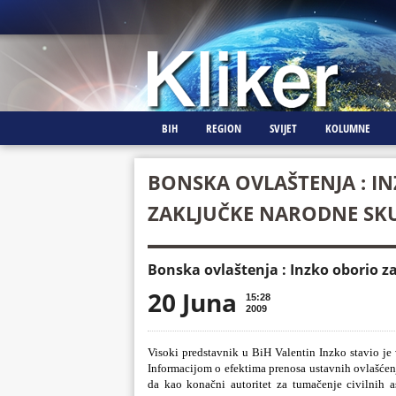
BIH
REGION
SVIJET
KOLUMNE
BONSKA OVLAŠTENJA : I
ZAKLJUČKE NARODNE SKU
Bonska ovlaštenja : Inzko oborio z
20 Juna
15:28
2009
Visoki
predstavnik u BiH Valentin Inzko stavio je
Informacijom o efektima prenosa ustavnih ovlašćenj
da kao konačni autoritet za tumačenje civilnih 