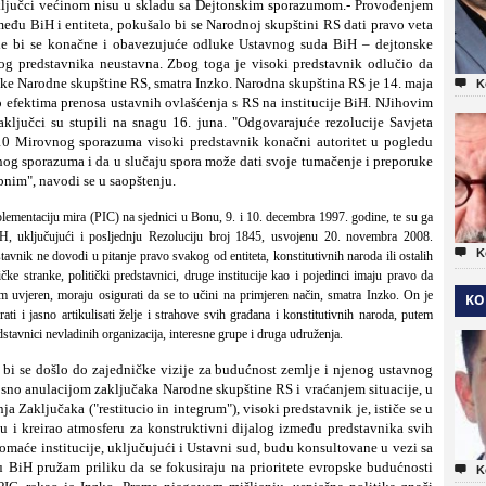
aključci većinom nisu u skladu sa Dejtonskim sporazumom.- Provođenjem
među BiH i entiteta, pokušalo bi se Narodnoj skupštini RS dati pravo veta
le bi se konačne i obavezujuće odluke Ustavnog suda BiH – dejtonske
okog predstavnika neustavna. Zbog toga je visoki predstavnik odlučio da
učke Narodne skupštine RS, smatra Inzko. Narodna skupština RS je 14. maja

K
 efektima prenosa ustavnih ovlašćenja s RS na institucije BiH. NJihovim
ključci su stupili na snagu 16. juna. "Odgovarajuće rezolucije Savjeta
0 Mirovnog sporazuma visoki predstavnik konačni autoritet u pogledu
og sporazuma i da u slučaju spora može dati svoje tumačenje i preporuke
bnim", navodi se u saopštenju.
mplementaciju mira (PIC) na sjednici u Bonu, 9. i 10. decembra 1997. godine, te su ga
iH, uključujući i posljednju Rezoluciju broj 1845, usvojenu 20. novembra 2008.

K
vnik ne dovodi u pitanje pravo svakog od entiteta, konstitutivnih naroda ili ostalih
tičke stranke, politički predstavnici, druge institucije kao i pojedinci imaju pravo da
sam uvjeren, moraju osigurati da se to učini na primjeren način, smatra Inzko. On je
KO
ti i jasno artikulisati želje i strahove svih građana i konstitutivnih naroda, putem
dstavnici nevladinih organizacija, interesne grupe i druga udruženja.
 bi se došlo do zajedničke vizije za budućnost zemlje i njenog ustavnog
osno anulacijom zaključaka Narodne skupštine RS i vraćanjem situacije, u
ja Zaključaka ("restitucio in integrum"), visoki predstavnik je, ističe se u
u i kreirao atmosferu za konstruktivni dijalog između predstavnika svih
omaće institucije, uključujući i Ustavni sud, budu konsultovane u vezi sa
u BiH pružam priliku da se fokusiraju na prioritete evropske budućnosti

K