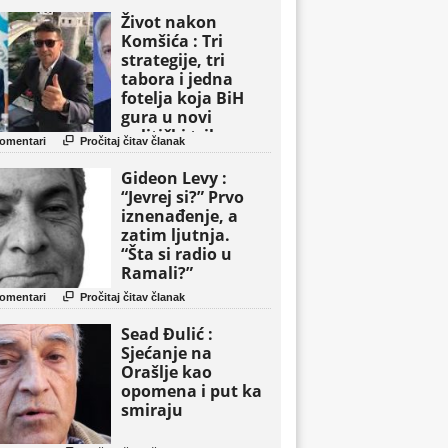
Život nakon
Komšića : Tri
strategije, tri
tabora i jedna
fotelja koja BiH
gura u novi
politički triler

omentari
Pročitaj čitav članak
Gideon Levy :
“Jevrej si?” Prvo
iznenađenje, a
zatim ljutnja.
“Šta si radio u
Ramali?”

omentari
Pročitaj čitav članak
Sead Đulić :
Sjećanje na
Orašlje kao
opomena i put ka
smiraju