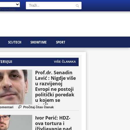
Translate
SCI/TECH
SHOWTIME
SPORT
TERVJUI
VIŠE ČLANAKA
Prof.dr. Senadin
Lavić : Nigdje više
u razvijenoj
Evropi ne postoji
politički poredak
u kojem se
etničke grupe

omentari
Pročitaj čitav članak
pojavljuju kao
osnovne političke
Ivor Perić: HDZ-
jedinice
ova tortura i
iživljavanje nad