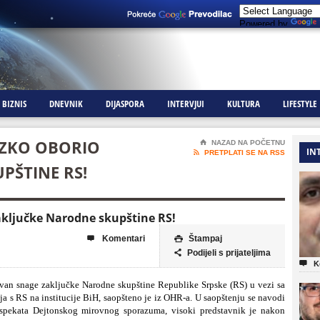
Powered by
BIZNIS
DNEVNIK
DIJASPORA
INTERVJUI
KULTURA
LIFESTYLE
NZKO OBORIO
⌂
NAZAD NA POČETNU
IN

PRETPLATI SE NA RSS
PŠTINE RS!
aključke Narodne skupštine RS!
Komentari
Štampaj


Podijeli s prijateljima


K
 van snage zaključke Narodne skupštine Republike Srpske (RS) u vezi sa
a s RS na institucije BiH, saopšteno je iz OHR-a. U saopštenju se navodi
aspekata Dejtonskog mirovnog sporazuma, visoki predstavnik je nakon