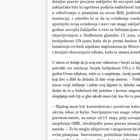
detaljne pravne procjene zaključio da usvojeni z
zaključaka bila bi ugrožena podjela nadležnosti iz
u odlučivanju o pitanjima na nivou BiH, podriva
institucije, i odredilo bi se da su ovlaštenja vis
upotrijebi svoja ovlaštenja i stavi van snage zaklj
godine usvojila Zaključke u vezi sa Informacijom o
objavljivanjem u Službenom glasniku 15. juna, za
bezbjednosti UN jasno kažu da je prema Aneksu 1
tumačenja civilnih aspekata implementacije Mirovn
i donijeti obavezujuće odluke, kada to smatra potre
U tekstu se dodaje da je ovaj stav elaborirao i Savjet za i
potvrdile sve rezolucije Savjeta bezbjednosti UN-a o B
godine.Ovom odlukom, ističe se u saopštenju, visoki predsta
koji žive u BiH da definišu ili štite svoje interese. – Poli
iznose svoje mišljenje i zaštite svoj dignitet te, duboko 
dodao da će u budućnosti biti potrebno i korisno razgovara
okupljanja onih čiji se glas takođe mora čuti, kao što su pre
– Dijalog mora biti konstruktivan i pozitivan kako
okvira, rekao je Inzko. Stavljanjem van snage, odn
pravnom smislu, na stanje od 13. maja, prije usvajan
saopštenju OHR, obezbijedio jasnu pravnu situacij
naroda. – To bi moglo uključivati i mogućnost da d
ovim pitanjima. Istovremeno, političkim liderima 