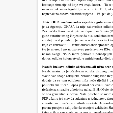
ove zemlje i da ostvare ciljeve koje je definisao
kreiranje situacije od koje svi imaju korist. – To s
neko uvijek mora izgubiti, smatra Inzko. BiH, reka
napredak na osnovu vlastitih uspjeha. – EU je i dalj
Tihić: OHR i međunarodna zajednica gube 
je za Agenciju ONASA da nije zadovoljan odluko
Zaključaka Narodne skupštine Republike Srpske (R
gube autoritet zbog činjenice da nisu sankcionisan
antidejtonski ponašaju, jer nema sankcija za to. Ovo
koja će zaustaviti ili sankcionisati antidejtonsko
što je mjesec i po upozoravao predstavnike RS-a,
nakon ovoga. NSRS može ponovo u ponedjeljak usv
donosi odluku kojom utvrđuje antidejtonsko djelovan
Ivanić: Inzkova odluka očekivana, ali n
Ivanić smatra da je očekivana odluka visokog pred
stavio van snage zaključke Narodne skupštine Repub
dodaje da se tom odlukom ništa neće riješiti i d
politički analitičari i opća javnost očekivali, Ivan
rješenje za situaciju u kojoj se nalazi BiH.- Moje v
se ona generalno suočava. Ništa posebno se ovim neć
PDP-a.Iznio je i stav da „ulazimo u jednu novu fazu 
autoritet za tumačenje civilnih aspekata Dejtonsk
pravne procjene zaključio da usvojeni zaključci S
i stavio ih je van snage, saopćeno je, između ostalo