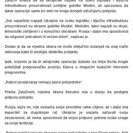
Zalužni smatra da su ukrajinski napadi na rusku logistiku i ključnu
infrastrukturu prouzrokovali ozbiljne gubitke Moskvi, ali upozorava da
takve operacije same po sebi ne mogu donijeti odlučujuću pobjedu.
„Sve uspješniji napadi Ukrajine na rusku logistiku i ključnu infrastrukturu
prouzrokovali su stvarne gubitke Moskvi. Međutim, takvi napadi su skupi,
tehnološki zahtjevni i u konačnici obostrani. Rusija i dalje ima sposobnost
da odgovori jednakom ili većom silom“, napisao je.
Dodao je da se nijedna strana ne može isključivo oslanjati na ovaj način
ratovanja kako bi postigla stratešku pobjedu.
Ipak, ocijenio je da bi ukrajinske operacije duboko iza linije fronta mogle
poboljšati pregovaračku poziciju Kijeva u mogućim budućim mirovnim
pregovorima.
„Ratovi iscrpljivanja nemaju jasne pobjednike“
Prema Zalužnom, nijedna strana trenutno nije u stanju da postigne
potpunu pobjedu.
Rusija, kaže on, nije ostvarila svoje prvobitne ratne ciljeve, ali i dalje ima
kapacitet za dugotrajan rat. Ukrajina je uspjela sačuvati svoju
nezavisnost, ali nema sposobnost da vojno potpuno potisne ruske snage
sa svoje teritorije.
„Ratovi iscrpljivanja ne stvaraju jasne pobjednike u klasičnom smislu. Njih