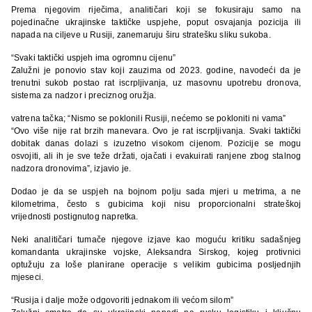
Prema njegovim riječima, analitičari koji se fokusiraju samo na
pojedinačne ukrajinske taktičke uspjehe, poput osvajanja pozicija ili
napada na ciljeve u Rusiji, zanemaruju širu stratešku sliku sukoba.
“Svaki taktički uspjeh ima ogromnu cijenu”
Zalužni je ponovio stav koji zauzima od 2023. godine, navodeći da je
trenutni sukob postao rat iscrpljivanja, uz masovnu upotrebu dronova,
sistema za nadzor i preciznog oružja.
vatrena tačka; “Nismo se poklonili Rusiji, nećemo se pokloniti ni vama”
“Ovo više nije rat brzih manevara. Ovo je rat iscrpljivanja. Svaki taktički
dobitak danas dolazi s izuzetno visokom cijenom. Pozicije se mogu
osvojiti, ali ih je sve teže držati, ojačati i evakuirati ranjene zbog stalnog
nadzora dronovima”, izjavio je.
Dodao je da se uspjeh na bojnom polju sada mjeri u metrima, a ne
kilometrima, često s gubicima koji nisu proporcionalni strateškoj
vrijednosti postignutog napretka.
Neki analitičari tumače njegove izjave kao moguću kritiku sadašnjeg
komandanta ukrajinske vojske, Aleksandra Sirskog, kojeg protivnici
optužuju za loše planirane operacije s velikim gubicima posljednjih
mjeseci.
“Rusija i dalje može odgovoriti jednakom ili većom silom”