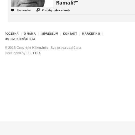
Ramali?”


Komentari
Pročitaj čitav članak
POČETNA
O NAMA
IMPRESSUM
KONTAKT
MARKETING
USLOVI KORIŠTENJA
© 2013 Copyright
Kliker.info
. Sva prava zadržana.
Developed by
LEFTOR