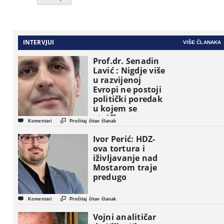
INTERVJUI
VIŠE ČLANAKA
Prof.dr. Senadin
Lavić : Nigdje više
u razvijenoj
Evropi ne postoji
politički poredak
u kojem se
etničke grupe


Komentari
Pročitaj čitav članak
pojavljuju kao
osnovne
Ivor Perić: HDZ-
političke jedinice
ova tortura i
iživljavanje nad
Mostarom traje
predugo


Komentari
Pročitaj čitav članak
Vojni analitičar