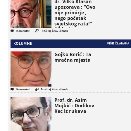
dr. Vilko Klasan
upozorava : “Ovo
nije primirje ,
nego početak
svjetskog rata!”
(Video)


Komentari
Pročitaj čitav članak
KOLUMNE
VIŠE ČLANAKA
Gojko Berić : Ta
mračna mjesta


Komentari
Pročitaj čitav članak
Prof. dr. Asim
Mujkić : Dodikov
Kec iz rukava