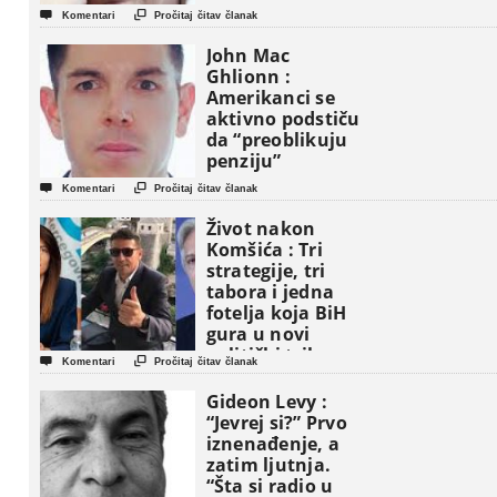


Komentari
Pročitaj čitav članak
John Mac
Ghlionn :
Amerikanci se
aktivno podstiču
da “preoblikuju
penziju”


Komentari
Pročitaj čitav članak
Život nakon
Komšića : Tri
strategije, tri
tabora i jedna
fotelja koja BiH
gura u novi
politički triler


Komentari
Pročitaj čitav članak
Gideon Levy :
“Jevrej si?” Prvo
iznenađenje, a
zatim ljutnja.
“Šta si radio u