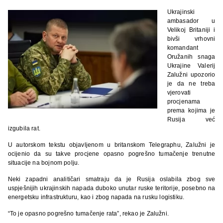
Ukrajinski
ambasador u
Velikoj Britaniji i
bivši vrhovni
komandant
Oružanih snaga
Ukrajine Valerij
Zalužni upozorio
je da ne treba
vjerovati
procjenama
prema kojima je
Rusija već
izgubila rat.
U autorskom tekstu objavljenom u britanskom Telegraphu, Zalužni je
ocijenio da su takve procjene opasno pogrešno tumačenje trenutne
situacije na bojnom polju.
Neki zapadni analitičari smatraju da je Rusija oslabila zbog sve
uspješnijih ukrajinskih napada duboko unutar ruske teritorije, posebno na
energetsku infrastrukturu, kao i zbog napada na rusku logistiku.
“To je opasno pogrešno tumačenje rata”, rekao je Zalužni.