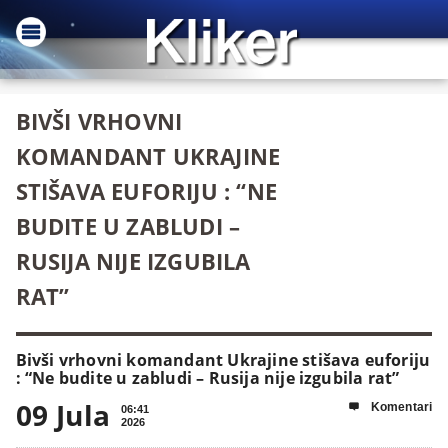
BIVŠI VRHOVNI
KOMANDANT UKRAJINE
STIŠAVA EUFORIJU : “NE
BUDITE U ZABLUDI –
RUSIJA NIJE IZGUBILA
RAT”
Bivši vrhovni komandant Ukrajine stišava euforiju
: “Ne budite u zabludi – Rusija nije izgubila rat”
09 Jula
Komentari

06:41
2026