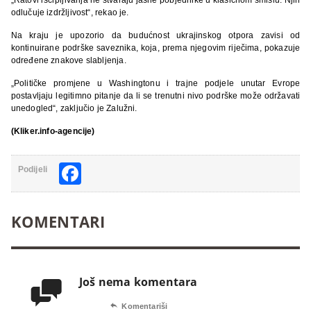
odlučuje izdržljivost“, rekao je.
Na kraju je upozorio da budućnost ukrajinskog otpora zavisi od
kontinuirane podrške saveznika, koja, prema njegovim riječima, pokazuje
određene znakove slabljenja.
„Političke promjene u Washingtonu i trajne podjele unutar Evrope
postavljaju legitimno pitanje da li se trenutni nivo podrške može održavati
unedogled“, zaključio je Zalužni.
(Kliker.info-agencije)
Facebook
Podijeli
KOMENTARI
Još nema komentara


Komentariši