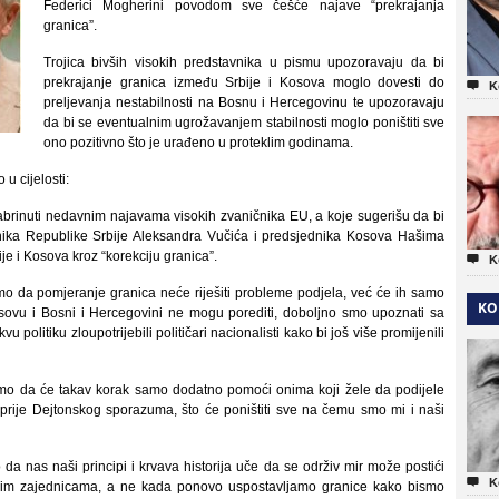
Federici Mogherini povodom sve češće najave “prekrajanja
granica”.
Trojica bivših visokih predstavnika u pismu upozoravaju da bi
prekrajanje granica između Srbije i Kosova moglo dovesti do

K
preljevanja nestabilnosti na Bosnu i Hercegovinu te upozoravaju
da bi se eventualnim ugrožavanjem stabilnosti moglo poništiti sve
ono pozitivno što je urađeno u proteklim godinama.
u cijelosti:
abrinuti nedavnim najavama visokih zvaničnika EU, a koje sugerišu da bi
nika Republike Srbije Aleksandra Vučića i predsjednika Kosova Hašima
je i Kosova kroz “korekciju granica”.

K
o da pomjeranje granica neće riješiti probleme podjela, već će ih samo
KO
Kosovu i Bosni i Hercegovini ne mogu porediti, doboljno smo upoznati sa
olitiku zloupotrijebili političari nacionalisti kako bi još više promijenili
mo da će takav korak samo dodatno pomoći onima koji žele da podijele
 prije Dejtonskog sporazuma, što će poništiti sve na čemu smo mi i naši
nas naši principi i krvava historija uče da se održiv mir može postići

K
kim zajednicama, a ne kada ponovo uspostavljamo granice kako bismo