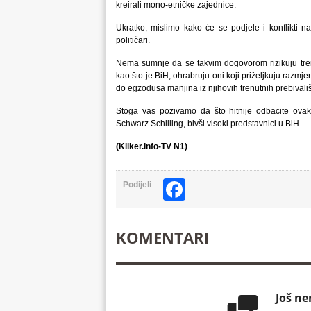
kreirali mono-etničke zajednice.
Ukratko, mislimo kako će se podjele i konflikti na
političari.
Nema sumnje da se takvim dogovorom rizikuju tren
kao što je BiH, ohrabruju oni koji priželjkuju razmje
do egzodusa manjina iz njihovih trenutnih prebivališ
Stoga vas pozivamo da što hitnije odbacite ovak
Schwarz Schilling, bivši visoki predstavnici u BiH.
(Kliker.info-TV N1)
Facebook
Podijeli
KOMENTARI
Još n
