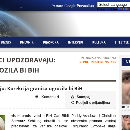
Powered by
BIZNIS
DNEVNIK
DIJASPORA
INTERVJUI
KULTURA
LIFESTYLE
ICI UPOZORAVAJU:
⌂
NAZAD NA POČETNU
IN

PRETPLATI SE NA RSS
ZILA BI BIH
ju: Korekcija granica ugrozila bi BiH
Komentari
Štampaj


Podijeli s prijateljima


K
visoki predstavnici u BiH Carl Bildt, Paddy Ashdown i Christian
Schwarz Schilling obratili su se otvorenim pismom visokoj
predstavnici za vanjske poslove i sigurnost Evropske unije