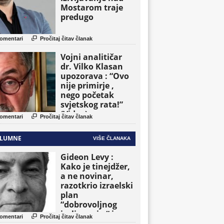
Mostarom traje
predugo

omentari
Pročitaj čitav članak
Vojni analitičar
dr. Vilko Klasan
upozorava : “Ovo
nije primirje ,
nego početak
svjetskog rata!”
(Video)

omentari
Pročitaj čitav članak
LUMNE
VIŠE ČLANAKA
Gideon Levy :
Kako je tinejdžer,
a ne novinar,
razotkrio izraelski
plan
“dobrovoljnog
iseljavanja ” iz

omentari
Pročitaj čitav članak
Gaze