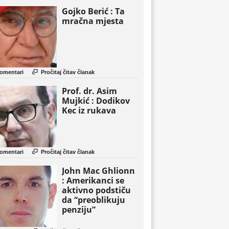
Gojko Berić : Ta
mračna mjesta

omentari
Pročitaj čitav članak
Prof. dr. Asim
Mujkić : Dodikov
Kec iz rukava

omentari
Pročitaj čitav članak
John Mac Ghlionn
: Amerikanci se
aktivno podstiču
da “preoblikuju
penziju”