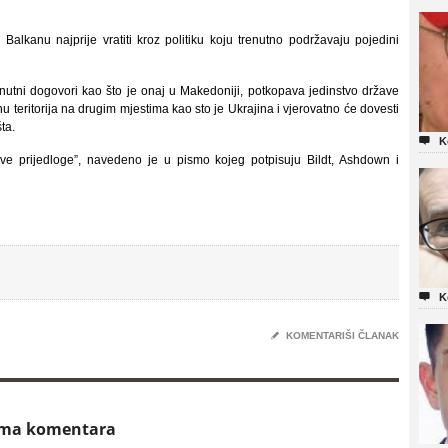
 Balkanu najprije vratiti kroz politiku koju trenutno podržavaju pojedini
utni dogovori kao što je onaj u Makedoniji, potkopava jedinstvo države
nu teritorija na drugim mjestima kao sto je Ukrajina i vjerovatno će dovesti
ta.

K
ve prijedloge”, navedeno je u pismo kojeg potpisuju Bildt, Ashdown i

K
✎
KOMENTARIŠI ČLANAK
ema komentara