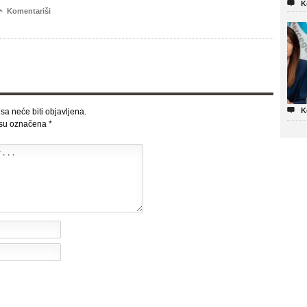

K

Komentariši

K
sa neće biti objavljena.
 su označena
*