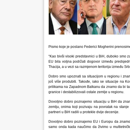
Pismo koje je poslano Federici Mogherini prenosimo 
“Kao bivši visoki predstavnici u BiH, duboko smo z
EU bila voljna podržati dogovor između predsjed
Thacija, a u vezi sa razmjenom teritorija između Srbi
Dobro smo upoznati sa situacijom u regionu i znam
još više produbiti. Takođe, iako se situacije na 
prilikama na Zapadnom Balkanu da znamo da bi takvu p
granice i destabilizovali ostale zemlje u regionu.
Dovoljno dobro poznajemo situaciju u BiH da zna
zemlju, onima koji pozivaju na povratak na stanje
partneri u BiH radili u protekle dvije decenije.
Dovoljno dobro poznajemo EU i Europu da znamo da 
samo onda kada naučimo da živimo u multietnič