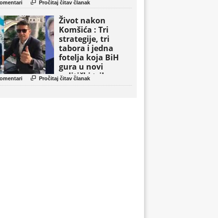

omentari
Pročitaj čitav članak
Život nakon
Komšića : Tri
strategije, tri
tabora i jedna
fotelja koja BiH
gura u novi
politički triler

omentari
Pročitaj čitav članak