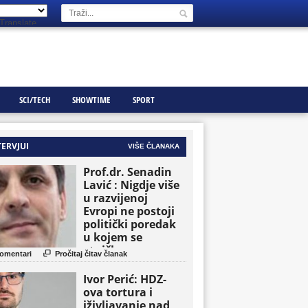
Translate
SCI/TECH
SHOWTIME
SPORT
TERVJUI
VIŠE ČLANAKA
Prof.dr. Senadin
Lavić : Nigdje više
u razvijenoj
Evropi ne postoji
politički poredak
u kojem se
etničke grupe

omentari
Pročitaj čitav članak
pojavljuju kao
osnovne političke
Ivor Perić: HDZ-
jedinice
ova tortura i
iživljavanje nad