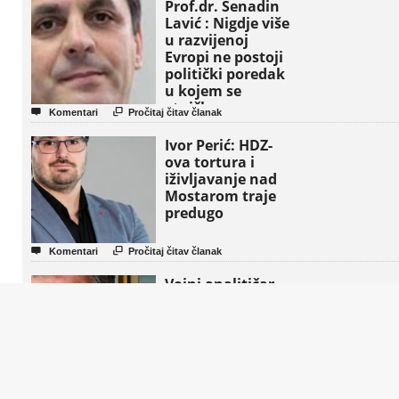
Prof.dr. Senadin
Lavić : Nigdje više
u razvijenoj
Evropi ne postoji
politički poredak
u kojem se
etničke grupe


Komentari
Pročitaj čitav članak
pojavljuju kao
osnovne političke
Ivor Perić: HDZ-
jedinice
ova tortura i
iživljavanje nad
Mostarom traje
predugo


Komentari
Pročitaj čitav članak
Vojni analitičar
dr. Vilko Klasan
upozorava : “Ovo
nije primirje ,
nego početak
svjetskog rata!”
(Video)


Komentari
Pročitaj čitav članak