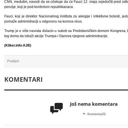
CNN, međutim, navodi da se očekuje da će Fauci 12. maja svjedočiti pred odb
penzije, koji je pod kontrolom republikanaca.
Fauci, koji je direktor Nacionalnog instituta za alergije i infektivne bolesti, j
pomaže administraciji u odgovoru na korona virus.
Trump je u više navrata dolazio u sukob sa Predstavničkim domom Kongresa, k
tog doma da istraži akcije Trumpa i članova njegove administracije.
(Kliker.info-AJB)
Podijeli
KOMENTARI
Još nema komentara


Komentariši