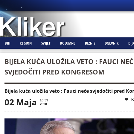
BIH
REGION
SVIJET
KOLUMNE
BIZNIS
DNEVNIK
DIJ
BIJELA KUĆA ULOŽILA VETO : FAUCI NEĆ
SVJEDOČITI PRED KONGRESOM
Bijela kuća uložila veto : Fauci neće svjedočiti pred 
02 Maja
K

16:39
2020