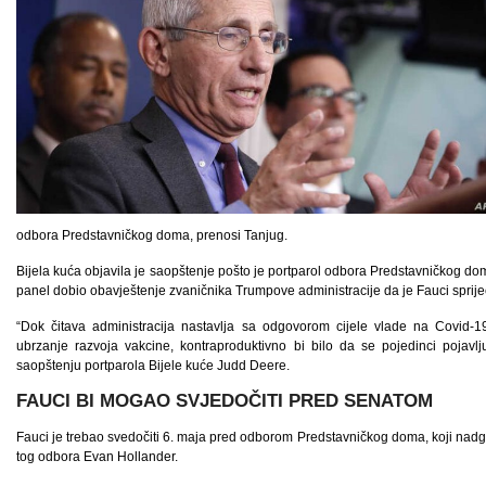
odbora Predstavničkog doma, prenosi Tanjug.
Bijela kuća objavila je saopštenje pošto je portparol odbora Predstavničkog do
panel dobio obavještenje zvaničnika Trumpove administracije da je Fauci sprije
“Dok čitava administracija nastavlja sa odgovorom cijele vlade na Covid-19
ubrzanje razvoja vakcine, kontraproduktivno bi bilo da se pojedinci pojav
saopštenju portparola Bijele kuće Judd Deere.
FAUCI BI MOGAO SVJEDOČITI PRED SENATOM
Fauci je trebao svedočiti 6. maja pred odborom Predstavničkog doma, koji nadg
tog odbora Evan Hollander.