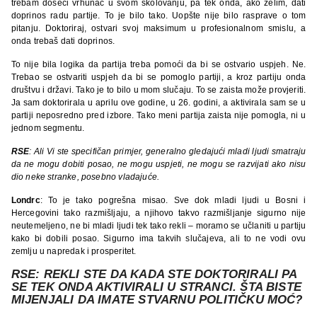
trebam doseći vrhunac u svom školovanju, pa tek onda, ako želim, dati
doprinos radu partije. To je bilo tako. Uopšte nije bilo rasprave o tom
pitanju. Doktoriraj, ostvari svoj maksimum u profesionalnom smislu, a
onda trebaš dati doprinos.
To nije bila logika da partija treba pomoći da bi se ostvario uspjeh. Ne.
Trebao se ostvariti uspjeh da bi se pomoglo partiji, a kroz partiju onda
društvu i državi. Tako je to bilo u mom slučaju. To se zaista može provjeriti.
Ja sam doktorirala u aprilu ove godine, u 26. godini, a aktivirala sam se u
partiji neposredno pred izbore. Tako meni partija zaista nije pomogla, ni u
jednom segmentu.
RSE
: Ali Vi ste specifičan primjer, generalno gledajući mladi ljudi smatraju
da ne mogu dobiti posao, ne mogu uspjeti, ne mogu se razvijati ako nisu
dio neke stranke, posebno vladajuće.
Londrc
: To je tako pogrešna misao. Sve dok mladi ljudi u Bosni i
Hercegovini tako razmišljaju, a njihovo takvo razmišljanje sigurno nije
neutemeljeno, ne bi mladi ljudi tek tako rekli – moramo se učlaniti u partiju
kako bi dobili posao. Sigurno ima takvih slučajeva, ali to ne vodi ovu
zemlju u napredak i prosperitet.
RSE
: REKLI STE DA KADA STE DOKTORIRALI PA
SE TEK ONDA AKTIVIRALI U STRANCI. ŠTA BISTE
MIJENJALI DA IMATE STVARNU POLITIČKU MOĆ?