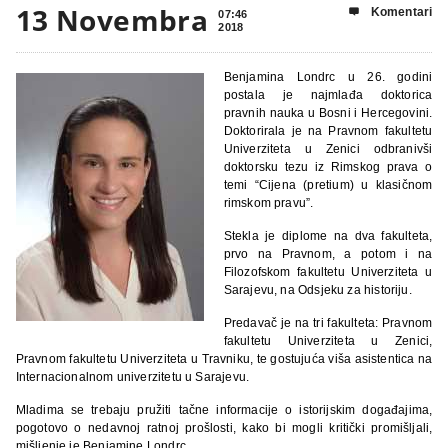
13 Novembra
Komentari

07:46
2018
Benjamina Londrc u 26. godini
postala je najmlađa doktorica
pravnih nauka u Bosni i Hercegovini.
Doktorirala je na Pravnom fakultetu
Univerziteta u Zenici odbranivši
doktorsku tezu iz Rimskog prava o
temi “Cijena (pretium) u klasičnom
rimskom pravu”.
Stekla je diplome na dva fakulteta,
prvo na Pravnom, a potom i na
Filozofskom fakultetu Univerziteta u
Sarajevu, na Odsjeku za historiju.
Predavač je na tri fakulteta: Pravnom
fakultetu Univerziteta u Zenici,
Pravnom fakultetu Univerziteta u Travniku, te gostujuća viša asistentica na
Internacionalnom univerzitetu u Sarajevu.
Mladima se trebaju pružiti tačne informacije o istorijskim događajima,
pogotovo o nedavnoj ratnoj prošlosti, kako bi mogli kritički promišljali,
mišljenje je Benjamine Londrc.