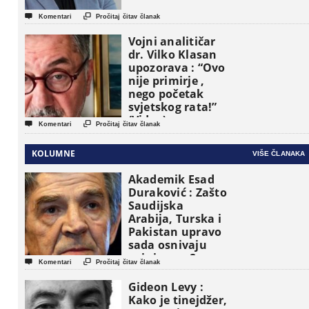


Komentari
Pročitaj čitav članak
Vojni analitičar
dr. Vilko Klasan
upozorava : “Ovo
nije primirje ,
nego početak
svjetskog rata!”
(Video)


Komentari
Pročitaj čitav članak
KOLUMNE
VIŠE ČLANAKA
Akademik Esad
Duraković : Zašto
Saudijska
Arabija, Turska i
Pakistan upravo
sada osnivaju
vojni savez?


Komentari
Pročitaj čitav članak
Gideon Levy :
Kako je tinejdžer,