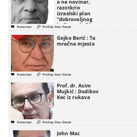
a ne novinar,
razotkrio
izraelski plan
“dobrovoljnog
iseljavanja ” iz


Komentari
Pročitaj čitav članak
Gaze
Gojko Berić : Ta
mračna mjesta


Komentari
Pročitaj čitav članak
Prof. dr. Asim
Mujkić : Dodikov
Kec iz rukava


Komentari
Pročitaj čitav članak
John Mac