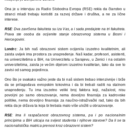
Ona je u intervjuu za Radio Slobodna Evropa (RSE) rekla da članstvo u
stranci mladi trebaju koristiti za razvoj države i društva, a ne za lične
interese.
RSE
: Dva završena fakulteta su iza Vas, a i sada predajete na tri fakulteta.
Prava ste osoba da ocijenite stanje obrazovnog sistema u Bosni i
Hercegovini.
Londrc
: Ja bih naš obrazovni sistem ocijenila izuzetno kvalitetnim, ali
zaista uvijek ima prostora za unapređenje. Naš kadar, profesori, asistenti,
na univerzitetima u BiH, na Univerzitetu u Sarajevu, u Zenici i na ostalim
univerzitetima, zaista je većim dijelom izuzetno kvalitetan, tako da sve to
zavisi od samog pojedinca.
Ono što je svakako važno jeste da bi naš sistem trebao intenzivnije i brže
da se prilagođava evropskim tokovima i da bi trebali raditi na stalnom
unapređenju. Tu ima izuzetno veliki broj faktora koji, nažalost, nisu
povoljni po samo obrazovanje, nema dovoljno finansija za kadrovske
politike, nema dovoljno finansija za naučno-istraživački rad, tako da bih
rekla da je država ta koja bi trebala malo više uložiti u obrazovanje.
RSE
: Ima li raspačanost obrazovnog sistema, pa i po nacionalnim
principima u BiH uticaja na svijest studenta i njihove stavove? Da li se ta
nacionalistička matrica prenosi kroz obrazovni sistem?