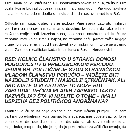
sam imala priliku otići negdje u inostranstvo tokom studija, zašto nisam
otišla, koji je bio razlog. Jesam, ja sam na drugoj godini Pravnog fakulteta
imala priliku da odem, dobila sam stipendiju da nastavim studije u Beču.
Odlučila sam ostati ovdje, iz više razloga. Prije svega, zato što mislim, i
već treći put ponavljam, da imamo dovoljno kvaliteta i da, ako želimo,
možemo ovdje dobiti izuzetno puno, posebno u naučnom smislu. Mi ne
trebamo imati koloniziranu svijest, ne trebamo našu pamet tražiti negdje
drugo. Biti ovdje, učiti, truditi se, davati svoj maksimum, i to će se sigurno
vratiti. Za dobar, kvalitetan kadar ima mjesta u Bosni i Hercegovini.
RSE
: KOLIKO ČLANSTVO U STRANCI DONOSI
POGODNOSTI? U PREDIZBORNOM PERIODU,
JEDAN BH. POLITIČAR JE SVOM STRANAČKOM
MLADOM ČLANSTVU PORUČIO – ‘MOŽETE BITI
NAJBOLJI STUDENT I NAJBOLJI STRUČNJAK, ALI
AKO NISTE U VLASTI SVE TO MOŽE BITI
ZABLUDA’. VEĆINA MLADIH ZAPRAVO TAKO I
RAZMIŠLJA? ŠTA VI MISLITE O TOME – IMA LI
USPJEHA BEZ POLITIČKOG ANGAŽMANA?
Londrc
: Ja ću to najbolje objasniti na svom ličnom primjeru. Ja sam
partijski opredijeljena, koja partija, koja stranka, nije uopšte važno. To je
bio nekako dio porodične tradicije, dio odgoja, ali stav mojih roditelja,
moje bake, mog dede, bio je taj da ja prvo trebam završiti školovanje, da