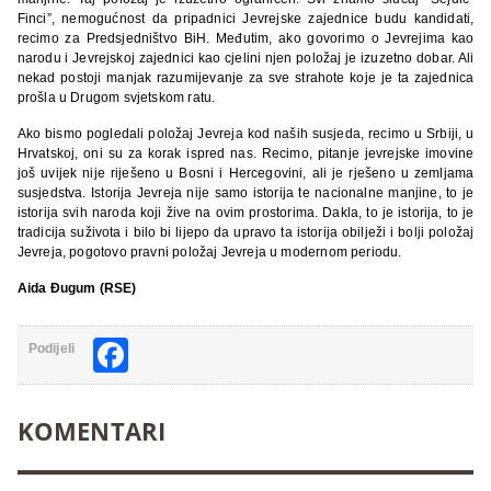
Finci”, nemogućnost da pripadnici Jevrejske zajednice budu kandidati,
recimo za Predsjedništvo BiH. Međutim, ako govorimo o Jevrejima kao
narodu i Jevrejskoj zajednici kao cjelini njen položaj je izuzetno dobar. Ali
nekad postoji manjak razumijevanje za sve strahote koje je ta zajednica
prošla u Drugom svjetskom ratu.
Ako bismo pogledali položaj Jevreja kod naših susjeda, recimo u Srbiji, u
Hrvatskoj, oni su za korak ispred nas. Recimo, pitanje jevrejske imovine
još uvijek nije riješeno u Bosni i Hercegovini, ali je rješeno u zemljama
susjedstva. Istorija Jevreja nije samo istorija te nacionalne manjine, to je
istorija svih naroda koji žive na ovim prostorima. Dakla, to je istorija, to je
tradicija suživota i bilo bi lijepo da upravo ta istorija obilježi i bolji položaj
Jevreja, pogotovo pravni položaj Jevreja u modernom periodu.
Aida Đugum (RSE)
Facebook
Podijeli
KOMENTARI