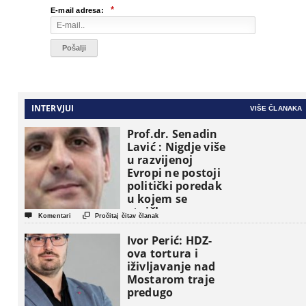
*
E-mail adresa:
INTERVJUI
VIŠE ČLANAKA
Prof.dr. Senadin
Lavić : Nigdje više
u razvijenoj
Evropi ne postoji
politički poredak
u kojem se
etničke grupe


Komentari
Pročitaj čitav članak
pojavljuju kao
osnovne
Ivor Perić: HDZ-
političke jedinice
ova tortura i
iživljavanje nad
Mostarom traje
predugo