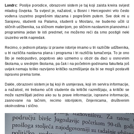
Londrc
: Poslije porodice, obrazovni sistem je taj koji zaista kreira svijest
mladog čovjeka. Ta svijest je, nažalost, u Bosni i Hercegovini vrlo često
vođena izuzetno pogrešnim stazama i pogrešnim putem. Sve dok mi u
Sarajevu, studenti na Palama, studenti u Mostaru, ne budemo učili iz
sličnih udžbenika, sa sličnom materijom, po sličnim nastavnim planovima i
programima jedan te isti predmet, ne možemo reći da smo postigli neki
izuzetno velik napredak.
Recimo, o jednom pitanju iz pravne istorije imamo u tri različite udžbenika,
u tri različita nastavna plana i programa i tri različita tumačenja. To je ono
što je nedopustivo, pogotovo ako uzmemo u obzir da đaci u osnovnim
školama, u srednjim školama, pa čak i na početnim godinama fakulteta još
uvijek nemaju toliko razvijeno kritičko razmišljanje da bi se mogli postaviti
ispravno prema tome.
Dakle, obrazovni sistem je taj koji ih usmjerava, koji im servira informacije,
a nažalost, mi trebamo učiti studente da kritički razmišljaju, a kritički se
može razmišljati jedino ako su tu prave informacije, ispravne informacije,
zasnovane na tačnim, recimo istorijskim, činjenicama, društvenim
okolnostima i slično.