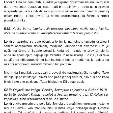
Londrc
: Ono na čemu bih ja radila je sigurno obrazovni sistem. Ja mislim
da je kvalitetan obrazovni sistem, ali bih definitivno radila na njegovom
unapređenju. Težila bih da se s ponosom može reći da živimo u pravnoj
državi Bosni i Hercegovini, da nema diskriminaciji, da živimo u zemlji
jednakih prilika.
RSE
: Koliko burna istorija ovih prostora, pogotovo novija ratna istorija,
utiče na mlade? Koliko su oni opterećeni ratnom teretom prošlosti?
Londrc
: Izuzetno su opterećeni, a to im je nametnuto između ostalog i
samim obrazovnim sistemom, medijima, društvenom stvarnosti i to je
nešto na čemu bi trebalo poraditi. Kada učim studente pravnoj istoriji,
onda im spominjem najsvjetlije trenutke iz naše istorije. Bosna je država
sa više od hiljadugodišnjim kontinuitetom imena i teritorija. Mi zaista na
naš državnopravni razvitak trebamo biti ponosni.
Mislim da i manjak obrazovanja dovodi do nacionalističke retorike. Tako
da nije lijepo iz istorije uzimati ono paše jednoj skupini, bilo bi lijepo kada
bi učili sve ono pozitivno. Tada bi sigurno išli u napredak.
RSE
: Objavili ste knjigu “Položaj Jevrejske zajednice u BiH od 1918.
do 1945. godine”. Kakav je položaj Jevreja trenutno u BiH? Koliko su
zapravo Ostali diskrimisani u bh. društvu?
Londrc
: Ako govorimo o položaju Jevreja u današnjem vremenu možemo
reći da Jevreju kao manjine nisu u ništa lošije položaju nego i ostale
manjine. Taj položaj je izuzetno ograničen. Svi znamo slučaj “Sejdić-