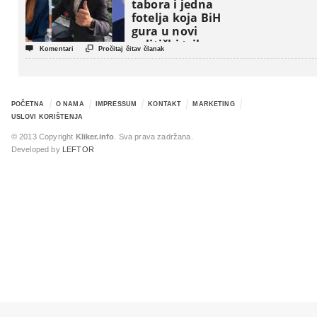
tabora i jedna
fotelja koja BiH
gura u novi
politički triler


Komentari
Pročitaj čitav članak
POČETNA
O NAMA
IMPRESSUM
KONTAKT
MARKETING
USLOVI KORIŠTENJA
© 2013 Copyright
Kliker.info
. Sva prava zadržana.
Developed by
LEFTOR