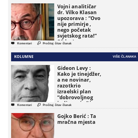
Vojni analitičar
dr. Vilko Klasan
upozorava : “Ovo
nije primirje ,
nego početak
svjetskog rata!”
(Video)


Komentari
Pročitaj čitav članak
KOLUMNE
VIŠE ČLANAKA
Gideon Levy :
Kako je tinejdžer,
a ne novinar,
razotkrio
izraelski plan
“dobrovoljnog
iseljavanja ” iz


Komentari
Pročitaj čitav članak
Gaze
Gojko Berić : Ta
mračna mjesta