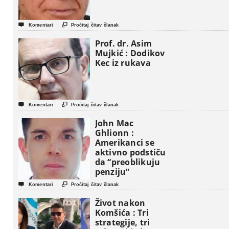


Komentari
Pročitaj čitav članak
Prof. dr. Asim
Mujkić : Dodikov
Kec iz rukava


Komentari
Pročitaj čitav članak
John Mac
Ghlionn :
Amerikanci se
aktivno podstiču
da “preoblikuju
penziju”


Komentari
Pročitaj čitav članak
Život nakon
Komšića : Tri
strategije, tri