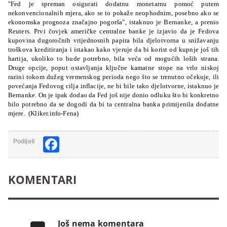
"Fed je spreman osigurati dodatnu monetarnu pomoć putem
nekonvencionalnih mjera, ako se to pokaže neophodnim, posebno ako se
ekonomska prognoza značajno pogorša", istaknuo je Bernanke, a prenio
Reuters. Prvi čovjek američke centralne banke je izjavio da je Fedova
kupovina dugoročnih vrijednosnih papira bila djelotvorna u snižavanju
troškova kreditiranja i istakao kako vjeruje da bi korist od kupnje još tih
hartija, ukoliko to bude potrebno, bila veća od mogućih loših strana.
Druge opcije, poput ostavljanja ključne kamatne stope na vrlo niskoj
razini tokom dužeg vremenskog perioda nego što se trenutno očekuje, ili
povećanja Fedovog cilja inflacije, ne bi bile tako djelotvorne, istaknuo je
Bernanke. On je ipak dodao da Fed još nije donio odluku što bi konkretno
bilo potrebno da se dogodi da bi ta centralna banka primijenila dodatne
mjere. (Kliker.info-Fena)
Facebook
Podijeli
KOMENTARI
Još nema komentara