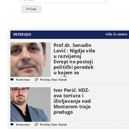
INTERVJUI
VIŠE ČLANAKA
Prof.dr. Senadin
Lavić : Nigdje više
u razvijenoj
Evropi ne postoji
politički poredak
u kojem se
etničke grupe


Komentari
Pročitaj čitav članak
pojavljuju kao
osnovne
Ivor Perić: HDZ-
političke jedinice
ova tortura i
iživljavanje nad
Mostarom traje
predugo


Komentari
Pročitaj čitav članak