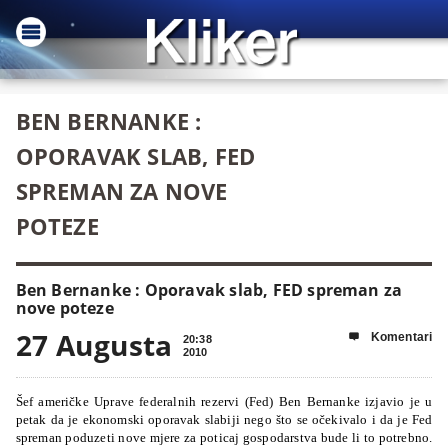
BEN BERNANKE :
OPORAVAK SLAB, FED
SPREMAN ZA NOVE
POTEZE
Ben Bernanke : Oporavak slab, FED spreman za
nove poteze
27 Augusta
Komentari

20:38
2010
Šef američke Uprave federalnih rezervi (Fed) Ben Bernanke izjavio je u
petak da je ekonomski oporavak slabiji nego što se očekivalo i da je Fed
spreman poduzeti nove mjere za poticaj gospodarstva bude li to potrebno.