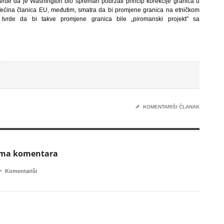
tvrde da je Washington bio spreman podržati princip korekcije granica u
 Većina članica EU, međutim, smatra da bi promjene granica na etničkom
i tvrde da bi takve promjene granica bile „piromanski projekt” sa
✎
KOMENTARIŠI ČLANAK
ema komentara

Komentariši