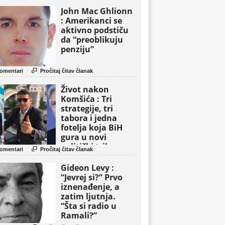
John Mac Ghlionn
: Amerikanci se
aktivno podstiču
da “preoblikuju
penziju”

omentari
Pročitaj čitav članak
Život nakon
Komšića : Tri
strategije, tri
tabora i jedna
fotelja koja BiH
gura u novi
politički triler

omentari
Pročitaj čitav članak
Gideon Levy :
“Jevrej si?” Prvo
iznenađenje, a
zatim ljutnja.
“Šta si radio u
Ramali?”