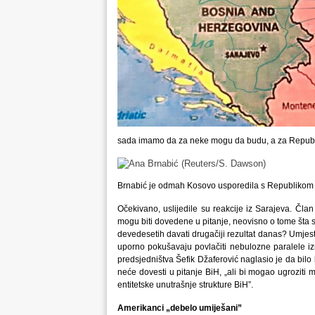
sada imamo da za neke mogu da budu, a za Republi
Brnabić je odmah Kosovo usporedila s Republiko
Očekivano, uslijedile su reakcije iz Sarajeva. Čla
mogu biti dovedene u pitanje, neovisno o tome šta s
devedesetih davati drugačiji rezultat danas? Umjesto
uporno pokušavaju povlačiti nebulozne paralele i
predsjedništva Šefik Džaferović naglasio je da bilo 
neće dovesti u pitanje BiH, „ali bi mogao ugroziti mi
entitetske unutrašnje strukture BiH”.
Amerikanci „debelo umiješani”