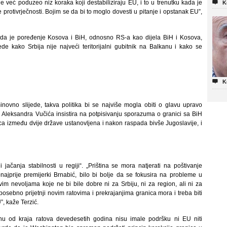
 već poduzeo niz koraka koji destabiliziraju EU, i to u trenutku kada je

K
 protivrječnosti. Bojim se da bi to moglo dovesti u pitanje i opstanak EU”,
tra da je poređenje Kosova i BiH, odnosno RS-a kao dijela BiH i Kosova,
de kako Srbija nije najveći teritorijalni gubitnik na Balkanu i kako se

K
novno slijede, takva politika bi se najviše mogla obiti o glavu upravo
 Aleksandra Vučića insistira na potpisivanju sporazuma o granici sa BiH
nica između dvije države ustanovljena i nakon raspada bivše Jugoslavije, i
 jačanja stabilnosti u regiji“. „Priština se mora natjerati na poštivanje
ajprije premijerki Brnabić, bilo bi bolje da se fokusira na probleme u
m nevoljama koje ne bi bile dobre ni za Srbiju, ni za region, ali ni za
osebno prijetnji novim ratovima i prekrajanjima granica mora i treba biti
”, kaže Terzić.
nu od kraja ratova devedesetih godina nisu imale podršku ni EU niti