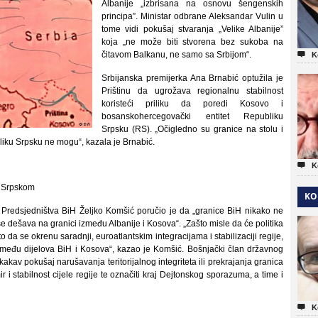
Albanije „izbrisana na osnovu šengenskih
principa”. Ministar odbrane Aleksandar Vulin u
tome vidi pokušaj stvaranja „Velike Albanije”
koja „ne može biti stvorena bez sukoba na
čitavom Balkanu, ne samo sa Srbijom“.

K
Srbijanska premijerka Ana Brnabić optužila je
Prištinu da ugrožava regionalnu stabilnost
koristeći priliku da poredi Kosovo i
bosanskohercegovački entitet Republiku
Srpsku (RS). „Očigledno su granice na stolu i
ku Srpsku ne mogu“, kazala je Brnabić.

K
m Srpskom
KO
n Predsjedništva BiH Željko Komšić poručio je da „granice BiH nikako ne
e dešava na granici između Albanije i Kosova“. „Zašto misle da će politika
 da se okrenu saradnji, euroatlantskim integracijama i stabilizaciji regije,
zmeđu dijelova BiH i Kosova“, kazao je Komšić. Bošnjački član državnog
kakav pokušaj narušavanja teritorijalnog integriteta ili prekrajanja granica
r i stabilnost cijele regije te označiti kraj Dejtonskog sporazuma, a time i

K