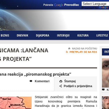
Powered by
BIZNIS
DNEVNIK
DIJASPORA
INTERVJUI
KULTURA
LIFESTYLE
NICAMA :LANČANA
⌂
NAZAD NA POČETNU
IN

PRETPLATI SE NA RSS
 PROJEKTA”
ana reakcija „piromanskog projekta”
Komentari
Štampaj


Podijeli s prijateljima


K
Srbijanski zvaničnici oštro su reagirali na
izjavu kosovskog premijera Ramuša
Haradinaja da je granica između Kosova i