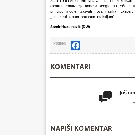
Sjedinjenih Američkih Država, mada neki kritičari 
okviru normalizacije odnosa Beograda i Prištine.
principu mogle izazvati nova nasilja. Ekspert
„nekontrolisanom lančanom reakcijom”.
Samir Huseinović (DW)
Facebook
Podijeli
KOMENTARI
Još n

NAPIŠI KOMENTAR