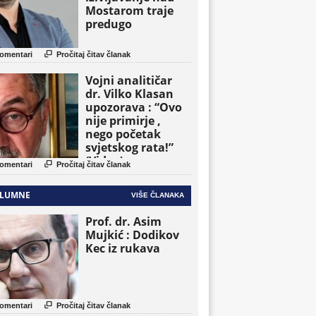
Mostarom traje
predugo

omentari
Pročitaj čitav članak
Vojni analitičar
dr. Vilko Klasan
upozorava : “Ovo
nije primirje ,
nego početak
svjetskog rata!”
(Video)

omentari
Pročitaj čitav članak
LUMNE
VIŠE ČLANAKA
Prof. dr. Asim
Mujkić : Dodikov
Kec iz rukava

omentari
Pročitaj čitav članak