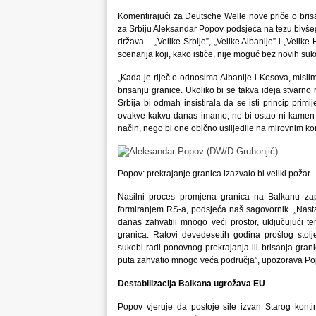
Komentirajući za Deutsche Welle nove priče o brisa
za Srbiju Aleksandar Popov podsjeća na tezu bivšeg
država – „Velike Srbije”, „Velike Albanije” i „Veli
scenarija koji, kako ističe, nije moguć bez novih su
„Kada je riječ o odnosima Albanije i Kosova, mislim
brisanju granice. Ukoliko bi se takva ideja stvarno re
Srbija bi odmah insistirala da se isti princip pri
ovakve kakvu danas imamo, ne bi ostao ni kamen na
način, nego bi one obično uslijedile na mirovnim k
Popov: prekrajanje granica izazvalo bi veliki požar
Nasilni proces promjena granica na Balkanu za
formiranjem RS-a, podsjeća naš sagovornik. „Nasta
danas zahvatili mnogo veći prostor, uključujući t
granica. Ratovi devedesetih godina prošlog stolj
sukobi radi ponovnog prekrajanja ili brisanja granic
puta zahvatio mnogo veća područja”, upozorava Po
Destabilizacija Balkana ugrožava EU
Popov vjeruje da postoje sile izvan Starog konti