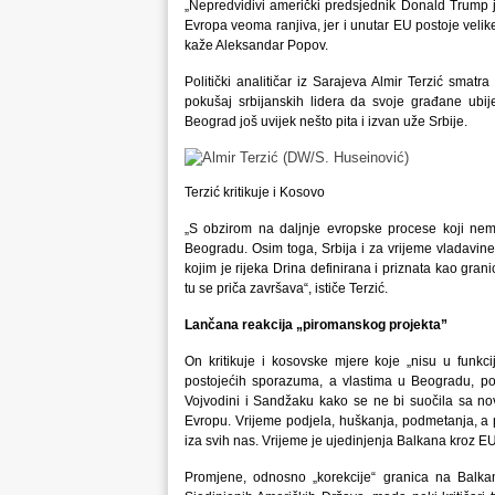
„Nepredvidivi američki predsjednik Donald Trump je
Evropa veoma ranjiva, jer i unutar EU postoje velike
kaže Aleksandar Popov.
Politički analitičar iz Sarajeva Almir Terzić sma
pokušaj srbijanskih lidera da svoje građane ubije
Beograd još uvijek nešto pita i izvan uže Srbije.
Terzić kritikuje i Kosovo
„S obzirom na daljnje evropske procese koji nemi
Beogradu. Osim toga, Srbija i za vrijeme vladavine
kojim je rijeka Drina definirana i priznata kao gra
tu se priča završava“, ističe Terzić.
Lančana reakcija „piromanskog
projekta”
On kritikuje i kosovske mjere koje „nisu u funkciji
postojećih sporazuma, a vlastima u Beogradu, pon
Vojvodini i Sandžaku kako se ne bi suočila sa novi
Evropu. Vrijeme podjela, huškanja, podmetanja, a p
iza svih nas. Vrijeme je ujedinjenja Balkana kroz EU
Promjene, odnosno „korekcije“ granica na Balka