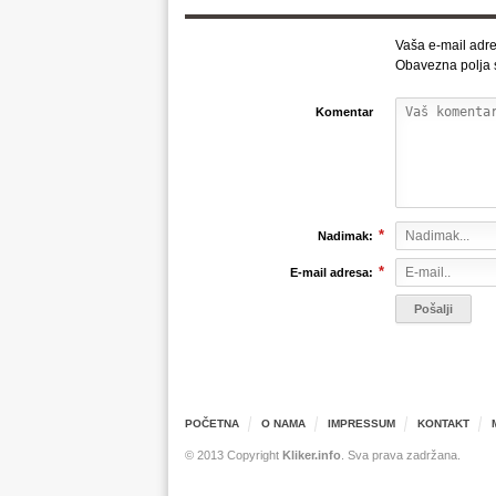
Vaša e-mail adre
Obavezna polja
Komentar
*
Nadimak:
*
E-mail adresa:
POČETNA
O NAMA
IMPRESSUM
KONTAKT
© 2013 Copyright
Kliker.info
. Sva prava zadržana.