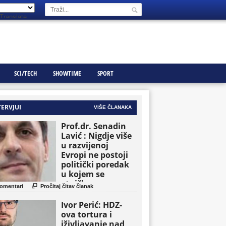
Translate
SCI/TECH
SHOWTIME
SPORT
TERVJUI
VIŠE ČLANAKA
Prof.dr. Senadin
Lavić : Nigdje više
u razvijenoj
Evropi ne postoji
politički poredak
u kojem se
etničke grupe

omentari
Pročitaj čitav članak
pojavljuju kao
osnovne političke
Ivor Perić: HDZ-
jedinice
ova tortura i
iživljavanje nad