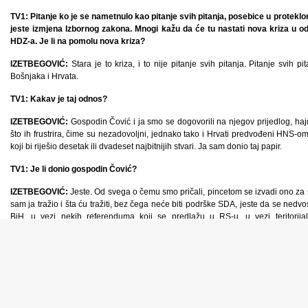
TV1: Pitanje ko je se nametnulo kao pitanje svih pitanja, posebice u proteklom
jeste izmjena Izbornog zakona. Mnogi kažu da će tu nastati nova kriza u 
HDZ-a. Je li na pomolu nova kriza?
IZETBEGOVIĆ:
Stara je to kriza, i to nije pitanje svih pitanja. Pitanje svih 
Bošnjaka i Hrvata.
TV1: Kakav je taj odnos?
IZETBEGOVIĆ:
Gospodin Čović i ja smo se dogovorili na njegov prijedlog, hajd
što ih frustrira, čime su nezadovoljni, jednako tako i Hrvati predvođeni HNS-om
koji bi riješio desetak ili dvadeset najbitnijih stvari. Ja sam donio taj papir.
TV1: Je li donio gospodin Čović?
IZETBEGOVIĆ:
Jeste. Od svega o čemu smo pričali, pincetom se izvadi ono za š
sam ja tražio i šta ću tražiti, bez čega neće biti podrške SDA, jeste da se nedv
BiH, u vezi nekih referenduma koji se predlažu u RS-u, u vezi teritorij
neprihvatljivo, po stoti put, iza zatvorenih vrata i ovako javno kažem, entitet koj
treći entitet, nešto na liniji Herceg Bosne.
Naravno sa naše strane, a tu imamo dogovor sa HDZ-om od ranije, ponovo bi sta
a onda ova izgradnja cesta da defitnivni ubrzamo te stvari i da sklanjamo
najveće gradilište na Balkanu u Federaciji BiH.