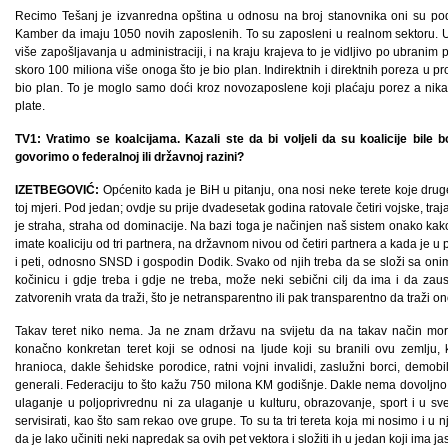
Recimo Tešanj je izvanredna opština u odnosu na broj stanovnika oni su podig
Kamber da imaju 1050 novih zaposlenih. To su zaposleni u realnom sektoru. U
više zapošljavanja u administraciji, i na kraju krajeva to je vidljivo po ubran
skoro 100 miliona više onoga što je bio plan. Indirektnih i direktnih poreza u pro
bio plan. To je moglo samo doći kroz novozaposlene koji plaćaju porez a nikak
plate.
TV1: Vratimo se koalcijama. Kazali ste da bi voljeli da su koalicije bile bol
govorimo o federalnoj ili državnoj razini?
IZETBEGOVIĆ:
Općenito kada je BiH u pitanju, ona nosi neke terete koje drug
toj mjeri. Pod jedan; ovdje su prije dvadesetak godina ratovale četiri vojske, tra
je straha, straha od dominacije. Na bazi toga je načinjen naš sistem onako kak
imate koaliciju od tri partnera, na državnom nivou od četiri partnera a kada je 
i peti, odnosno SNSD i gospodin Dodik. Svako od njih treba da se složi sa oni
kočinicu i gdje treba i gdje ne treba, može neki sebični cilj da ima i da zau
zatvorenih vrata da traži, što je netransparentno ili pak transparentno da traži 
Takav teret niko nema. Ja ne znam državu na svijetu da na takav način mora 
konačno konkretan teret koji se odnosi na ljude koji su branili ovu zemlju, k
hranioca, dakle šehidske porodice, ratni vojni invalidi, zaslužni borci, demobi
generali. Federaciju to što kažu 750 milona KM godišnje. Dakle nema dovoljno s
ulaganje u poljoprivrednu ni za ulaganje u kulturu, obrazovanje, sport i u sv
servisirati, kao što sam rekao ove grupe. To su ta tri tereta koja mi nosimo i u nji
da je lako učiniti neki napredak sa ovih pet vektora i složiti ih u jedan koji ima ja