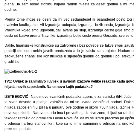
plana. Ja sam rekao stottinu hiljada radnih mjesta za deset godina a mi im
godine.
Prema tome može se desiti da mi već sedamdeset ili osamdeset posto to
ovakvim koalicijama. Ali izgradnja autoputa, izgradnja brzih cesta, izgradnja
Vradnuka kojeg smo ugovorili, dali avans pa stoji, izgradnja cerste gdje smo 
cesta od Lašve prema Travniku, izgradnja bolje ceste prema Goraždu, sve se to m
Dakle, finansijske konstrukcije su zatvorene i bez potrebe se takve stvari zaustavl
poziciji direktora nekih javnih preduzeća a to je zaista zamarajuće. Nadam
zaokružene finansijske konstrukcije u sljedećih godinu do godinu i pol efektui
gradilište.
TV1: Uvijek je zanimljivo i uvijek u javnosti izazove velike reakcije kada govo
hiljada novih zaposlenih. Na osnovu kojih podataka?
IZETBEGOVIĆ:
Na osnovu zvaničnih podataka agencije za statisku BiH. Jučer s
te stvari dovode u pitanje, zatražio da mi se izvade zvaničnici podaci. Dak
hiljada zaposlenih u BiH a u januaru ove godine je skoro 750 hiljada, tačnije 74
novozaposlenih. Naravno da tu ima i prevođenja iz sive zone, ti ljudi su radili 
također zatražio od premijera Fadila Novalića, da mi se izradi precizno po općin
u odnosu na broj stanovnika i koje su to firme šampioni u odnosu na ono koli
precizne podatke.