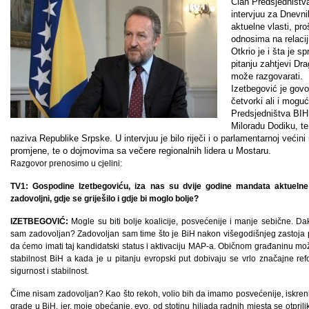
Član Predsjedništv
intervjuu za Dnevni
aktuelne vlasti, pr
odnosima na relaci
Otkrio je i šta je s
pitanju zahtjevi Dr
može razgovarati.
Izetbegović je govo
četvorki ali i mogu
Predsjedništva BIH.
Miloradu Dodiku, te
naziva Republike Srpske. U intervjuu je bilo riječi i o parlamentarnoj već
promjene, te o dojmovima sa večere regionalnih lidera u Mostaru.
Razgovor prenosimo u cjelini:
TV1: Gospodine Izetbegoviću, iza nas su dvije godine mandata aktuelne 
zadovoljni, gdje se griješilo i gdje bi moglo bolje?
IZETBEGOVIĆ:
Mogle su biti bolje koalicije, posvećenije i manje sebične. Dak
sam zadovoljan? Zadovoljan sam time što je BiH nakon višegodišnjeg zastoja
da ćemo imati taj kandidatski status i aktivaciju MAP-a. Običnom građaninu mož
stabilnost BiH a kada je u pitanju evropski put dobivaju se vrlo značajne ref
sigurnost i stabilnost.
Čime nisam zadovoljan? Kao što rekoh, volio bih da imamo posvećenije, iskrenije 
grade u BiH, jer, moje obećanje, evo, od stotinu hiljada radnih mjesta se otpril