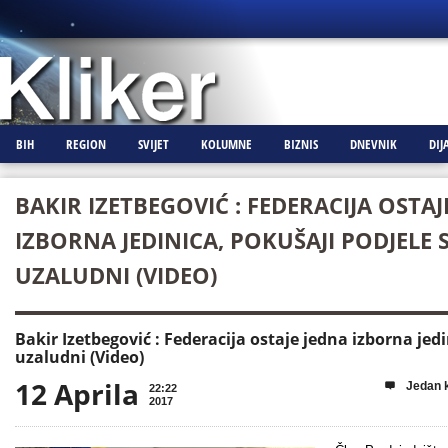
BIH
REGION
SVIJET
KOLUMNE
BIZNIS
DNEVNIK
DIJ
BAKIR IZETBEGOVIĆ : FEDERACIJA OSTAJ
IZBORNA JEDINICA, POKUŠAJI PODJELE 
UZALUDNI (VIDEO)
Bakir Izetbegović : Federacija ostaje jedna izborna jed
uzaludni (Video)
12 Aprila
Jedan 

22:22
2017