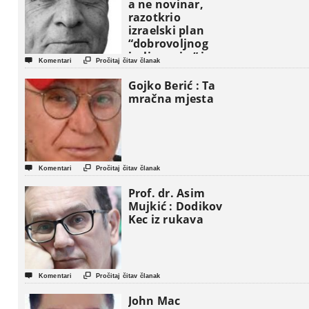
a ne novinar,
razotkrio
izraelski plan
“dobrovoljnog
iseljavanja ” iz


Komentari
Pročitaj čitav članak
Gaze
Gojko Berić : Ta
mračna mjesta


Komentari
Pročitaj čitav članak
Prof. dr. Asim
Mujkić : Dodikov
Kec iz rukava


Komentari
Pročitaj čitav članak
John Mac