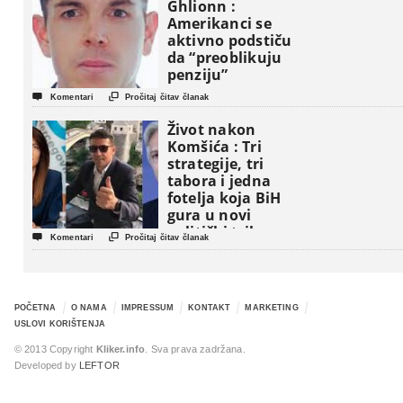
Ghlionn :
Amerikanci se
aktivno podstiču
da “preoblikuju
penziju”


Komentari
Pročitaj čitav članak
Život nakon
Komšića : Tri
strategije, tri
tabora i jedna
fotelja koja BiH
gura u novi
politički triler


Komentari
Pročitaj čitav članak
POČETNA
O NAMA
IMPRESSUM
KONTAKT
MARKETING
USLOVI KORIŠTENJA
© 2013 Copyright
Kliker.info
. Sva prava zadržana.
Developed by
LEFTOR