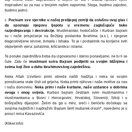
inspirativni su za nas u brojnim našim naporima. Stoga, budimo zajedno,
budimo jedno.
c.
Pozivam sve vjernike u našoj prelijepoj zemlji da oslušnu ovaj glas i
da spoznaju njegovu
ljepotu u vremenu zaglušujuće buke
razjedinjavanja i destrukcije.
Muslimansko hodočašće i Kurban bajram
su i naše prisjećanje na Božijeg poslanika Ibrahima (a.s.), i njegove
blagoslovljene sinove, Ismaila i Ishaka. To je i podsjetnik na korijene svih
objavljenih vjera: judaizma, kršćanstva i islama.
Te poruke zajedništva treba da izgovaramo i stalno ponavljamo, ne bi li se
čule. Zato će
muslimani sutra Bajram podijeliti sa svojim bližnjima i
svima koji žive u duhu ibrahimovskog zajedništva.
Neka Allah Uzvišeni primi obrede naših hadžija i neka se svojim
porodicama vrate čisti od grijeha. Neka primi njihove i naše molitve za nas
i našu domovinu.
Neka primi i naše kurbane, naše uzdanice u dobrima
ovoga i onog svijeta.
Kurban bajram čestitam svim muslimanima i
muslimankama u Bosni i Hercegovini, Hrvatskoj, Sloveniji, Srbiji i u
bošnjačkoj dijaspori. Želim da ga u miru, sreći i berićetu dočekaju sa
svojima najbližim i najdražim. Bajram šerif mubarek olsun!“, navedeno je u
poruci reisa Kavazovića.
(Kliker.info)