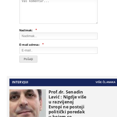
*
Nadimak:
*
E-mail adresa:
INTERVJUI
VIŠE ČLANAKA
Prof.dr. Senadin
Lavić : Nigdje više
u razvijenoj
Evropi ne postoji
politički poredak
u kojem se