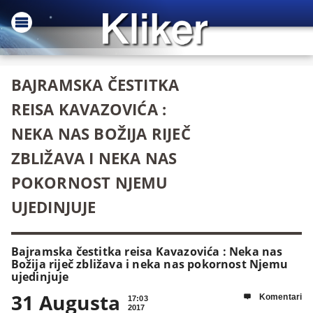
BAJRAMSKA ČESTITKA
REISA KAVAZOVIĆA :
NEKA NAS BOŽIJA RIJEČ
ZBLIŽAVA I NEKA NAS
POKORNOST NJEMU
UJEDINJUJE
Bajramska čestitka reisa Kavazovića : Neka nas
Božija riječ zbližava i neka nas pokornost Njemu
ujedinjuje
31 Augusta
Komentari

17:03
2017