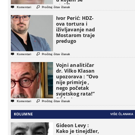
etničke grupe


Komentari
Pročitaj čitav članak
pojavljuju kao
osnovne
Ivor Perić: HDZ-
političke jedinice
ova tortura i
iživljavanje nad
Mostarom traje
predugo


Komentari
Pročitaj čitav članak
Vojni analitičar
dr. Vilko Klasan
upozorava : “Ovo
nije primirje ,
nego početak
svjetskog rata!”
(Video)


Komentari
Pročitaj čitav članak
KOLUMNE
VIŠE ČLANAKA
Gideon Levy :
Kako je tinejdžer,