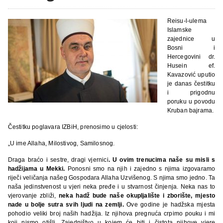
Reisu-l-ulema
Islamske
zajednice u
Bosni i
Hercegovini dr.
Husein ef.
Kavazović uputio
je danas čestitku
i prigodnu
poruku u povodu
Kruban bajrama.
Čestitku poglavara IZBiH, prenosimo u cjelosti:
„U ime Allaha, Milostivog, Samilosnog.
Draga braćo i sestre, dragi vjernici
. U ovim trenucima naše su misli s
hadžijama u Mekki.
Ponosni smo na njih i zajedno s njima izgovaramo
riječi veličanja našeg Gospodara Allaha Uzvišenog. S njima smo jedno. Ta
naša jedinstvenost u vjeri neka pređe i u stvarnost činjenja. Neka nas to
vjerovanje zbliži,
neka hadž bude naše okupljalište i zborište, mjesto
nade u bolje sutra svih ljudi na zemlji.
Ove godine je hadžska mjesta
pohodio veliki broj naših hadžija. Iz njihova pregnuća crpimo pouku i mi
koji nismo otišli. Zajedništvo u kojem će biti i čistota njihove vjere