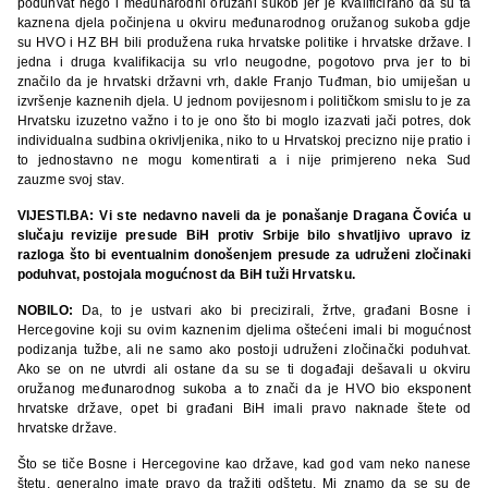
poduhvat nego i međunarodni oružani sukob jer je kvalificirano da su ta
kaznena djela počinjena u okviru međunarodnog oružanog sukoba gdje
su HVO i HZ BH bili produžena ruka hrvatske politike i hrvatske države. I
jedna i druga kvalifikacija su vrlo neugodne, pogotovo prva jer to bi
značilo da je hrvatski državni vrh, dakle Franjo Tuđman, bio umiješan u
izvršenje kaznenih djela. U jednom povijesnom i političkom smislu to je za
Hrvatsku izuzetno važno i to je ono što bi moglo izazvati jači potres, dok
individualna sudbina okrivljenika, niko to u Hrvatskoj precizno nije pratio i
to jednostavno ne mogu komentirati a i nije primjereno neka Sud
zauzme svoj stav.
VIJESTI.BA: Vi ste nedavno naveli da je ponašanje Dragana Čovića u
slučaju revizije presude BiH protiv Srbije bilo shvatljivo upravo iz
razloga što bi eventualnim donošenjem presude za udruženi zločinaki
poduhvat, postojala mogućnost da BiH tuži Hrvatsku.
NOBILO:
Da, to je ustvari ako bi precizirali, žrtve, građani Bosne i
Hercegovine koji su ovim kaznenim djelima oštećeni imali bi mogućnost
podizanja tužbe, ali ne samo ako postoji udruženi zločinački poduhvat.
Ako se on ne utvrdi ali ostane da su se ti događaji dešavali u okviru
oružanog međunarodnog sukoba a to znači da je HVO bio eksponent
hrvatske države, opet bi građani BiH imali pravo naknade štete od
hrvatske države.
Što se tiče Bosne i Hercegovine kao države, kad god vam neko nanese
štetu, generalno imate pravo da tražiti odštetu. Mi znamo da se su de