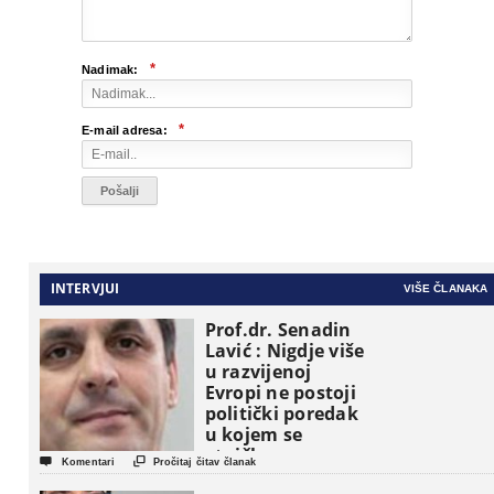
*
Nadimak:
*
E-mail adresa:
INTERVJUI
VIŠE ČLANAKA
Prof.dr. Senadin
Lavić : Nigdje više
u razvijenoj
Evropi ne postoji
politički poredak
u kojem se
etničke grupe


Komentari
Pročitaj čitav članak
pojavljuju kao