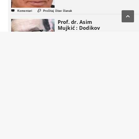


Komentari
Pročitaj čitav članak

Prof. dr. Asim
Mujkić : Dodikov
Kec iz rukava


Komentari
Pročitaj čitav članak
John Mac
Ghlionn :
Amerikanci se
aktivno podstiču
da “preoblikuju
penziju”


Komentari
Pročitaj čitav članak
Život nakon
Komšića : Tri
strategije, tri
tabora i jedna