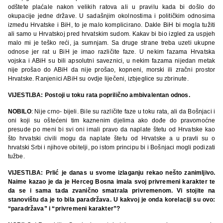
odštete plaćale nakon velikih ratova ali u pravilu kada bi došlo do
okupacije jedne države. U sadašnjim okolnostima i političkim odnosima
između Hrvatske i BiH, to je malo komplicirano. Dakle BiH bi mogla tužiti
ali samo u Hrvatskoj pred hrvatskim sudom. Kakav bi bio izgled za uspjeh
malo mi je teško reći, ja sumnjam. Sa druge strane treba uzeti ukupne
odnose jer rat u BiH je imao različite faze. U nekim fazama Hrvatska
vojska i ABiH su bili apsolutni saveznici, u nekim fazama nijedan metak
nije prošao do ABiH da nije prošao, kopneni, morski ili zračni prostor
Hrvatske. Ranjenici ABiH su ovdje liječeni, izbjeglice su zbrinute.
VIJESTI.BA: Postoji u toku rata poprilično ambivalentan odnos.
NOBILO
: Nije crno- bijeli. Bile su različite faze u toku rata, ali da Bošnjaci i
oni koji su oštećeni tim kaznenim djelima ako dođe do pravomoćne
presude po meni bi svi oni imali pravo da naplate štetu od Hrvatske kao
što hrvatski civili mogu da naplate štetu od Hrvatske a u pravli su o
hrvatski Srbi i njihove obitelji, po istom principu bi i Bošnjaci mogli podizati
tužbe.
VIJESTI.BA: Prlić je danas u svome izlaganju rekao nešto zanimljivo.
Naime kazao je da je Herceg Bosna imala svoj privremeni karakter te
da se i sama tada zvanično smatrala privremenom. Vi stojite na
stanovištu da je to bila paradržava. U kakvoj je onda korelaciji su ovo:
“paradržava” i “privremeni karakter”?