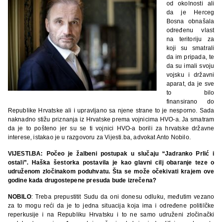
od okolnosti ali
da je Herceg
Bosna obnašala
određenu vlast
na teritoriju za
koji su smatrali
da im pripada, te
da su imali svoju
vojsku i državni
aparat, da je sve
to bilo
finansirano do
Republike Hrvatske ali i upravljano sa njene strane to je nesporno. Sada
naknadno stižu priznanja iz Hrvatske prema vojnicima HVO-a. Ja smatram
da je to pošteno jer su se ti vojnici HVO-a borili za hrvatske državne
interese, istakao je u razgovoru za Vijesti.ba, advokat Anto Nobilo.
VIJESTI.BA: Počeo je žalbeni postupak u slučaju “Jadranko Prlić i
ostali”. Haška šestorka postavila je kao glavni cilj obaranje teze o
udruženom zločinakom poduhvatu. Šta se može očekivati krajem ove
godine kada drugostepene presuda bude izrečena?
NOBILO
: Treba prepustitit Sudu da oni donesu odluku, međutim vezano
za to mogu reći da je to jedna situacija koja ima i određene politilčke
reperkusije i na Republiku Hrvatsku i to ne samo udruženi zločinački