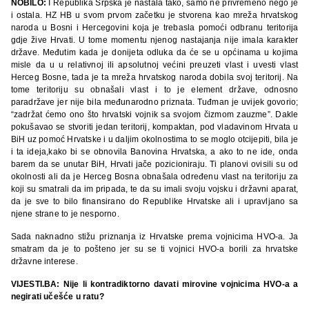
NOBILO:
I Republika Srpska je nastala tako, samo ne privremeno nego je
i ostala. HZ HB u svom prvom začetku je stvorena kao mreža hrvatskog
naroda u Bosni i Hercegovini koja je trebasla pomoći odbranu teritorija
gdje žive Hrvati. U tome momentu njenog nastajanja nije imala karakter
države. Međutim kada je donijeta odluka da će se u općinama u kojima
misle da u u relativnoj ili apsolutnoj većini preuzeti vlast i uvesti vlast
Herceg Bosne, tada je ta mreža hrvatskog naroda dobila svoj teritorij. Na
tome teritoriju su obnašali vlast i to je element države, odnosno
paradržave jer nije bila međunarodno priznata. Tuđman je uvijek govorio;
“zadržat ćemo ono što hrvatski vojnik sa svojom čizmom zauzme”. Dakle
pokušavao se stvoriti jedan teritorij, kompaktan, pod vladavinom Hrvata u
BiH uz pomoć Hrvatske i u daljim okolnostima to se moglo otcijepiti, bila je
i ta ideja,kako bi se obnovila Banovina Hrvatska, a ako to ne ide, onda
barem da se unutar BiH, Hrvati jače pozicioniraju. Ti planovi ovisili su od
okolnosti ali da je Herceg Bosna obnašala određenu vlast na teritoriju za
koji su smatrali da im pripada, te da su imali svoju vojsku i državni aparat,
da je sve to bilo finansirano do Republike Hrvatske ali i upravljano sa
njene strane to je nesporno.
Sada naknadno stižu priznanja iz Hrvatske prema vojnicima HVO-a. Ja
smatram da je to pošteno jer su se ti vojnici HVO-a borili za hrvatske
državne interese.
VIJESTI.BA: Nije li kontradiktorno davati mirovine vojnicima HVO-a a
negirati učešće u ratu?