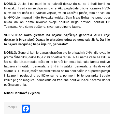
NOBILO
: Jeste, i po meni je to najveći dokaz da su se ti ljudi borili za
Hrvatsku. I sada im se daju mirovine. Ako pogledate oficire, časnike HVO-
a, svi su oni došli iz Hrvatske vojske, svi su zadržali plaće, tako da vidi da
je HVO bio integralni dio Hrvatske vojske. Sam Mate Boban je puno puta
rekao da on nema nikakve svoje politike nego provodi politiku Dr.
Tuđmana. Ako ćemo pošteno, stvari su potpuno jasne.
VIJESTI.BA: Kako gledate na najave hapšenja generala ABIH koje
dolatze iz Hrvatske? Danas je uhapšen jedna od generala JNA. Da li je
to najava mogućeg hapašnje bh, generala?
NOBILO:
General koji je danas uhapšen bio je pripadnik JNA i djelovao je
prema Šibeniku, dakle to je čisti hrvatski rat sa JNA i nema veze sa BiH, a
što se tiče bh.generala teško mi je to reći jer imate isto tako kontra najave
hapšenja hrvatskih generala iz BiH ili hrvatskih generala iz Hrvatske od
strane BiH. Dakle, može se primjetiti da se na neki način zloupotrebljavaju
ti kazneni postupci u političke svrhe a po meni bi te postupke trebalo
koliko je god moguće odmaknuti od trenutne politike inače nećemo dobiti
poštna suđenja.
Nihad Hebibovć (Vijesti)
Facebook
Podijeli