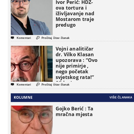
osnovne
Ivor Perić: HDZ-
političke jedinice
ova tortura i
iživljavanje nad
Mostarom traje
predugo


Komentari
Pročitaj čitav članak
Vojni analitičar
dr. Vilko Klasan
upozorava : “Ovo
nije primirje ,
nego početak
svjetskog rata!”
(Video)


Komentari
Pročitaj čitav članak
KOLUMNE
VIŠE ČLANAKA
Gojko Berić : Ta
mračna mjesta