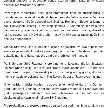
vanjskih poslova je ogorčeno dodao poznati refren kako je “Hrvatska
osudila sve totalitarne sustave”.
Pozornijem promatraču neće ipak promaknuti kako ni predsjednica ni
ministar ustvari nisu rekli ništa što bi demantiralo Željka Komšića. To da se
ovdje otvoreno niječe genocid nad Srbima, Romima i Židovima jasno je
čak i površnom čitatelju Hrvatskog tjednika u kojemu se redovito, kao
nesumnjiva povijesna činjenica, gotovo kao nekakva otrcana, dosadna
istina, navodi da u NDH nije bilo masovnih likvidacija rasno nečistih ili
politički nepodobnih.
Grabar-Kitarović, kao punoljetna osoba odgovorna za svoje postupke,
svakako je morala to vidjeti prije nego je u upravo Hrvatskom tjedniku
objavila namjeru da se natječe za drugi predsjednički mandat.
Pa i Gordan Grlić Radman vjerojatno je u izlozima rijetkih hrvatskih
knjižara opazio knjigu Igora Vukića “Radni logor Jasenovac”, ili je prolazio
pored kina Europa, u Varšavskoj ulici, u centru glavnog grada, dok se u
njemu prikazivao dokumentarni film Jakova Sedlara “Jasenovac – istina”.
Ili je možda ministar vanjskih poslova prije nekoliko dana na Gornjem
gradu, dolazeći u Vladu, iz obližnje crkve svetog Marka čuo kako svećenik
gorko jadikuje za nedužnim hrvatskim vitezovima na misi zadušnici za
visoke ustaške časnike strijeljane 1945. godine.
Pretpostavljam da gospođa predsjednica i gospodin ministar znaju da se