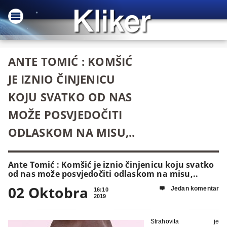
ANTE TOMIĆ : KOMŠIĆ
JE IZNIO ČINJENICU
KOJU SVATKO OD NAS
MOŽE POSVJEDOČITI
ODLASKOM NA MISU,..
Ante Tomić : Komšić je iznio činjenicu koju svatko
od nas može posvjedočiti odlaskom na misu,..
02 Oktobra
Jedan komentar

16:10
2019
Strahovita je