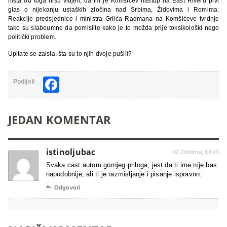
ništa od toga nisu vidjeli, da im je Komšićev nastup na East Riveru prvi
glas o nijekanju ustaških zločina nad Srbima, Židovima i Romima.
Reakcije predsjednice i ministra Grlića Radmana na Komšićeve tvrdnje
tako su slaboumne da pomislite kako je to možda prije toksikološki nego
politički problem.
Upitate se zaista, šta su to njih dvoje pušili?
Facebook
Podijeli
JEDAN KOMENTAR
istinoljubac
02 Oktobra, 18:43
Svaka cast autoru gornjeg priloga, jest da ti ime nije bas
napodobnije, ali ti je razmisljanje i pisanje ispravno.

Odgovori