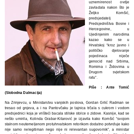
uznemirenost ovdje
zavladala nakon što je
Željko Komšić,
predsjedatelj
Predsjedništva Bosne i
Hercegovine, u
Ujedinjenim narodima
kazao kako se u
Hrvatskoj “kroz javno i
političko djelovanje
pojedinaca niječe
genocid nad Srbima,
Romima i Židovima u
Drugom svjetskom
ratu”.
Piše : Ante Tomić
(Slobodna Dalmacija)
Na Zrinjevcu, u Ministarstvu vanjskih poslova, Gordan Grlić Radman se
tresao od gnjeva, a i na Pantovčaku je tajnica trčala s cukrom i vodom
predsjednici koja je vrišteći bacala stilske stolce o zidove. Kasnije, kad se
nešto umirila, Kolinda Grabar-Kitarović je izjavila kako Komšić “svojom
stalnom neutemeljenom protuhrvatskom retorikom dodatno potvrđuje kako
nije samo nelegitiman nego nije ni relevantan sugovornik”, a ministar