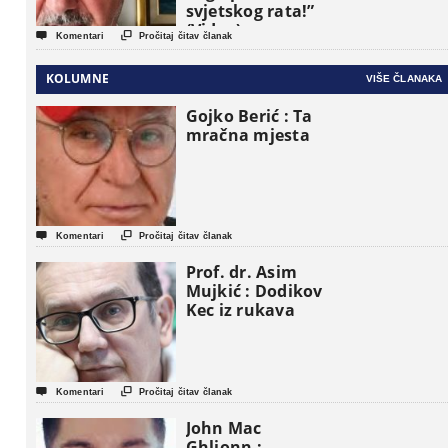
svjetskog rata!”
(Video)


Komentari
Pročitaj čitav članak
KOLUMNE
VIŠE ČLANAKA
Gojko Berić : Ta
mračna mjesta


Komentari
Pročitaj čitav članak
Prof. dr. Asim
Mujkić : Dodikov
Kec iz rukava


Komentari
Pročitaj čitav članak
John Mac
Ghlionn :