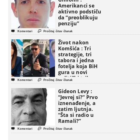
Amerikanci se
aktivno podstiču
da “preoblikuju
penziju”


Komentari
Pročitaj čitav članak
Život nakon
Komšića : Tri
strategije, tri
tabora i jedna
fotelja koja BiH
gura u novi
politički triler


Komentari
Pročitaj čitav članak
Gideon Levy :
“Jevrej si?” Prvo
iznenađenje, a
zatim ljutnja.
“Šta si radio u
Ramali?”


Komentari
Pročitaj čitav članak