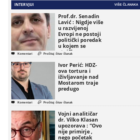
INTERVJUI
VIŠE ČLANAKA
Prof.dr. Senadin
Lavić : Nigdje više
u razvijenoj
Evropi ne postoji
politički poredak
u kojem se
etničke grupe


Komentari
Pročitaj čitav članak
pojavljuju kao
osnovne
Ivor Perić: HDZ-
političke jedinice
ova tortura i
iživljavanje nad
Mostarom traje
predugo


Komentari
Pročitaj čitav članak
Vojni analitičar
dr. Vilko Klasan
upozorava : “Ovo
nije primirje ,
nego početak