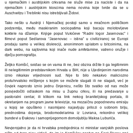
u njemačkim i austrijskim crkvama ne služe mise za naciste i da na
njemačkim i austrijskim kioscima nema novina koje tvrde da se u
Auschwitzu i Treblinki nisu istrebljivali Židovi.
Tako nešto u Austriji i Njemačkoj postoji samo u mračnom političkom
podzemlju, među maskiranim sociopatima koji bacaju molotovljeve
koktele na džamije. Knjige poput Vukićeve “Radni logor Jasenovac” i
filmovi poput Sedlarova “Jasenovac – istina” u civiliziranoj se Europi
prodaju samo u velikoj diskreciji, anonimnom uplatom u bitcoinima, na
dark webu, na sajtovima koji inače nude amfetamine, vatreno oružje i
dječju pornografiju.
Željko Komšić, sviđao se on vama ili ne, bez obzira držite li ga legitimnim
ili nelegitimnim predstavnikom Hrvata u BiH, nije u Ujedinjenim narodima
iznio nikakav vrijednosni sud. Nije to bilo nekakvo maliciozno
protuhrvatsko mišljenje s kojim se možete slagati ili ne slagati, već je
čovjek naprosto iznio jednu činjenicu, nešto što svatko od nas može
posvjedočiti odlaskom na misu u župnu crkvu, ili na predavanje u
pastoralni centar, ili klikom na link nekog braniteljskog portala, ili
okretanjem na program javne televizije, na mozaičnu popodnevnu emisiju
u kojoj se opušteno i nasmijano najavljuju prilozi o sobnom bilju,
prednostima dojenja, brodomodelarima iz Lovrana, rekordno velikoj
bundevi u Đakovu i samoprijegornom domoljublju Maksa Luburića.
Nevjerojatno je da ni hrvatska predsjednica ni ministar vanjskih poslova