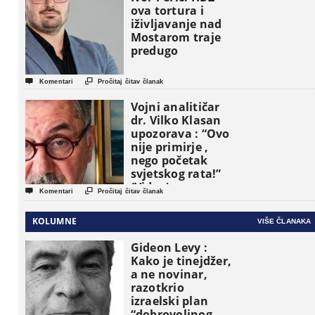
političke jedinice
ova tortura i
iživljavanje nad
Mostarom traje
predugo


Komentari
Pročitaj čitav članak
Vojni analitičar
dr. Vilko Klasan
upozorava : “Ovo
nije primirje ,
nego početak
svjetskog rata!”
(Video)


Komentari
Pročitaj čitav članak
KOLUMNE
VIŠE ČLANAKA
Gideon Levy :
Kako je tinejdžer,
a ne novinar,
razotkrio
izraelski plan
“dobrovoljnog