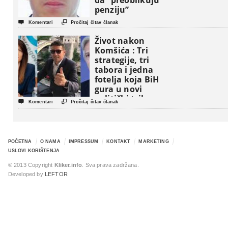
da “preoblikuju
penziju”


Komentari
Pročitaj čitav članak
Život nakon
Komšića : Tri
strategije, tri
tabora i jedna
fotelja koja BiH
gura u novi
politički triler


Komentari
Pročitaj čitav članak
POČETNA
O NAMA
IMPRESSUM
KONTAKT
MARKETING
USLOVI KORIŠTENJA
© 2013 Copyright
Kliker.info
. Sva prava zadržana.
Developed by
LEFTOR