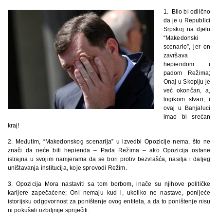
1. Bilo bi odlično
da je u Republici
Srpskoj na djelu
“Makedonski
scenario”, jer on
završava
hepiendom i
padom Režima;
Onaj u Skoplju je
već okončan, a,
logikom stvari, i
ovaj u Banjaluci
imao bi srećan
kraj!
2. Međutim, “Makedonskog scenarija” u izvedbi Opozicije nema, što ne
znači da neće biti hepienda – Pada Režima – ako Opozicija ostane
istrajna u svojim namjerama da se bori protiv bezvlašća, nasilja i daljeg
uništavanja institucija, koje sprovodi Režim.
3. Opozicija Mora nastaviti sa tom borbom, inače su njihove političke
karijere zapečaćene; Oni nemaju kud i, ukoliko ne nastave, ponijeće
istorijsku odgovornost za poništenje ovog entiteta, a da to poništenje nisu
ni pokušali ozbiljnije spriječiti.