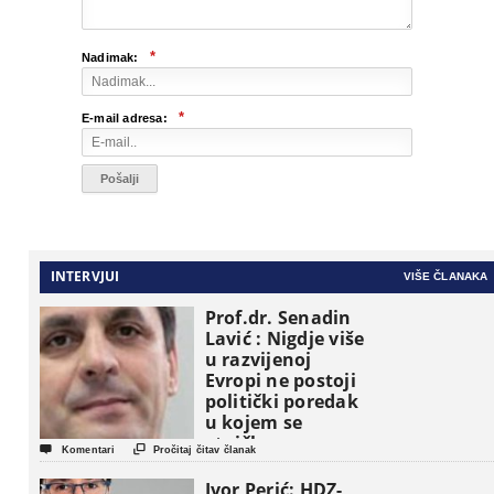
*
Nadimak:
*
E-mail adresa:
INTERVJUI
VIŠE ČLANAKA
Prof.dr. Senadin
Lavić : Nigdje više
u razvijenoj
Evropi ne postoji
politički poredak
u kojem se
etničke grupe


Komentari
Pročitaj čitav članak
pojavljuju kao
osnovne
Ivor Perić: HDZ-