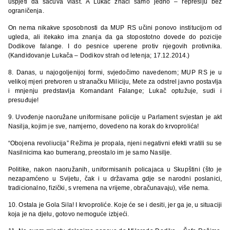
uspjeti da sačuva vlast. A Lukač znači samo jedno – represiju bez
ograničenja.
On nema nikakve sposobnosti da MUP RS učini ponovo institucijom od
ugleda, ali itekako ima znanja da ga stopostotno dovede do pozicije
Dodikove falange. I do pesnice uperene protiv njegovih protivnika.
(Kandidovanje Lukača – Dodikov strah od letenja; 17.12.2014.)
8. Danas, u najogoljenijoj formi, svjedočimo navedenom; MUP RS je u
velikoj mjeri pretvoren u stranačku Miliciju, Mete za odstrel javno postavlja
i mnjenju predstavlja Komandant Falange; Lukač optužuje, sudi i
presuđuje!
9. Uvođenje naoružane uniformisane policije u Parlament svjestan je akt
Nasilja, kojim je sve, namjerno, dovedeno na korak do krvoprolića!
“Obojena revoliucija” Režima je propala, njeni negativni efekti vratili su se
Nasilnicima kao bumerang, preostalo im je samo Nasilje.
Politike, nakon naoružanih, uniformisanih policajaca u Skupštini (što je
nezapamćeno u Svijetu, čak i u državama gdje se narodni poslanici,
tradicionalno, fizički, s vremena na vrijeme, obračunavaju), više nema.
10. Ostala je Gola Sila! I krvoproliće. Koje će se i desiti, jer ga je, u situaciji
koja je na djelu, gotovo nemoguće izbjeći.