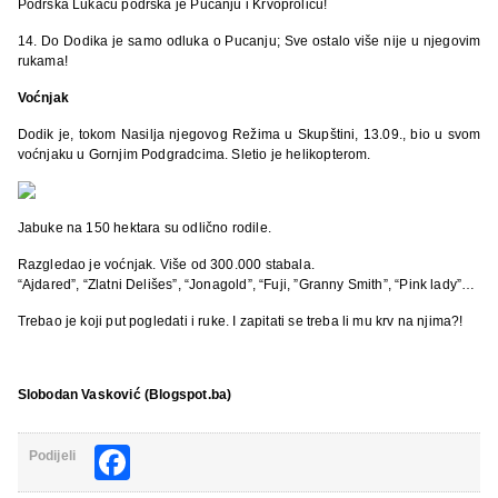
Podrška Lukaču podrška je Pucanju i Krvoproliću!
14. Do Dodika je samo odluka o Pucanju; Sve ostalo više nije u njegovim
rukama!
Voćnjak
Dodik je, tokom Nasilja njegovog Režima u Skupštini, 13.09., bio u svom
voćnjaku u Gornjim Podgradcima. Sletio je helikopterom.
Jabuke na 150 hektara su odlično rodile.
Razgledao je voćnjak. Više od 300.000 stabala.
“Ajdared”, “Zlatni Delišes”, “Jonagold”, “Fuji, ”Granny Smith”, “Pink lady”…
Trebao je koji put pogledati i ruke. I zapitati se treba li mu krv na njima?!
Slobodan Vasković (Blogspot.ba)
Facebook
Podijeli