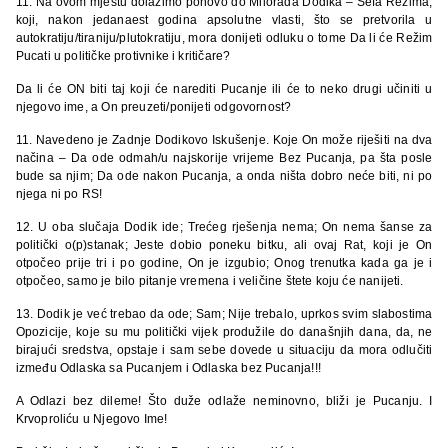
11. Na ovom mjestu dolazimo ponovo do Milorada Dodika – Šefa Režima,
koji, nakon jedanaest godina apsolutne vlasti, što se pretvorila u
autokratiju/tiraniju/plutokratiju, mora donijeti odluku o tome Da li će Režim
Pucati u političke protivnike i kritičare?
Da li će ON biti taj koji će narediti Pucanje ili će to neko drugi učiniti u
njegovo ime, a On preuzeti/ponijeti odgovornost?
11. Navedeno je Zadnje Dodikovo Iskušenje. Koje On može riješiti na dva
načina – Da ode odmah/u najskorije vrijeme Bez Pucanja, pa šta posle
bude sa njim; Da ode nakon Pucanja, a onda ništa dobro neće biti, ni po
njega ni po RS!
12. U oba slučaja Dodik ide; Trećeg rješenja nema; On nema šanse za
politički o(p)stanak; Jeste dobio poneku bitku, ali ovaj Rat, koji je On
otpočeo prije tri i po godine, On je izgubio; Onog trenutka kada ga je i
otpočeo, samo je bilo pitanje vremena i veličine štete koju će nanijeti.
13. Dodik je već trebao da ode; Sam; Nije trebalo, uprkos svim slabostima
Opozicije, koje su mu politički vijek produžile do današnjih dana, da, ne
birajući sredstva, opstaje i sam sebe dovede u situaciju da mora odlučiti
između Odlaska sa Pucanjem i Odlaska bez Pucanja!!!
A Odlazi bez dileme! Što duže odlaže neminovno, bliži je Pucanju. I
Krvoproliću u Njegovo Ime!