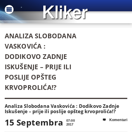
ANALIZA SLOBODANA
VASKOVIĆA :
DODIKOVO ZADNJE
ISKUŠENJE – PRIJE ILI
POSLIJE OPŠTEG
KRVOPROLIĆA!?
Analiza Slobodana Vaskovića : Dodikovo Zadnje
Iskušenje – prije ili poslije opšteg krvoprolića!?
15 Septembra
Komentari

07:00
2017