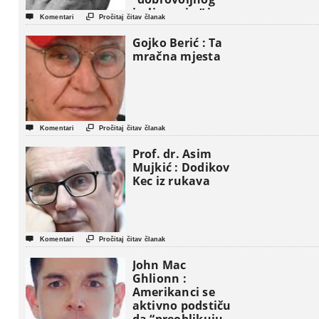
iseljavanja ” iz


Komentari
Pročitaj čitav članak
Gaze
Gojko Berić : Ta
mračna mjesta


Komentari
Pročitaj čitav članak
Prof. dr. Asim
Mujkić : Dodikov
Kec iz rukava


Komentari
Pročitaj čitav članak
John Mac
Ghlionn :
Amerikanci se
aktivno podstiču