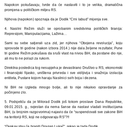
Napokon pokušavaju, tvrde da će nastaviti i to je velika, dramatična
promjena u političkom miljeu RS.
Njihova (napokon) spoznaja da je Dodik “Crni labud” mijenja sve.
4. Nasilni Režim služi se oprobanim sredstvima političkih tiranija:
Represijom, Manipulacijama, Lažima…
Sami su sebe satjerali uza zid, jer njihova “Obojena revolucija”, koju
sprovode tri godine (nakon izbora 2014.) nije dala željene rezultate; Pune
tri godine Režim pokušava da sruši vlast na nivou BiH, da postane dio nje,
ali mu to ne polazi za rukom.
Direktna posledica tog nesupjeha je devastirano Društvo u RS, ekonomski
i finansijski fijasko, uništena privreda i sve vidljivija i snažnija izolacija
entiteta, Pustare kojom haraju Nasilnici svih boja i dezena.
Ni BiH ne izgleda mnogo bolje, ali to nije nikakvo opravdanje za
počinjeno zlo.
5. Podsjetiću da je Milorad Dodik još tokom proslave Dana Republike,
09.01.2015. g., svjestan da nema šanse da nastavi vladati institucijama
BiH, (u brojnim razgovorima) najavio da će “suspendovati sve zakone BiH
na teritoriji RS, koji ne odgovaraju RS”?!!
“Ovakav stav će braniti Dragan Lukač”, rekao je tada Dodik.