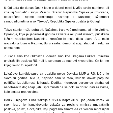
6. Od tada do danas Dodik jeste u dobroj mjeri izvršio svoje namjere, ali
ima taj “uspjeh” i svoju Mračnu Stranu: Republika Srpska je izolovana,
opustošena, njome dominiraju Pustahije i Nasilnici; Džambasi
samouzdignuti na nivo “Nekog”; Republika Srpska postala je Gulag!
Takvo stanje može potrajati; Nažalost, traje već godinama, ali nije vječno;
Opozicija, koja je jedanaest godina zatvarala oči pred istinom, pritiskana
lažnim rodoljubljem Nasilnika, konačno je malo digla glavu. A to malo
izazvalo je buru u Režimu; Buru straha, demonstraciju slabosti i želju za
odmazdom.
7. Kada smo kod Odmazde, odmah smo kod Dragana Lukača, ministra
unutrašnjih poslova RS, koji je spreman da napravi krvoproliće. On to i ne
krije; Javno to svjedoči!
Lukačevo kandidovanje za poziciju prvog čovjeka MUP-a RS, još prije
skoro tri godine, bilo je, napisao sam to tada, krunski dokaz potpune
političke izgubljenosti Milorada Dodika, njegovog ogromnog straha od
nadolazećih događaja, ali i spremnosti da se pokuša obračunati sa svima,
koje smatra protivnicima.
Dodik i njegova Crna frakcija SNSD-a napravili su još jedan korak ka
svom kraju, jer kandidovanje Lukača za poziciju ministra unutrašnjih
poslova, potez je očajnika, koji pogrešno smatra da će većom represijom