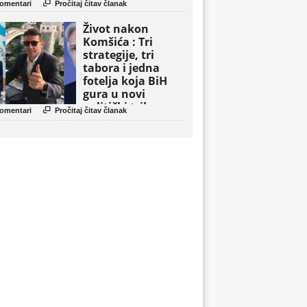

omentari
Pročitaj čitav članak
Život nakon
Komšića : Tri
strategije, tri
tabora i jedna
fotelja koja BiH
gura u novi
politički triler

omentari
Pročitaj čitav članak