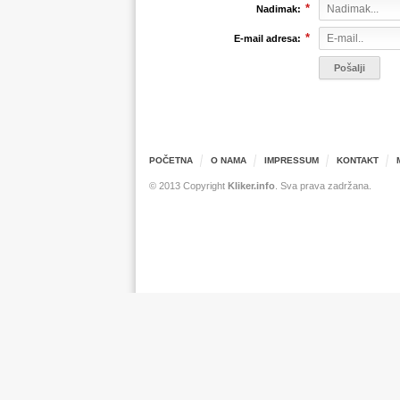
*
Nadimak:
*
E-mail adresa:
POČETNA
O NAMA
IMPRESSUM
KONTAKT
© 2013 Copyright
Kliker.info
. Sva prava zadržana.