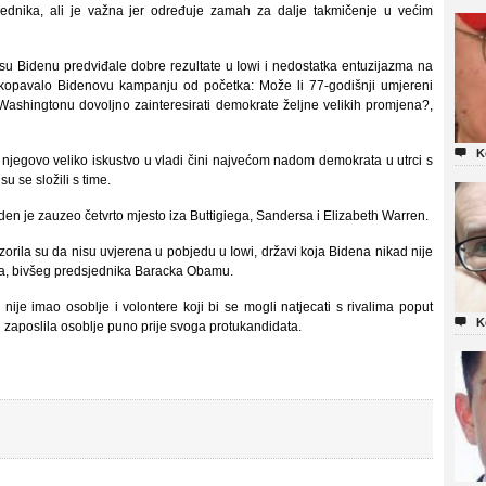
ednika, ali je važna jer određuje zamah za dalje takmičenje u većim
su Bidenu predviđale dobre rezultate u Iowi i nedostatka entuzijazma na
otkopavalo Bidenovu kampanju od početka: Može li 77-godišnji umjereni
u Washingtonu dovoljno zainteresirati demokrate željne velikih promjena?,

K
njegovo veliko iskustvo u vladi čini najvećom nadom demokrata u utrci s
 se složili s time.
den je zauzeo četvrto mjesto iza Buttigiega, Sandersa i Elizabeth Warren.
zorila su da nisu uvjerena u pobjedu u Iowi, državi koja Bidena nikad nije
elja, bivšeg predsjednika Baracka Obamu.
je imao osoblje i volontere koji bi se mogli natjecati s rivalima poput

K
 i zaposlila osoblje puno prije svoga protukandidata.