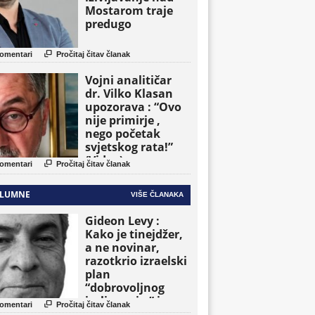
Mostarom traje
predugo

omentari
Pročitaj čitav članak
Vojni analitičar
dr. Vilko Klasan
upozorava : “Ovo
nije primirje ,
nego početak
svjetskog rata!”
(Video)

omentari
Pročitaj čitav članak
LUMNE
VIŠE ČLANAKA
Gideon Levy :
Kako je tinejdžer,
a ne novinar,
razotkrio izraelski
plan
“dobrovoljnog
iseljavanja ” iz

omentari
Pročitaj čitav članak
Gaze