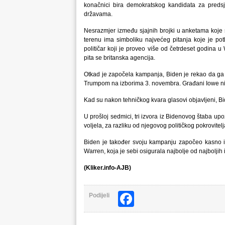
konačnici bira demokratskog kandidata za predsj
državama.
Nesrazmjer između sjajnih brojki u anketama koje 
terenu ima simboliku najvećeg pitanja koje je p
političar koji je proveo više od četrdeset godina 
pita se britanska agencija.
Otkad je započela kampanja, Biden je rekao da ga 
Trumpom na izborima 3. novembra. Građani Iowe nisu
Kad su nakon tehničkog kvara glasovi objavljeni, Bi
U prošloj sedmici, tri izvora iz Bidenovog štaba upo
voljela, za razliku od njegovog političkog pokrovit
Biden je također svoju kampanju započeo kasno i ni
Warren, koja je sebi osigurala najbolje od najboljih
(Kliker.info-AJB)
Facebook
Podijeli