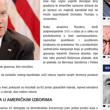
Iowi nije uspio uvjeriti dovoljan broj
građana te američke savezne države da
je upravo on najbolji kandidat koji se
može suprotstaviti Donaldu Trumpu u
novembru.

K
Kako analizira Reuters, bivši
potpredsjednik
SAD-a
ušao je u utrku na
predizborima u Iowi samopouzdano,
naoružan podrškom i pozitivnim
brojkama na anketama. No u posljednjim
sedmicama kampanje koja je prethodila
glasanju lokalnih članova stranke, nije

K
bilo lako pronaći Bidenove plakate, dok
je plakata za Bernieja Sandersa i Petea
sto glasova, bilo mnoštvo.
KO
 da pristaše nekog kandidata uoči izbora ispred svojih domova postave
Iowi, pokazali su rezultati sa 62 posto glasačkih mjesta, ispred senatora
 u utorak, dan nakon izbora.
A U AMERIČKIM IZBORIMA

K
mariva 42 delegata za demokratsku konvenciju (oko jedan posto) koja u