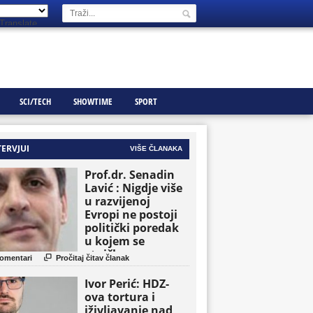
Translate
SCI/TECH
SHOWTIME
SPORT
TERVJUI
VIŠE ČLANAKA
Prof.dr. Senadin
Lavić : Nigdje više
u razvijenoj
Evropi ne postoji
politički poredak
u kojem se
etničke grupe

omentari
Pročitaj čitav članak
pojavljuju kao
osnovne političke
Ivor Perić: HDZ-
jedinice
ova tortura i
iživljavanje nad