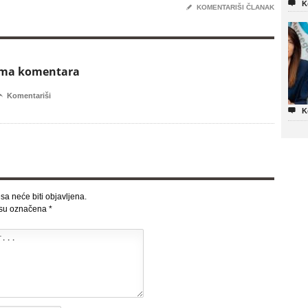

K
✎
KOMENTARIŠI ČLANAK
ema komentara

Komentariši

K
sa neće biti objavljena.
 su označena
*