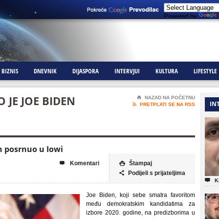
Powered by
BIZNIS
DNEVNIK
DIJASPORA
INTERVJUI
KULTURA
LIFESTYLE
 JE JOE BIDEN
⌂
NAZAD NA POČETNU
IN

PRETPLATI SE NA RSS
en posrnuo u Iowi
Komentari
Štampaj


Podijeli s prijateljima


K
Joe Biden, koji sebe smatra favoritom
među demokratskim kandidatima za
izbore 2020. godine, na predizborima u