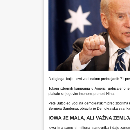
Buttigiega, koji u Iowi vodi nakon prebrojanih 71 po
Tokom izbornih kampanja u Americi uobičajeno je
plakate s njegovim imenom, prenosi Hina.
Pete Buttigieg vodi na demokratskim predizborima u 
Bernieja Sandersa, objavila je Demokratska stranka
IOWA JE MALA, ALI VAŽNA ZEMLJ
Iowa ima samo tri miliona stanovnika i daje zane