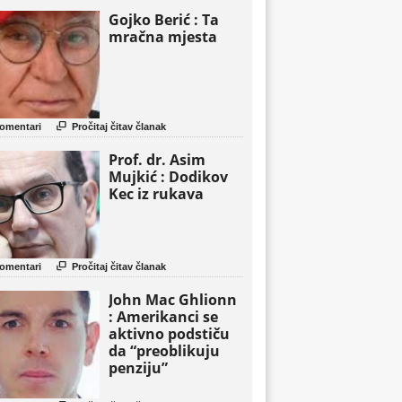
Gojko Berić : Ta
mračna mjesta

omentari
Pročitaj čitav članak
Prof. dr. Asim
Mujkić : Dodikov
Kec iz rukava

omentari
Pročitaj čitav članak
John Mac Ghlionn
: Amerikanci se
aktivno podstiču
da “preoblikuju
penziju”