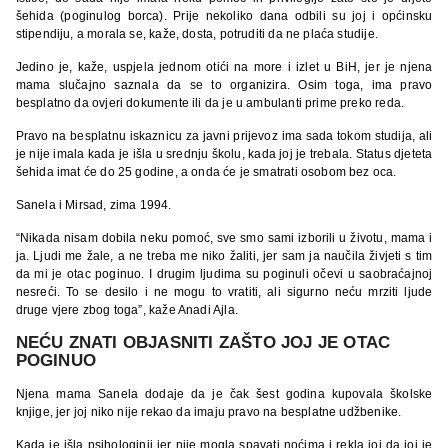
šehida (poginulog borca). Prije nekoliko dana odbili su joj i općinsku
stipendiju, a morala se, kaže, dosta, potruditi da ne plaća studije.
Jedino je, kaže, uspjela jednom otići na more i izlet u BiH, jer je njena
mama slučajno saznala da se to organizira. Osim toga, ima pravo
besplatno da ovjeri dokumente ili da je u ambulanti prime preko reda.
Pravo na besplatnu iskaznicu za javni prijevoz ima sada tokom studija, ali
je nije imala kada je išla u srednju školu, kada joj je trebala. Status djeteta
šehida imat će do 25 godine, a onda će je smatrati osobom bez oca.
Sanela i Mirsad, zima 1994.
“Nikada nisam dobila neku pomoć, sve smo sami izborili u životu, mama i
ja. Ljudi me žale, a ne treba me niko žaliti, jer sam ja naučila živjeti s tim
da mi je otac poginuo. I drugim ljudima su poginuli očevi u saobraćajnoj
nesreći. To se desilo i ne mogu to vratiti, ali sigurno neću mrziti ljude
druge vjere zbog toga”, kaže Anadi Ajla.
NEĆU ZNATI OBJASNITI ZAŠTO JOJ JE OTAC
POGINUO
Njena mama Sanela dodaje da je čak šest godina kupovala školske
knjige, jer joj niko nije rekao da imaju pravo na besplatne udžbenike.
Kada je išla psihologinji jer nije mogla spavati noćima i rekla joj da joj je