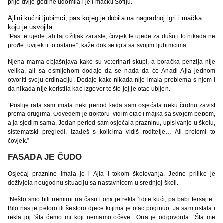
prije dvije godine udomila i je i mačku Sofiju.
Ajlini kućni ljubimci, pas kojeg je dobila na nagradnoj igri i mačka
koju je usvojila
“Pas te ujede, ali taj ožiljak zaraste, čovjek te ujede za dušu i to nikada ne
prođe, uvijek ti to ostane”, kaže dok se igra sa svojim ljubimcima.
Njena mama objašnjava kako su veterinari skupi, a boračka penzija nije
velika, ali sa osmijehom dodaje da se nada da će Anadi Ajla jednom
otvoriti svoju ordinaciju. Dodaje kako nikada nije imala problema s njom i
da nikada nije koristila kao izgovor to što joj je otac ubijen.
“Poslije rata sam imala neki period kada sam osjećala neku čudnu zavist
prema drugima. Odvedem je doktoru, vidim otac i majka sa svojom bebom,
a ja sjedim sama. Jedan period sam osjećala prazninu, upisivanje u školu,
sistematski pregledi, izađeš s kolicima vidiš roditelje… Ali prelomi to
čovjek.”
FASADA JE ČUDO
Osjećaj praznine imala je i Ajla i tokom školovanja. Jedne prilike je
doživjela neugodnu situaciju sa nastavnicom u srednjoj školi.
“Nešto smo bili nemirni na času i ona je rekla ‘idite kući, pa babi tersajte’.
Bilo nas je petoro ili šestoro djece kojima je otac poginuo. Ja sam ustala i
rekla joj ‘šta ćemo mi koji nemamo očeve’. Ona je odgovorila: ‘Šta me