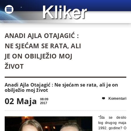
ANADI AJLA OTAJAGIĆ :
NE SJEĆAM SE RATA, ALI
JE ON OBILJEŽIO MOJ
ŽIVOT
Anadi Ajla Otajagić : Ne sjećam se rata, ali je on
obilježio moj život
02 Maja
Komentari

08:09
2017
“Šta se desilo
tog drugog maja
1992. godine? O