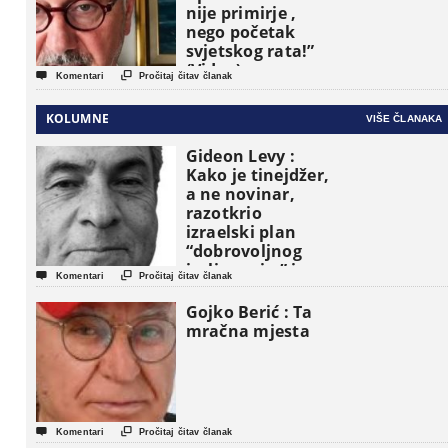
nije primirje ,
nego početak
svjetskog rata!”
(Video)


Komentari
Pročitaj čitav članak
KOLUMNE
VIŠE ČLANAKA
Gideon Levy :
Kako je tinejdžer,
a ne novinar,
razotkrio
izraelski plan
“dobrovoljnog
iseljavanja ” iz


Komentari
Pročitaj čitav članak
Gaze
Gojko Berić : Ta
mračna mjesta


Komentari
Pročitaj čitav članak