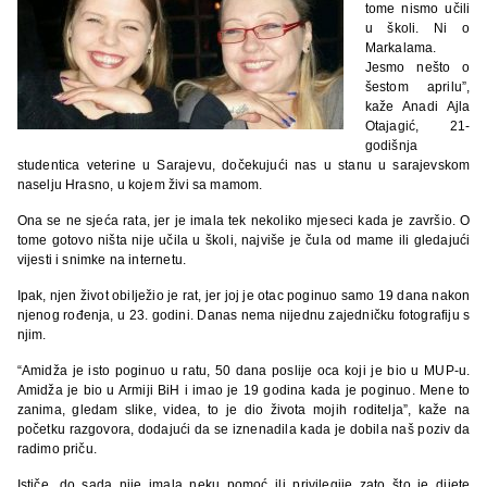
tome nismo učili
u školi. Ni o
Markalama.
Jesmo nešto o
šestom aprilu”,
kaže Anadi Ajla
Otajagić, 21-
godišnja
studentica veterine u Sarajevu, dočekujući nas u stanu u sarajevskom
naselju Hrasno, u kojem živi sa mamom.
Ona se ne sjeća rata, jer je imala tek nekoliko mjeseci kada je završio. O
tome gotovo ništa nije učila u školi, najviše je čula od mame ili gledajući
vijesti i snimke na internetu.
Ipak, njen život obilježio je rat, jer joj je otac poginuo samo 19 dana nakon
njenog rođenja, u 23. godini. Danas nema nijednu zajedničku fotografiju s
njim.
“Amidža je isto poginuo u ratu, 50 dana poslije oca koji je bio u MUP-u.
Amidža je bio u Armiji BiH i imao je 19 godina kada je poginuo. Mene to
zanima, gledam slike, videa, to je dio života mojih roditelja”, kaže na
početku razgovora, dodajući da se iznenadila kada je dobila naš poziv da
radimo priču.
Ističe, do sada nije imala neku pomoć ili privilegije zato što je dijete