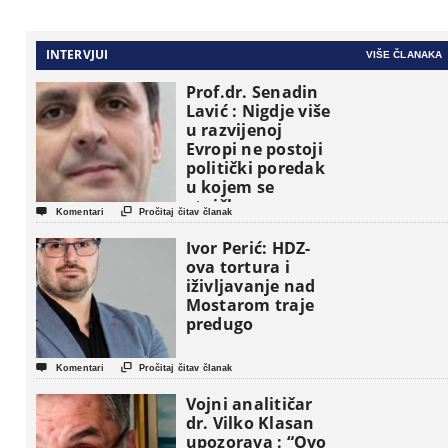
INTERVJUI
VIŠE ČLANAKA
Prof.dr. Senadin
Lavić : Nigdje više
u razvijenoj
Evropi ne postoji
politički poredak
u kojem se
etničke grupe


Komentari
Pročitaj čitav članak
pojavljuju kao
osnovne
Ivor Perić: HDZ-
političke jedinice
ova tortura i
iživljavanje nad
Mostarom traje
predugo


Komentari
Pročitaj čitav članak
Vojni analitičar
dr. Vilko Klasan
upozorava : “Ovo