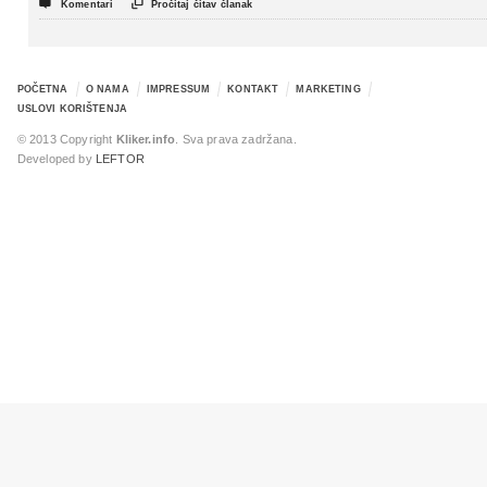


Komentari
Pročitaj čitav članak
POČETNA
O NAMA
IMPRESSUM
KONTAKT
MARKETING
USLOVI KORIŠTENJA
© 2013 Copyright
Kliker.info
. Sva prava zadržana.
Developed by
LEFTOR