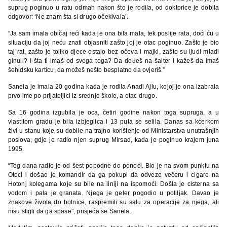
suprug poginuo u ratu odmah nakon što je rodila, od doktorice je dobila
odgovor: ‘Ne znam šta si drugo očekivala’.
“Ja sam imala običaj reći kada je ona bila mala, tek poslije rata, doći ću u
situaciju da joj neću znati objasniti zašto joj je otac poginuo. Zašto je bio
taj rat, zašto je toliko djece ostalo bez očeva i majki, zašto su ljudi mladi
ginuli? I šta ti imaš od svega toga? Da dođeš na šalter i kažeš da imaš
šehidsku karticu, da možeš nešto besplatno da ovjeriš.”
Sanela je imala 20 godina kada je rodila Anadi Ajlu, kojoj je ona izabrala
prvo ime po prijateljici iz srednje škole, a otac drugo.
Sa 16 godina izgubila je oca, četiri godine nakon toga supruga, a u
vlastitom gradu je bila izbjeglica i 13 puta se selila. Danas sa kćerkom
živi u stanu koje su dobile na trajno korištenje od Ministarstva unutrašnjih
poslova, gdje je radio njen suprug Mirsad, kada je poginuo krajem juna
1995.
“Tog dana radio je od šest popodne do ponoći. Bio je na svom punktu na
Otoci i došao je komandir da ga pokupi da odveze večeru i cigare na
Hotonj kolegama koje su bile na liniji na ispomoći. Došla je cisterna sa
vodom i pala je granata. Njega je geler pogodio u potiljak. Davao je
znakove života do bolnice, raspremili su salu za operacije za njega, ali
nisu stigli da ga spase”, prisjeća se Sanela.