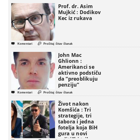
Prof. dr. Asim
Mujkić : Dodikov
Kec iz rukava


Komentari
Pročitaj čitav članak
John Mac
Ghlionn :
Amerikanci se
aktivno podstiču
da “preoblikuju
penziju”


Komentari
Pročitaj čitav članak
Život nakon
Komšića : Tri
strategije, tri
tabora i jedna
fotelja koja BiH
gura u novi
politički triler