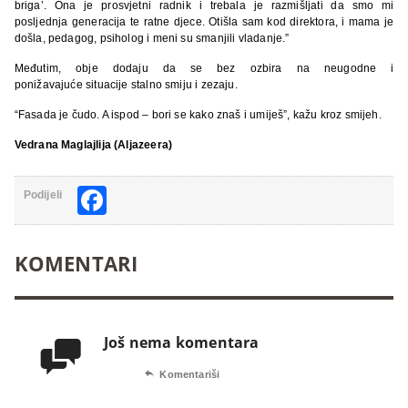
briga’. Ona je prosvjetni radnik i trebala je razmišljati da smo mi
posljednja generacija te ratne djece. Otišla sam kod direktora, i mama je
došla, pedagog, psiholog i meni su smanjili vladanje.”
Međutim, obje dodaju da se bez ozbira na neugodne i
ponižavajuće situacije stalno smiju i zezaju.
“Fasada je čudo. A ispod – bori se kako znaš i umiješ”, kažu kroz smijeh.
Vedrana Maglajlija (Aljazeera)
Facebook
Podijeli
KOMENTARI
Još nema komentara


Komentariši