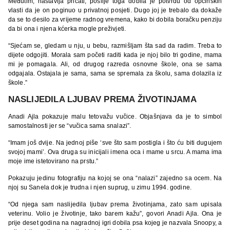
Međutim, nastavlja pričati, poslije toga dobila je potvrdu od općinskih
vlasti da je on poginuo u privatnoj posjeti. Dugo joj je trebalo da dokaže
da se to desilo za vrijeme radnog vremena, kako bi dobila boračku penziju
da bi ona i njena kćerka mogle preživjeti.
“Sjećam se, gledam u nju, u bebu, razmišljam šta sad da radim. Treba to
dijete odgojiti. Morala sam početi raditi kada je njoj bilo tri godine, mama
mi je pomagala. Ali, od drugog razreda osnovne škole, ona se sama
odgajala. Ostajala je sama, sama se spremala za školu, sama dolazila iz
škole.”
NASLIJEDILA LJUBAV PREMA ŽIVOTINJAMA
Anadi Ajla pokazuje malu tetovažu vučice. Objašnjava da je to simbol
samostalnosti jer se “vučica sama snalazi”.
“Imam još dvije. Na jednoj piše ‘sve što sam postigla i što ću biti dugujem
svojoj mami’. Ova druga su inicijali imena oca i mame u srcu. A mama ima
moje ime istetovirano na prstu.”
Pokazuju jedinu fotografiju na kojoj se ona “nalazi” zajedno sa ocem. Na
njoj su Sanela dok je trudna i njen suprug, u zimu 1994. godine.
“Od njega sam naslijedila ljubav prema životinjama, zato sam upisala
veterinu. Volio je životinje, tako barem kažu”, govori Anadi Ajla. Ona je
prije deset godina na nagradnoj igri dobila psa kojeg je nazvala Snoopy, a