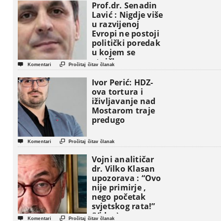
Prof.dr. Senadin
Lavić : Nigdje više
u razvijenoj
Evropi ne postoji
politički poredak
u kojem se
etničke grupe


Komentari
Pročitaj čitav članak
pojavljuju kao
osnovne
Ivor Perić: HDZ-
političke jedinice
ova tortura i
iživljavanje nad
Mostarom traje
predugo


Komentari
Pročitaj čitav članak
Vojni analitičar
dr. Vilko Klasan
upozorava : “Ovo
nije primirje ,
nego početak
svjetskog rata!”
(Video)


Komentari
Pročitaj čitav članak