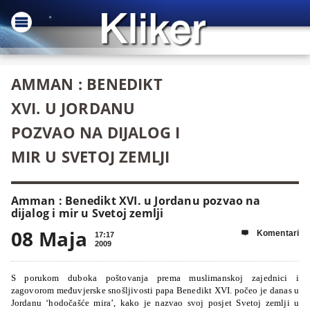
AMMAN : BENEDIKT
XVI. U JORDANU
POZVAO NA DIJALOG I
MIR U SVETOJ ZEMLJI
Amman : Benedikt XVI. u Jordanu pozvao na
dijalog i mir u Svetoj zemlji
08 Maja
Komentari

17:17
2009
S porukom duboka poštovanja prema muslimanskoj zajednici i
zagovorom međuvjerske snošljivosti papa Benedikt XVI. počeo je danas u
Jordanu ‘hodočašće mira’, kako je nazvao svoj posjet Svetoj zemlji u