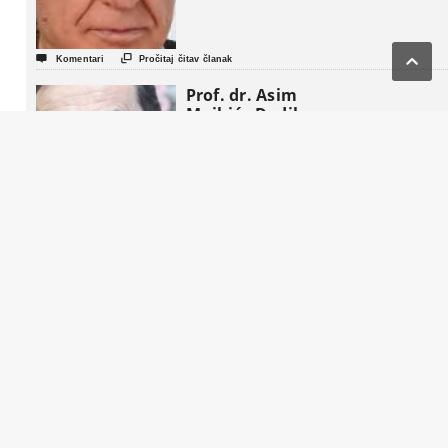



Komentari
Pročitaj čitav članak
Prof. dr. Asim
Mujkić : Dodikov
Kec iz rukava


Komentari
Pročitaj čitav članak
John Mac
Ghlionn :
Amerikanci se
aktivno podstiču
da “preoblikuju
penziju”


Komentari
Pročitaj čitav članak