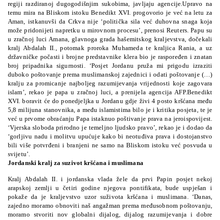
regiji razdiranoj dugogodišnjim sukobima, javljaju agencije.Upravo na
temu mira na Bliskom istoku Benedikt XVI. progovorio je već na letu za
Aman, istkanuvši da Crkva nije ‘politička sila već duhovna snaga koja
može pridonijeti napretku u mirovnom procesu’, prenosi Reuters. Papu su
u zračnoj luci Amana, glavnoga grada hašemitskog kraljevstva, dočekali
kralj Abdalah II., potomak proroka Muhameda te kraljica Rania, a uz
državničke počasti i brojne predstavnike klera bio je raspoređen i znatan
broj pripadnika sigurnosti. ‘Posjet Jordanu pruža mi prigodu izraziti
duboko poštovanje prema muslimanskoj zajednici i odati poštovanje (…)
kralju za promicanje najboljeg razumijevanja vrijednosti koje zagovara
islam’, rekao je papa u zračnoj luci, a prenijela agencija AFP.Benedikt
XVI. boravit će do ponedjeljka u Jordanu gdje živi 4 posto kršćana među
5,8 milijuna stanovnika, a među islamistima bilo je i kritika posjeta, te je
već u prvome obraćanju Papa istaknuo poštivanje prava na jeroispovijest.
‘Vjerska sloboda prirodno je temeljno ljudsko pravo’, rekao je i dodao da
‘gorljivu nadu i molitvu upućuje kako bi neotuđiva prava i dostojanstvo
bili više potvrđeni i branjeni ne samo na Bliskom istoku već posvuda u
svijetu’.
Jordanski kralj za suzivot kršćana i muslimana
Kralj Abdalah II. i jordanska vlada žele da prvi Papin posjet nekoj
arapskoj zemlji u četiri godine njegova pontifikata, bude uspješan i
pokaže da je kraljevstvo uzor suživota kršćana i muslimana. ‘Danas,
zajedno moramo obnoviti naš angažman prema međusobnom poštovanju,
moramo stvoriti nov globalni dijalog, dijalog razumijevanja i dobre