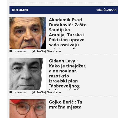
KOLUMNE
VIŠE ČLANAKA
Akademik Esad
Duraković : Zašto
Saudijska
Arabija, Turska i
Pakistan upravo
sada osnivaju
vojni savez?


Komentari
Pročitaj čitav članak
Gideon Levy :
Kako je tinejdžer,
a ne novinar,
razotkrio
izraelski plan
“dobrovoljnog
iseljavanja ” iz


Komentari
Pročitaj čitav članak
Gaze
Gojko Berić : Ta
mračna mjesta