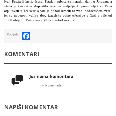
Ivan Krstitelj krstio Isusa. Petak i subota su neradni dani u Jordanu, a
vlada je kršćanima dopustila neradnu nedjelju. U ponedjeljak će Papa
otputovati u Tel Aviv, a sam je pohod Izraelu nazvao ‘hodočašćem mira’,
jer su napetosti velike zbog izraelske vojne ofenzive u Gazi s više od
1.300 ubijenih Palestinaca. (Kliker.info-Dnevnik)
Facebook
Podijeli
KOMENTARI
Još nema komentara


Komentariši
NAPIŠI KOMENTAR