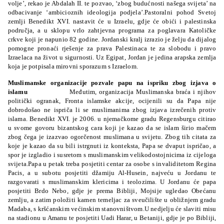
volje’, rekao je Abdalah II. te pozvao, ‘zbog budućnosti našega svijeta’ na
odbacivanje ‘ambicioznih ideologija podjela’.Pastoralni pohod Svetoj
zemlji Benedikt XVI. nastavit će u Izraelu, gdje će obići i palestinska
područja, a u sklopu vrlo zahtjevna programa za poglavara Katoličke
crkve koji je napunio 82 godine. Jordanski kralj izrazio je želju da dijalog
pomogne pronaći rješenje za prava Palestinaca te za slobodu i pravo
Izraelaca na život u sigurnosti. Uz Egipat, Jordan je jedina arapska zemlja
koja je potpisala mirovni sporazum s Izraelom.
Muslimanske organizacije pozvale papu na ispriku zbog izjava o
islamu
Međutim, organizacija Muslimanska braća i njihov
politički ogranak, Fronta islamske akcije, ocijenili su da Papa nije
dobrodošao ne ispriča li se muslimanima zbog izjava izrečenih protiv
islama. Benedikt XVI. je 2006. u njemačkome gradu Regensburgu citirao
u svome govoru bizantskog cara koji je kazao da se islam širio mačem
zbog čega je izazvao ogorčenost muslimana u svijetu. Zbog tih citata za
koje je kazao da su bili istrgnuti iz konteksta, Papa se dvaput ispričao, a
spor je izgladio i susretom s muslimanskim velikodostojnicima iz cijeloga
svijeta.Papa u petak treba posjetiti centar za osobe s invaliditetom Regina
Pacis, a u subotu posjetiti džamiju Al-Husein, najveću u Jordanu te
razgovarati s muslimanskim klericima i teolozima. U Jordanu će papa
posjetiti Brdo Nebo, gdje je prema Bibliji, Mojsije ugledao Obećanu
zemlju, a zatim položiti kamen temeljac za sveučilište u obližnjem gradu
Madaba, s kršćanskim većinskim stanovništvom.U nedjelju će slaviti misu
na stadionu u Amanu te posjetiti Uadi Harar, u Betaniji, gdje je po Bibliji,