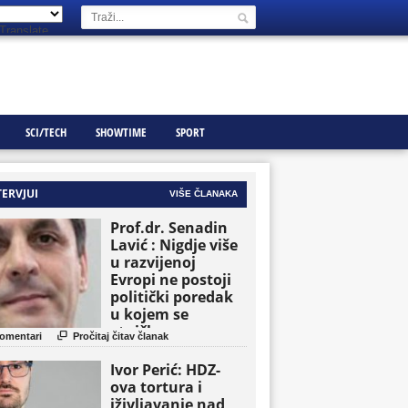
Translate
SCI/TECH
SHOWTIME
SPORT
TERVJUI
VIŠE ČLANAKA
Prof.dr. Senadin
Lavić : Nigdje više
u razvijenoj
Evropi ne postoji
politički poredak
u kojem se
etničke grupe

omentari
Pročitaj čitav članak
pojavljuju kao
osnovne političke
Ivor Perić: HDZ-
jedinice
ova tortura i
iživljavanje nad