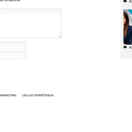
 su označena
*

K

K
MARKETING
USLOVI KORIŠTENJA