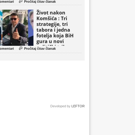

omentari
Pročitaj čitav članak
Život nakon
Komšića : Tri
strategije, tri
tabora i jedna
fotelja koja BiH
gura u novi
politički triler

omentari
Pročitaj čitav članak
Developed by
LEFTOR