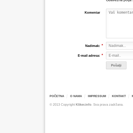
Obavezna polja
Komentar
*
Nadimak:
*
E-mail adresa:
POČETNA
O NAMA
IMPRESSUM
KONTAKT
© 2013 Copyright
Kliker.info
. Sva prava zadržana.