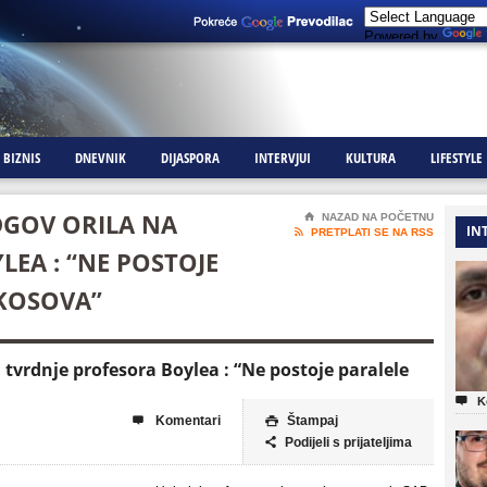
Powered by
BIZNIS
DNEVNIK
DIJASPORA
INTERVJUI
KULTURA
LIFESTYLE
GOV ORILA NA
⌂
NAZAD NA POČETNU
IN

PRETPLATI SE NA RSS
EA : “NE POSTOJE
 KOSOVA”
vrdnje profesora Boylea : “Ne postoje paralele

K
Komentari
Štampaj


Podijeli s prijateljima
