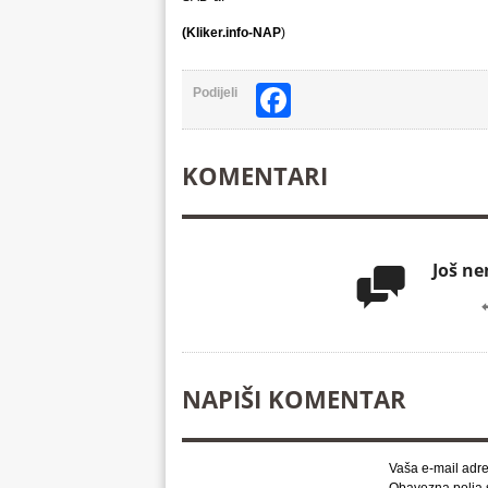
(Kliker.info-NAP
)
Facebook
Podijeli
KOMENTARI
Još n

NAPIŠI KOMENTAR
Vaša e-mail adre