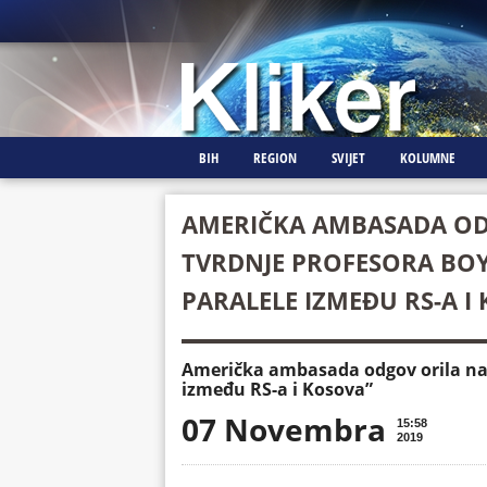
BIH
REGION
SVIJET
KOLUMNE
AMERIČKA AMBASADA OD
TVRDNJE PROFESORA BOYL
PARALELE IZMEĐU RS-A I
Američka ambasada odgov orila na t
između RS-a i Kosova”
07 Novembra
15:58
2019