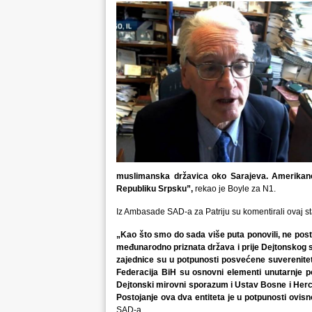
muslimanska državica oko Sarajeva. Amerikanc
Republiku Srpsku”,
rekao je Boyle za N1.
Iz Ambasade SAD-a za Patriju su komentirali ovaj st
„Kao što smo do sada više puta ponovili, ne post
međunarodno priznata država i prije Dejtonskog
zajednice su u potpunosti posvećene suverenitetu
Federacija BiH su osnovni elementi unutarnje po
Dejtonski mirovni sporazum i Ustav Bosne i Herce
Postojanje ova dva entiteta je u potpunosti ovisn
SAD-a.