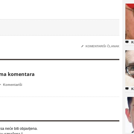

K
✎
KOMENTARIŠI ČLANAK
ema komentara

Komentariši

K
sa neće biti objavljena.