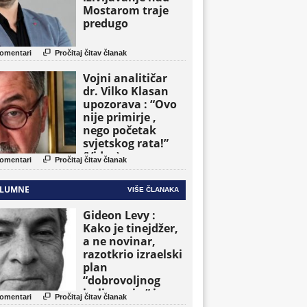
Mostarom traje
predugo

omentari
Pročitaj čitav članak
Vojni analitičar
dr. Vilko Klasan
upozorava : “Ovo
nije primirje ,
nego početak
svjetskog rata!”
(Video)

omentari
Pročitaj čitav članak
LUMNE
VIŠE ČLANAKA
Gideon Levy :
Kako je tinejdžer,
a ne novinar,
razotkrio izraelski
plan
“dobrovoljnog
iseljavanja ” iz

omentari
Pročitaj čitav članak
Gaze