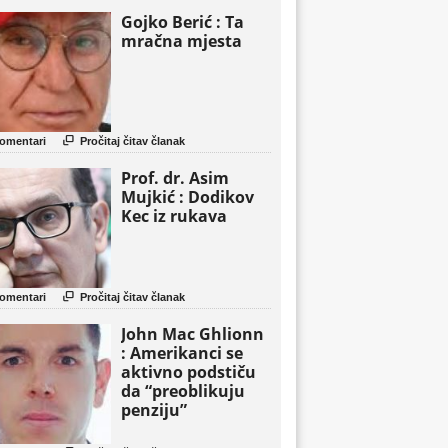
Gojko Berić : Ta
mračna mjesta

omentari
Pročitaj čitav članak
Prof. dr. Asim
Mujkić : Dodikov
Kec iz rukava

omentari
Pročitaj čitav članak
John Mac Ghlionn
: Amerikanci se
aktivno podstiču
da “preoblikuju
penziju”