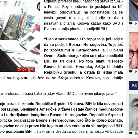
Ugledni profesor međunarodnog prava iz SAD-
a Francis Boyle nedavno je gostujući na N1
televiziji odgovarajući na konstataciju da se
često govori o razmjeni teritorije u okviru
rješavanja pitanja Kosova kazao kako SAD i

K
Evropska unija planiraju podijeliti BiH.
“Plan Amerikanaca i Evropljana je još uvijek
da se podijeli Bosna i Hercegovina. To je još
po sporazumu iz Karađorđeva, a i u planu
Oven – Stoltenberg, kojim se trebalo podijeliti
BiH na tri dijela. Po tom planu ‘Herceg-
Bosnu’ bi dobila Hrvatska, Srbija bi dobila

K
Republiku Srpsku, a ostala bi jedna mala
i i sada govore da žele da se Srbija odrekne Kosova, a da dobije
KO
av profesora ističući kako je „stav Vlade SAD-a po ovom pitanju jasan“.
oje paralele između Republike Srpske i Kosova. BiH je bila suverena i
 sporazuma. Sjedinjene Američke Države i ostale članice međunarodne
 i teritorijalnom integritetu Bosne i Hercegovine. Republika Srpska i
litičke organizacije Bosne i Hercegovine. Kao što je dobro poznato,
govine ne daju pravo bilo kojem od dva entiteta da se otcijepi od BiH.
o o postojanju BiH“,
istakli su iz Uredu za odnose s javnošću Ambasade

K