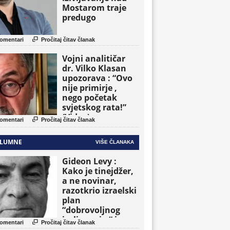
Mostarom traje
predugo

omentari
Pročitaj čitav članak
Vojni analitičar
dr. Vilko Klasan
upozorava : “Ovo
nije primirje ,
nego početak
svjetskog rata!”
(Video)

omentari
Pročitaj čitav članak
LUMNE
VIŠE ČLANAKA
Gideon Levy :
Kako je tinejdžer,
a ne novinar,
razotkrio izraelski
plan
“dobrovoljnog
iseljavanja ” iz

omentari
Pročitaj čitav članak
Gaze