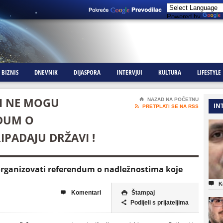
Powered by
BIZNIS
DNEVNIK
DIJASPORA
INTERVJUI
KULTURA
LIFESTYLE
TI NE MOGU
⌂
NAZAD NA POČETNU
IN

PRETPLATI SE NA RSS
DUM O
PADAJU DRŽAVI !
organizovati referendum o nadležnostima koje

K
Komentari
Štampaj


Podijeli s prijateljima
