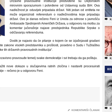
Državne pravosudne institucije predviđene su Dejtonskim
mirovnim sporazumom i potvrđene od Ustavnog suda BiH. Ova
nadležnost je oduvijek pripadala državi. Niti jedan od entiteta ne
može organizirati referendum o nadležnostima koje pripadaju
državi. Ovo je danas rečeno Feni iz Ureda za odnose s javnošću

K
Ambasade Sjedinjenih Američkih Država, u odgovoru na molbu za
komentar jučerašnje najave predsjednika Republike Srpske o
održavanju referenduma.
Dodik je najavio da će pitanje o kojem će se izjašnjavati građani
te zakone visokih predstavnika u prošlosti, posebno o Sudu i Tužilaštvu
ke tih državnih pravosudnih institucija“.
avisno pravosuđe temelj svake demokratije i svi trebaju da ga poštuju.

K
žiti nove dokaze u slučajevima ratnih zločina i nastaviti procesuirati
KO
je – rečeno je u odgovoru Feni.

K
✎
KOMENTARIŠI ČLANAK