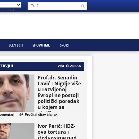
Translate
SCI/TECH
SHOWTIME
SPORT
TERVJUI
VIŠE ČLANAKA
Prof.dr. Senadin
Lavić : Nigdje više
u razvijenoj
Evropi ne postoji
politički poredak
u kojem se
etničke grupe

omentari
Pročitaj čitav članak
pojavljuju kao
osnovne političke
Ivor Perić: HDZ-
jedinice
ova tortura i
iživljavanje nad