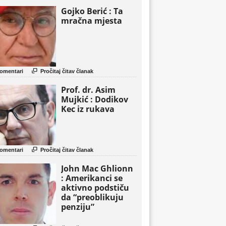
Gojko Berić : Ta
mračna mjesta

omentari
Pročitaj čitav članak
Prof. dr. Asim
Mujkić : Dodikov
Kec iz rukava

omentari
Pročitaj čitav članak
John Mac Ghlionn
: Amerikanci se
aktivno podstiču
da “preoblikuju
penziju”