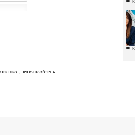

K

K
MARKETING
USLOVI KORIŠTENJA