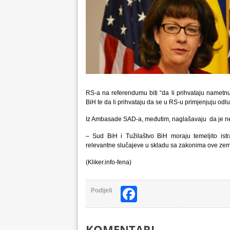
RS-a na referendumu biti “da li prihvataju nametnu
BiH te da li prihvataju da se u RS-u primjenjuju odlu
Iz Ambasade SAD-a, međutim, naglašavaju da je nez
– Sud BiH i Tužilaštvo BiH moraju temeljito istra
relevantne slučajeve u skladu sa zakonima ove zeml
(Kliker.info-fena)
Facebook
Podijeli
KOMENTARI