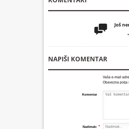
Još n

NAPIŠI KOMENTAR
Vaša e-mail adre
Obavezna polja
Komentar
*
Nadimak: