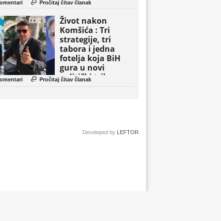

omentari
Pročitaj čitav članak
Život nakon
Komšića : Tri
strategije, tri
tabora i jedna
fotelja koja BiH
gura u novi
politički triler

omentari
Pročitaj čitav članak
Developed by
LEFTOR