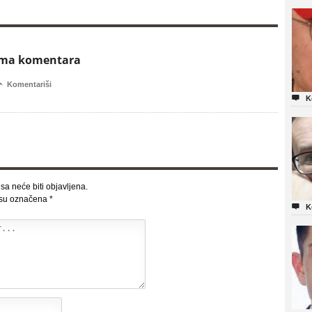
ema komentara

Komentariši

K
sa neće biti objavljena.
 su označena
*

K