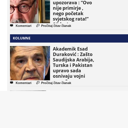
upozorava : “Ovo
nije primirje ,
nego početak
svjetskog rata!”
(Video)


Komentari
Pročitaj čitav članak
KOLUMNE
Akademik Esad
Duraković : Zašto
Saudijska Arabija,
Turska i Pakistan
upravo sada
osnivaju vojni
savez?


Komentari
Pročitaj čitav članak
Gideon Levy :
Kako je tinejdžer,
a ne novinar,
razotkrio izraelski
plan
“dobrovoljnog
iseljavanja ” iz


Komentari
Pročitaj čitav članak