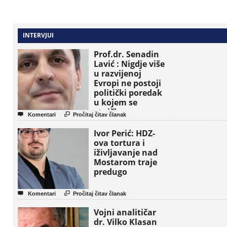
INTERVJUI
Prof.dr. Senadin
Lavić : Nigdje više
u razvijenoj
Evropi ne postoji
politički poredak
u kojem se
etničke grupe


Komentari
Pročitaj čitav članak
pojavljuju kao
osnovne političke
Ivor Perić: HDZ-
jedinice
ova tortura i
iživljavanje nad
Mostarom traje
predugo


Komentari
Pročitaj čitav članak
Vojni analitičar
dr. Vilko Klasan