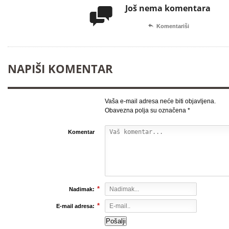
Još nema komentara


Komentariši
NAPIŠI KOMENTAR
Vaša e-mail adresa neće biti objavljena.
Obavezna polja su označena
*
Komentar
*
Nadimak:
*
E-mail adresa: