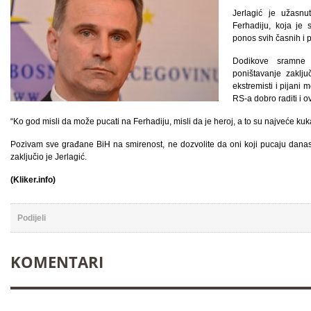
Jerlagić je užasn
Ferhadiju, koja je 
ponos svih časnih i 
Dodikove sramne 
poništavanje zaklju
ekstremisti i pijani 
RS-a dobro raditi i 
“Ko god misli da može pucati na Ferhadiju, misli da je heroj, a to su najveće kuk
Pozivam sve građane BiH na smirenost, ne dozvolite da oni koji pucaju danas 
zaključio je Jerlagić.
(Kliker.info)
Podijeli
KOMENTARI