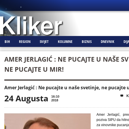
BIH
REGION
SVIJET
KOLUMNE
BIZNIS
DNEVNIK
DIJ
AMER JERLAGIĆ : NE PUCAJTE U NAŠE SV
NE PUCAJTE U MIR!
Amer Jerlagić : Ne pucajte u naše svetinje, ne pucajte 
24 Augusta
K

16:10
2018
Amer Jerlagić, pr
poziva SIPU da hitno
za vinovnike pucanja