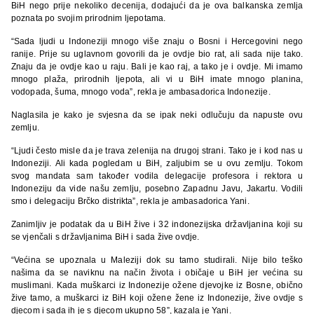
BiH nego prije nekoliko decenija, dodajući da je ova balkanska zemlja
poznata po svojim prirodnim ljepotama.
“Sada ljudi u Indoneziji mnogo više znaju o Bosni i Hercegovini nego
ranije. Prije su uglavnom govorili da je ovdje bio rat, ali sada nije tako.
Znaju da je ovdje kao u raju. Bali je kao raj, a tako je i ovdje. Mi imamo
mnogo plaža, prirodnih ljepota, ali vi u BiH imate mnogo planina,
vodopada, šuma, mnogo voda”, rekla je ambasadorica Indonezije.
Naglasila je kako je svjesna da se ipak neki odlučuju da napuste ovu
zemlju.
“Ljudi često misle da je trava zelenija na drugoj strani. Tako je i kod nas u
Indoneziji. Ali kada pogledam u BiH, zaljubim se u ovu zemlju. Tokom
svog mandata sam također vodila delegacije profesora i rektora u
Indoneziju da vide našu zemlju, posebno Zapadnu Javu, Jakartu. Vodili
smo i delegaciju Brčko distrikta”, rekla je ambasadorica Yani.
Zanimljiv je podatak da u BiH žive i 32 indonezijska državljanina koji su
se vjenčali s državljanima BiH i sada žive ovdje.
“Većina se upoznala u Maleziji dok su tamo studirali. Nije bilo teško
našima da se naviknu na način života i običaje u BiH jer većina su
muslimani. Kada muškarci iz Indonezije ožene djevojke iz Bosne, obično
žive tamo, a muškarci iz BiH koji ožene žene iz Indonezije, žive ovdje s
djecom i sada ih je s djecom ukupno 58”, kazala je Yani.