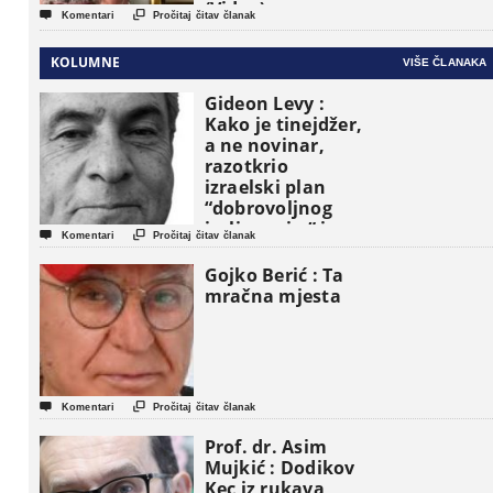
(Video)


Komentari
Pročitaj čitav članak
KOLUMNE
VIŠE ČLANAKA
Gideon Levy :
Kako je tinejdžer,
a ne novinar,
razotkrio
izraelski plan
“dobrovoljnog
iseljavanja ” iz


Komentari
Pročitaj čitav članak
Gaze
Gojko Berić : Ta
mračna mjesta


Komentari
Pročitaj čitav članak
Prof. dr. Asim
Mujkić : Dodikov
Kec iz rukava