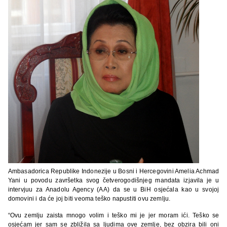
Ambasadorica Republike Indonezije u Bosni i Hercegovini Amelia Achmad
Yani u povodu završetka svog četverogodišnjeg mandata izjavila je u
intervjuu za Anadolu Agency (AA) da se u BiH osjećala kao u svojoj
domovini i da će joj biti veoma teško napustiti ovu zemlju.
“Ovu zemlju zaista mnogo volim i teško mi je jer moram ići. Teško se
osjećam jer sam se zbližila sa ljudima ove zemlje, bez obzira bili oni