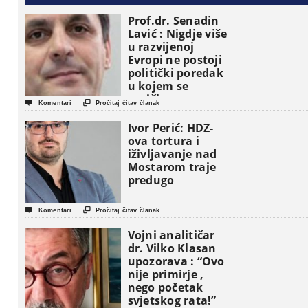
Prof.dr. Senadin
Lavić : Nigdje više
u razvijenoj
Evropi ne postoji
politički poredak
u kojem se
etničke grupe


Komentari
Pročitaj čitav članak
pojavljuju kao
osnovne
Ivor Perić: HDZ-
političke jedinice
ova tortura i
iživljavanje nad
Mostarom traje
predugo


Komentari
Pročitaj čitav članak
Vojni analitičar
dr. Vilko Klasan
upozorava : “Ovo
nije primirje ,
nego početak
svjetskog rata!”