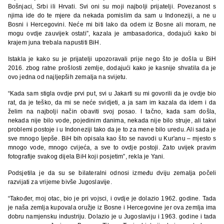
Bošnjaci, Srbi ili Hrvati. Svi oni su moji najbolji prijatelji. Povezanost s
njima ide do te mjere da nekada pomislim da sam u Indoneziji, a ne u
Bosni i Hercegovini. Neće mi biti lako da odem iz Bosne ali moram, ne
mogu ovdje zauvijek ostati”, kazala je ambasadorica, dodajući kako bi
krajem juna trebala napustiti BiH.
Istakla je kako su je prijatelji upozoravali prije nego što je došla u BiH
2016. zbog ratne prošlosti zemlje, dodajući kako je kasnije shvatila da je
ovo jedna od najljepših zemalja na svijetu.
“Kada sam stigla ovdje prvi put, svi u Jakarti su mi govorili da je ovdje bio
rat, da je teško, da mi se neće svidjeti, a ja sam im kazala da idem i da
želim na najbolji način obaviti svoj posao. I tačno, kada sam došla,
nekada nije bilo vode, pojedinim danima, nekada nije bilo struje, ali takvi
problemi postoje i u Indoneziji tako da je to za mene bilo uredu. Ali sada je
sve mnogo ljepše. BiH bih opisala kao što se navodi u Kur'anu – mjesto s
mnogo vode, mnogo cvijeća, a sve to ovdje postoji. Zato uvijek pravim
fotografije svakog dijela BiH koji posjetim”, rekla je Yani.
Podsjetila je da su se bilateralni odnosi između dviju zemalja počeli
razvijati za vrijeme bivše Jugoslavije.
“Također, moj otac, bio je pri vojsci, i ovdje je dolazio 1962. godine. Tada
je naša zemlja kupovala oružje iz Bosne i Hercegovine jer ova zemlja ima
dobru namjensku industriju. Dolazio je u Jugoslaviju i 1963. godine i tada