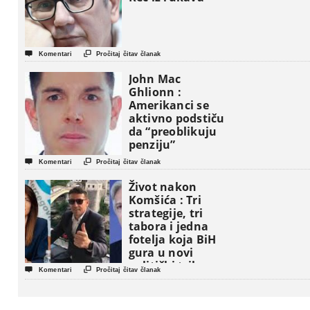


Komentari
Pročitaj čitav članak
John Mac
Ghlionn :
Amerikanci se
aktivno podstiču
da “preoblikuju
penziju”


Komentari
Pročitaj čitav članak
Život nakon
Komšića : Tri
strategije, tri
tabora i jedna
fotelja koja BiH
gura u novi
politički triler


Komentari
Pročitaj čitav članak