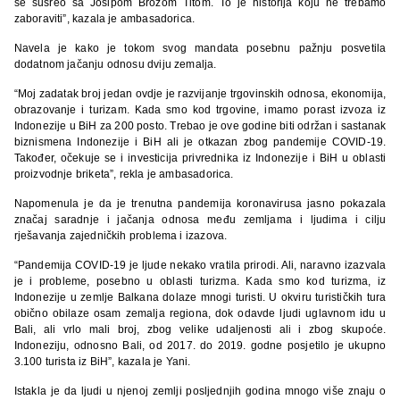
se susreo sa Josipom Brozom Titom. To je historija koju ne trebamo
zaboraviti”, kazala je ambasadorica.
Navela je kako je tokom svog mandata posebnu pažnju posvetila
dodatnom jačanju odnosu dviju zemalja.
“Moj zadatak broj jedan ovdje je razvijanje trgovinskih odnosa, ekonomija,
obrazovanje i turizam. Kada smo kod trgovine, imamo porast izvoza iz
Indonezije u BiH za 200 posto. Trebao je ove godine biti održan i sastanak
biznismena Indonezije i BiH ali je otkazan zbog pandemije COVID-19.
Također, očekuje se i investicija privrednika iz Indonezije i BiH u oblasti
proizvodnje briketa”, rekla je ambasadorica.
Napomenula je da je trenutna pandemija koronavirusa jasno pokazala
značaj saradnje i jačanja odnosa među zemljama i ljudima i cilju
rješavanja zajedničkih problema i izazova.
“Pandemija COVID-19 je ljude nekako vratila prirodi. Ali, naravno izazvala
je i probleme, posebno u oblasti turizma. Kada smo kod turizma, iz
Indonezije u zemlje Balkana dolaze mnogi turisti. U okviru turističkih tura
obično obilaze osam zemalja regiona, dok odavde ljudi uglavnom idu u
Bali, ali vrlo mali broj, zbog velike udaljenosti ali i zbog skupoće.
Indoneziju, odnosno Bali, od 2017. do 2019. godne posjetilo je ukupno
3.100 turista iz BiH”, kazala je Yani.
Istakla je da ljudi u njenoj zemlji posljednjih godina mnogo više znaju o