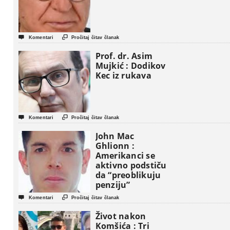


Komentari
Pročitaj čitav članak
Prof. dr. Asim
Mujkić : Dodikov
Kec iz rukava


Komentari
Pročitaj čitav članak
John Mac
Ghlionn :
Amerikanci se
aktivno podstiču
da “preoblikuju
penziju”


Komentari
Pročitaj čitav članak
Život nakon
Komšića : Tri