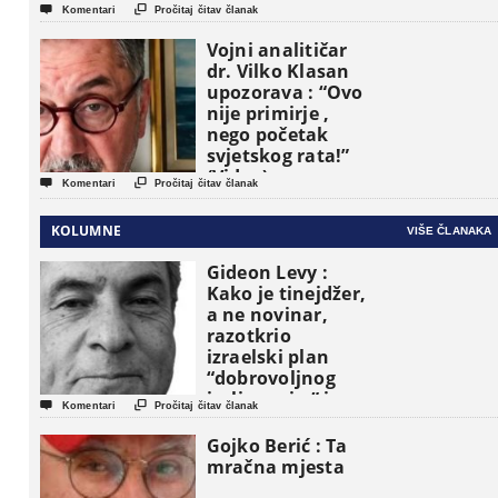


Komentari
Pročitaj čitav članak
Vojni analitičar
dr. Vilko Klasan
upozorava : “Ovo
nije primirje ,
nego početak
svjetskog rata!”
(Video)


Komentari
Pročitaj čitav članak
KOLUMNE
VIŠE ČLANAKA
Gideon Levy :
Kako je tinejdžer,
a ne novinar,
razotkrio
izraelski plan
“dobrovoljnog
iseljavanja ” iz


Komentari
Pročitaj čitav članak
Gaze
Gojko Berić : Ta
mračna mjesta