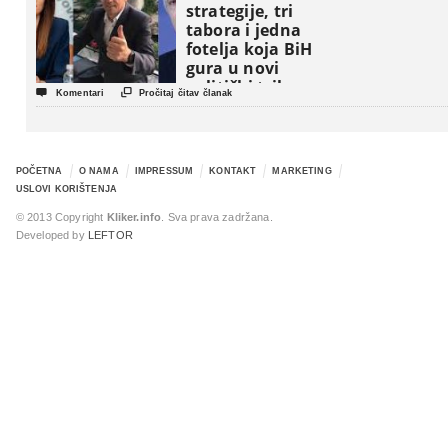
strategije, tri
tabora i jedna
fotelja koja BiH
gura u novi
politički triler


Komentari
Pročitaj čitav članak
POČETNA
O NAMA
IMPRESSUM
KONTAKT
MARKETING
USLOVI KORIŠTENJA
© 2013 Copyright
Kliker.info
. Sva prava zadržana.
Developed by
LEFTOR