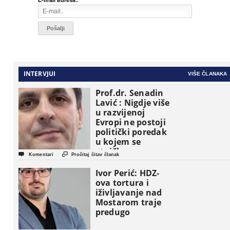
E-mail adresa:
INTERVJUI
VIŠE ČLANAKA
Prof.dr. Senadin
Lavić : Nigdje više
u razvijenoj
Evropi ne postoji
politički poredak
u kojem se
etničke grupe


Komentari
Pročitaj čitav članak
pojavljuju kao
osnovne
Ivor Perić: HDZ-
političke jedinice
ova tortura i
iživljavanje nad
Mostarom traje
predugo