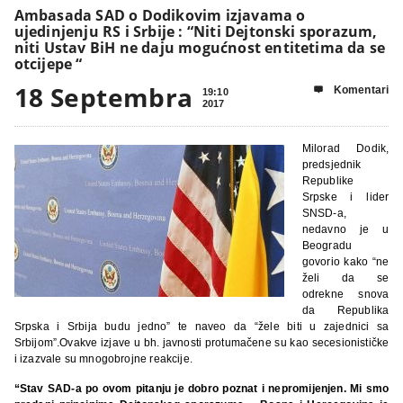
Ambasada SAD o Dodikovim izjavama o
ujedinjenju RS i Srbije : “Niti Dejtonski sporazum,
niti Ustav BiH ne daju mogućnost entitetima da se
otcijepe “
18 Septembra
Komentari

19:10
2017
Milorad Dodik,
predsjednik
Republike
Srpske i lider
SNSD-a,
nedavno je u
Beogradu
govorio kako “ne
želi da se
odrekne snova
da Republika
Srpska i Srbija budu jedno” te naveo da “žele biti u zajednici sa
Srbijom”.Ovakve izjave u bh. javnosti protumačene su kao secesionističke
i izazvale su mnogobrojne reakcije.
“Stav SAD-a po ovom pitanju je dobro poznat i nepromijenjen. Mi smo