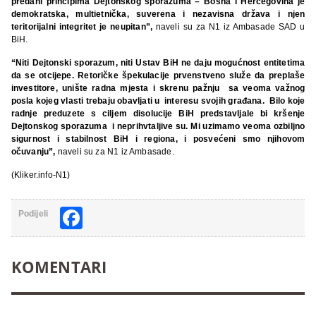
predani principima Dejtonskog sporazuma – Bosna i Hercegovina je
demokratska, multietnička, suverena i nezavisna država i njen
teritorijalni integritet je neupitan”,
naveli su za N1 iz Ambasade SAD u
BiH.
“Niti Dejtonski sporazum, niti Ustav BiH ne daju mogućnost entitetima
da se otcijepe. Retoričke špekulacije prvenstveno služe da preplaše
investitore, unište radna mjesta i skrenu pažnju sa veoma važnog
posla kojeg vlasti trebaju obavljati u interesu svojih građana. Bilo koje
radnje preduzete s ciljem disolucije BiH predstavljale bi kršenje
Dejtonskog sporazuma i neprihvtaljive su. Mi uzimamo veoma ozbiljno
sigurnost i stabilnost BiH i regiona, i posvećeni smo njihovom
očuvanju”,
naveli su za N1 iz Ambasade.
(Kliker.info-N1)
Facebook
Podijeli
KOMENTARI