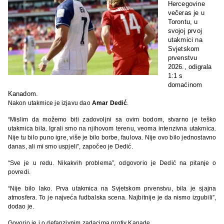
Hercegovine
večeras je u
Torontu, u
svojoj prvoj
utakmici na
Svjetskom
prvenstvu
2026., odigrala
1:1 s
domaćinom
Kanadom.
Nakon utakmice je izjavu dao
Amar Dedić
.
“Mislim da možemo biti zadovoljni sa ovim bodom, stvarno je teško
utakmica bila. Igrali smo na njihovom terenu, veoma intenzivna utakmica.
Nije tu bilo puno igre, više je bilo borbe, faulova. Nije ovo bilo jednostavno
danas, ali mi smo uspjeli”, započeo je Dedić.
“Sve je u redu. Nikakvih problema”, odgovorio je Dedić na pitanje o
povredi.
“Nije bilo lako. Prva utakmica na Svjetskom prvenstvu, bila je sjajna
atmosfera. To je najveća fudbalska scena. Najbitnije je da nismo izgubili”,
dodao je.
Govorio je i o defanzivnim zadacima protiv Kanade.