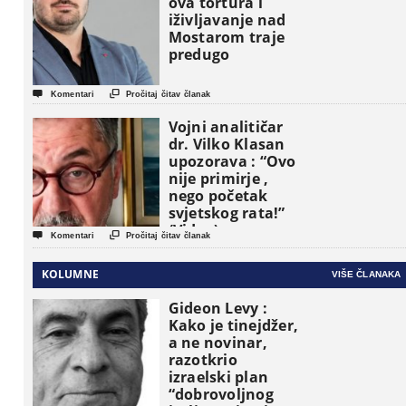
ova tortura i
iživljavanje nad
Mostarom traje
predugo


Komentari
Pročitaj čitav članak
Vojni analitičar
dr. Vilko Klasan
upozorava : “Ovo
nije primirje ,
nego početak
svjetskog rata!”
(Video)


Komentari
Pročitaj čitav članak
KOLUMNE
VIŠE ČLANAKA
Gideon Levy :
Kako je tinejdžer,
a ne novinar,
razotkrio
izraelski plan
“dobrovoljnog