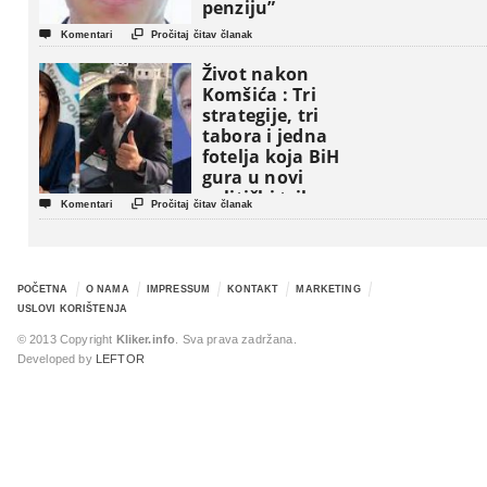
penziju”


Komentari
Pročitaj čitav članak
Život nakon
Komšića : Tri
strategije, tri
tabora i jedna
fotelja koja BiH
gura u novi
politički triler


Komentari
Pročitaj čitav članak
POČETNA
O NAMA
IMPRESSUM
KONTAKT
MARKETING
USLOVI KORIŠTENJA
© 2013 Copyright
Kliker.info
. Sva prava zadržana.
Developed by
LEFTOR