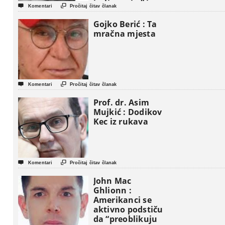
iseljavanja ” iz


Komentari
Pročitaj čitav članak
Gaze
Gojko Berić : Ta
mračna mjesta


Komentari
Pročitaj čitav članak
Prof. dr. Asim
Mujkić : Dodikov
Kec iz rukava


Komentari
Pročitaj čitav članak
John Mac
Ghlionn :
Amerikanci se
aktivno podstiču
da “preoblikuju