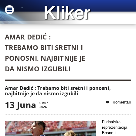
AMAR DEDIĆ :
TREBAMO BITI SRETNI I
PONOSNI, NAJBITNIJE JE
DA NISMO IZGUBILI
Amar Dedić : Trebamo biti sretni i ponosni,
najbitnije je da nismo izgubili
13 Juna
Komentari

01:07
2026
Fudbalska
reprezentacija
Bosne i