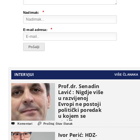
*
Nadimak:
*
E-mail adresa:
INTERVJUI
VIŠE ČLANAKA
Prof.dr. Senadin
Lavić : Nigdje više
u razvijenoj
Evropi ne postoji
politički poredak
u kojem se
etničke grupe


Komentari
Pročitaj čitav članak
pojavljuju kao
osnovne
Ivor Perić: HDZ-
političke jedinice