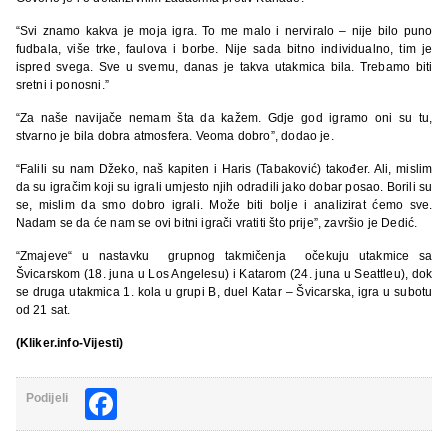
“Svi znamo kakva je moja igra. To me malo i nerviralo – nije bilo puno
fudbala, više trke, faulova i borbe. Nije sada bitno individualno, tim je
ispred svega. Sve u svemu, danas je takva utakmica bila. Trebamo biti
sretni i ponosni.”
“Za naše navijače nemam šta da kažem. Gdje god igramo oni su tu,
stvarno je bila dobra atmosfera. Veoma dobro”, dodao je.
“Falili su nam Džeko, naš kapiten i Haris (Tabaković) također. Ali, mislim
da su igračim koji su igrali umjesto njih odradili jako dobar posao. Borili su
se, mislim da smo dobro igrali. Može biti bolje i analizirat ćemo sve.
Nadam se da će nam se ovi bitni igrači vratiti što prije”, završio je Dedić.
“Zmajeve“ u nastavku grupnog takmičenja očekuju utakmice sa
Švicarskom (18. juna u Los Angelesu) i Katarom (24. juna u Seattleu), dok
se druga utakmica 1. kola u grupi B, duel Katar – Švicarska, igra u subotu
od 21 sat.
(Kliker.info-Vijesti)
Facebook
Podijeli