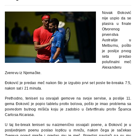
Novak Đoković
nije uspio da se
plasira u finale
Otvorenog
prvenstva
Australije u
Melburnu, pošto
je poslije prvog
seta predao
polufinalni meč
Alexanderu
Zverevu iz Njemačke.
Đoković je predao meč nakon što je izgubio prvi set posle tie-breaka 7:5,
nakon sat i 21 minuta.
Prethodno, teniseri su osvajali gemove na svoje servise, a poslije 11.
gema Đoković je popio tabletu protiv bolova, pošto je imao problema sa
povredom butnog mišića koju je zadobio u četvrtfinalu protiv Španca
Carlosa Alcarasa.
U taj tie-break teniseri su naizmenično osvajali poene, a Đoković je u
posljednjem poenu poslao lopticu u mrežu, nakon čega je sačekao
Zvereva pored mreže i predao mu je meč. Pojedini navijači na su mu