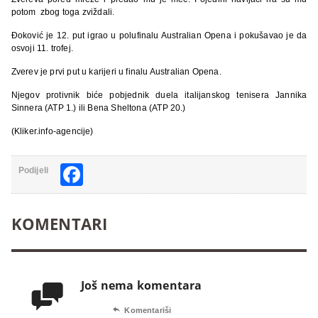
potom zbog toga zviždali.
Đoković je 12. put igrao u polufinalu Australian Opena i pokušavao je da
osvoji 11. trofej.
Zverev je prvi put u karijeri u finalu Australian Opena.
Njegov protivnik biće pobjednik duela italijanskog tenisera Jannika
Sinnera (ATP 1.) ili Bena Sheltona (ATP 20.)
(Kliker.info-agencije)
Facebook
Podijeli
KOMENTARI
Još nema komentara


Komentariši