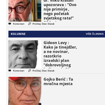
dr. Vilko Klasan
upozorava : “Ovo
nije primirje ,
nego početak
svjetskog rata!”
(Video)


Komentari
Pročitaj čitav članak
KOLUMNE
VIŠE ČLANAKA
Gideon Levy :
Kako je tinejdžer,
a ne novinar,
razotkrio
izraelski plan
“dobrovoljnog
iseljavanja ” iz


Komentari
Pročitaj čitav članak
Gaze
Gojko Berić : Ta
mračna mjesta