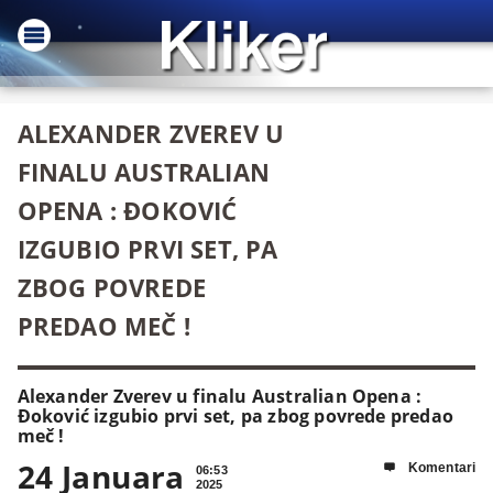
ALEXANDER ZVEREV U
FINALU AUSTRALIAN
OPENA : ĐOKOVIĆ
IZGUBIO PRVI SET, PA
ZBOG POVREDE
PREDAO MEČ !
Alexander Zverev u finalu Australian Opena :
Đoković izgubio prvi set, pa zbog povrede predao
meč !
24 Januara
Komentari

06:53
2025