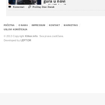
gura u novi
politički triler


Komentari
Pročitaj čitav članak
POČETNA
O NAMA
IMPRESSUM
KONTAKT
MARKETING
USLOVI KORIŠTENJA
© 2013 Copyright
Kliker.info
. Sva prava zadržana.
Developed by
LEFTOR