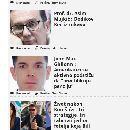


Komentari
Pročitaj čitav članak
Prof. dr. Asim
Mujkić : Dodikov
Kec iz rukava


Komentari
Pročitaj čitav članak
John Mac
Ghlionn :
Amerikanci se
aktivno podstiču
da “preoblikuju
penziju”


Komentari
Pročitaj čitav članak
Život nakon
Komšića : Tri
strategije, tri
tabora i jedna
fotelja koja BiH