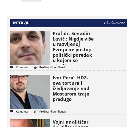
INTERVJUI
VIŠE ČLANAKA
Prof.dr. Senadin
Lavić : Nigdje više
u razvijenoj
Evropi ne postoji
politički poredak
u kojem se
etničke grupe


Komentari
Pročitaj čitav članak
pojavljuju kao
osnovne
Ivor Perić: HDZ-
političke jedinice
ova tortura i
iživljavanje nad
Mostarom traje
predugo


Komentari
Pročitaj čitav članak
Vojni analitičar