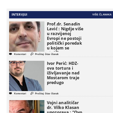
INTERVJUI
VIŠE ČLANAKA
Prof.dr. Senadin
Lavić : Nigdje više
u razvijenoj
Evropi ne postoji
politički poredak
u kojem se
etničke grupe


Komentari
Pročitaj čitav članak
pojavljuju kao
osnovne
Ivor Perić: HDZ-
političke jedinice
ova tortura i
iživljavanje nad
Mostarom traje
predugo


Komentari
Pročitaj čitav članak
Vojni analitičar
dr. Vilko Klasan
upozorava : “Ovo