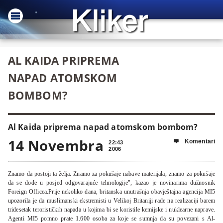
AL KAIDA PRIPREMA
NAPAD ATOMSKOM
BOMBOM?
Al Kaida priprema napad atomskom bombom?
14 Novembra
Komentari

22:43
2006
Znamo da postoji ta želja. Znamo za pokušaje nabave materijala, znamo za pokušaje
da se dođe u posjed odgovarajuće tehnologije", kazao je novinarima dužnosnik
Foreign Officea.Prije nekoliko dana, britanska unutrašnja obavještajna agencija MI5
upozorila je da muslimanski ekstremisti u Velikoj Britaniji rade na realizaciji barem
tridesetak terorističkih napada u kojima bi se koristile kemijske i nuklearne naprave.
Agenti MI5 pomno prate 1.600 osoba za koje se sumnja da su povezani s Al-