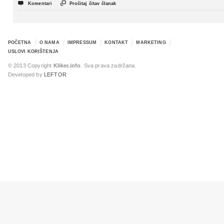
politički triler


Komentari
Pročitaj čitav članak
POČETNA
O NAMA
IMPRESSUM
KONTAKT
MARKETING
USLOVI KORIŠTENJA
© 2013 Copyright
Kliker.info
. Sva prava zadržana.
Developed by
LEFTOR