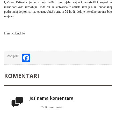
Qa’idom.Britanija je u srpnju 2005. pretrpjela najgori teroristički napad u
mirnodopskom razdoblju. Tada su se četvorica islamista raznijela u londonskoj
podzemnoj željeznici i autobusu, ubivši pritom 52 ljudi, dok je nekoliko stotina bilo
ranjeno.
Hina-Kliker.info
Facebook
Podijeli
KOMENTARI
Još nema komentara


Komentariši