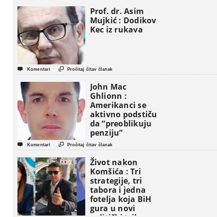
Prof. dr. Asim
Mujkić : Dodikov
Kec iz rukava


Komentari
Pročitaj čitav članak
John Mac
Ghlionn :
Amerikanci se
aktivno podstiču
da “preoblikuju
penziju”


Komentari
Pročitaj čitav članak
Život nakon
Komšića : Tri
strategije, tri
tabora i jedna
fotelja koja BiH
gura u novi