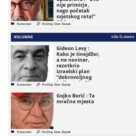
nije primirje ,
nego početak
svjetskog rata!”
(Video)


Komentari
Pročitaj čitav članak
KOLUMNE
VIŠE ČLANAKA
Gideon Levy :
Kako je tinejdžer,
a ne novinar,
razotkrio
izraelski plan
“dobrovoljnog
iseljavanja ” iz


Komentari
Pročitaj čitav članak
Gaze
Gojko Berić : Ta
mračna mjesta


Komentari
Pročitaj čitav članak