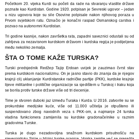
Početkom 20. vijeka Kurdi su počeli da rade na stvaranju vlastite države
poznate kao Kurdistan. Godine 1920. potpisan je Sevreski ugovor – jedan
u nizu ugovora koje su sile Osovine potpisale nakon njihovog poraza u
Prvom svjetskom ratu. Označio je konačni raspad Osmanskog carstva i
pozvao na autonomni Kurdistan.
Tri godine kasnije, nakon završetka rata, zapadni saveznici odustali su od
zahtjeva za nezavisnom kurdskom državom i kurdska regija je podijeljena
među nekoliko zemalja.
ŠTA O TOME KAŽE TURSKA?
Turski predsjednik Redžep Tajip Erdoan uvijek je zauzimao čvrst stav
prema kurdskom nacionalizmu. On je jasno stavio do znanja da je njegov
krajnji cilj uklanjanje Kurdistanske radničke partije (PKK), kurdske krajnje
lijeve militantne i političke organizacije sa sjedištem u Turskoj i Iraku koja
se borila protiv turske države više od tri decenije.
Time je stvoren duboki jaz između Turaka i Kurda. U 2016. zatvorile su se
prokurdske medijske kuće, više od 11.000 učitelja je otpušteno ili
suspendovano zbog navodnih veza s PKK-om, a najmanje 24 turska
vladina funkcionera zamijenila su kurdske gradonačelnike u raznim
gradovima Turske.
Turska je dugo nezadovoljna snažnom kurdskom prisutnošću na
sjeveroistoku Sirije u blizini turske granice. Vojska zemlje već se preselila