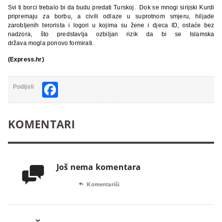
Svi ti borci trebalo bi da budu predati Turskoj. Dok se mnogi sirijski Kurdi
pripremaju za borbu, a civili odlaze u suprotnom smjeru, hiljade
zarobljenih terorista i logori u kojima su žene i djeca ID, ostaće bez
nadzora, što predstavlja ozbiljan rizik da bi se Islamska
država mogla ponovo formirati.
(Express.hr)
Facebook
Podijeli
KOMENTARI
Još nema komentara


Komentariši