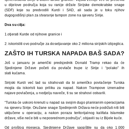
u dijelove područja koja su ranije držale Sirijske demokratske snage
(SDF) koje su predvodili Kurdi i SAD, ali sada je u toku njihov
dugogodišnji plan za stvaranje tampon zone na sjeveru Sirije.
Dva su cilja:
1.otjerati Kurde od njihove granice i
2. iskoristiti ovo područje za doseljavanje oko 2 miliona sirijskih izbjeglica.
ZAŠTO IH TURSKA NAPADA BAŠ SADA?
Još u januaru je američki predsjednik Donald Tramp rekao da će
Sjedinjene Države početi da povlače trupe iz Sirije i “polako” ih
slati kućama.
Sirijski Kurdi već tad su strahovali da bi američko povlačenje Turska
mogla da iskoristi kao priliku za napad. Nakon Trampove iznenadne
najave povlačenja, u nedjelju naveče, ti su se strahovi ostvarili.
“Turska će uskoro krenuti u napad sa svojim dugo planiranim operacijama
na sjeveru Sirije. Oružane snage Sjedinjenih Država neće podržati niti biti
uključene u operaciju, a nakon poraza teritorijalnog kalifata Islamske
države, više neće biti u neposrednom području”, objavili su iz Bijele kuće.
Od prošlog mjeseca, Sjedinjene Države saopštile su da oko 1.000