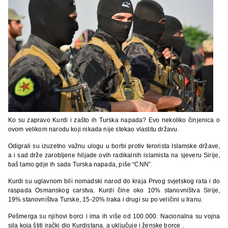
Ko su zapravo Kurdi i zašto ih Turska napada? Evo nekoliko činjenica o
ovom velikom narodu koji nikada nije stekao vlastitu državu.
Odigrali su izuzetno važnu ulogu u borbi protiv terorista Islamske države,
a i sad drže zarobljene hiljade ovih radikalnih islamista na sjeveru Sirije,
baš tamo gdje ih sada Turska napada, piše “CNN”.
Kurdi su uglavnom bili nomadski narod do kraja Prvog svjetskog rata i do
raspada Osmanskog carstva. Kurdi čine oko 10% stanovništva Sirije,
19% stanovništva Turske, 15-20% Iraka i drugi su po veličini u Iranu.
Pešmerga su njihovi borci i ima ih više od 100.000. Nacionalna su vojna
sila koja štiti irački dio Kurdistana, a uključuje i ženske borce .