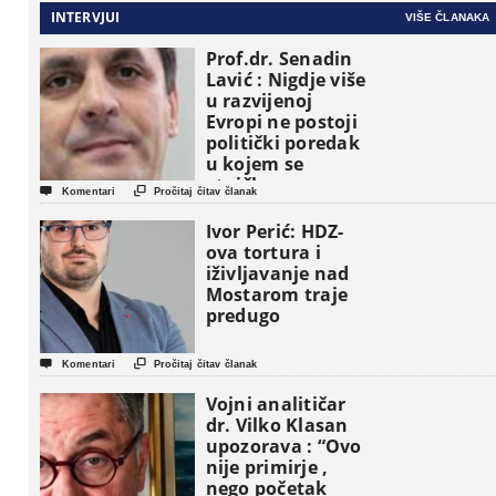
INTERVJUI
VIŠE ČLANAKA
Prof.dr. Senadin
Lavić : Nigdje više
u razvijenoj
Evropi ne postoji
politički poredak
u kojem se
etničke grupe


Komentari
Pročitaj čitav članak
pojavljuju kao
osnovne
Ivor Perić: HDZ-
političke jedinice
ova tortura i
iživljavanje nad
Mostarom traje
predugo


Komentari
Pročitaj čitav članak
Vojni analitičar
dr. Vilko Klasan
upozorava : “Ovo
nije primirje ,
nego početak