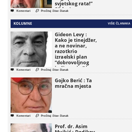
svjetskog rata!”
(Video)


Komentari
Pročitaj čitav članak
KOLUMNE
VIŠE ČLANAKA
Gideon Levy :
Kako je tinejdžer,
a ne novinar,
razotkrio
izraelski plan
“dobrovoljnog
iseljavanja ” iz


Komentari
Pročitaj čitav članak
Gaze
Gojko Berić : Ta
mračna mjesta


Komentari
Pročitaj čitav članak
Prof. dr. Asim