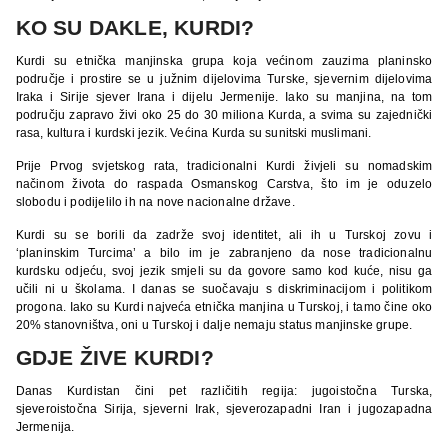
KO SU DAKLE, KURDI?
Kurdi su etnička manjinska grupa koja većinom zauzima planinsko
područje i prostire se u južnim dijelovima Turske, sjevernim dijelovima
Iraka i Sirije sjever Irana i dijelu Jermenije. Iako su manjina, na tom
području zapravo živi oko 25 do 30 miliona Kurda, a svima su zajednički
rasa, kultura i kurdski jezik. Većina Kurda su sunitski muslimani.
Prije Prvog svjetskog rata, tradicionalni Kurdi živjeli su nomadskim
načinom života do raspada Osmanskog Carstva, što im je oduzelo
slobodu i podijelilo ih na nove nacionalne države.
Kurdi su se borili da zadrže svoj identitet, ali ih u Turskoj zovu i
‘planinskim Turcima’ a bilo im je zabranjeno da nose tradicionalnu
kurdsku odjeću, svoj jezik smjeli su da govore samo kod kuće, nisu ga
učili ni u školama. I danas se suočavaju s diskriminacijom i politikom
progona. Iako su Kurdi najveća etnička manjina u Turskoj, i tamo čine oko
20% stanovništva, oni u Turskoj i dalje nemaju status manjinske grupe.
GDJE ŽIVE KURDI?
Danas Kurdistan čini pet različitih regija: jugoistočna Turska,
sjeveroistočna Sirija, sjeverni Irak, sjeverozapadni Iran i jugozapadna
Jermenija.