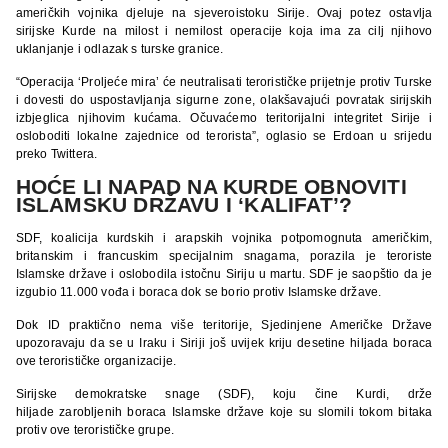
američkih vojnika djeluje na sjeveroistoku Sirije. Ovaj potez ostavlja
sirijske Kurde na milost i nemilost operacije koja ima za cilj njihovo
uklanjanje i odlazak s turske granice.
“Operacija ‘Proljeće mira’ će neutralisati terorističke prijetnje protiv Turske
i dovesti do uspostavljanja sigurne zone, olakšavajući povratak sirijskih
izbjeglica njihovim kućama. Očuvaćemo teritorijalni integritet Sirije i
osloboditi lokalne zajednice od terorista”, oglasio se Erdoan u srijedu
preko Twittera.
HOĆE LI NAPAD NA KURDE OBNOVITI
ISLAMSKU DRŽAVU I ‘KALIFAT’?
SDF, koalicija kurdskih i arapskih vojnika potpomognuta američkim,
britanskim i francuskim specijalnim snagama, porazila je teroriste
Islamske države i oslobodila istočnu Siriju u martu. SDF je saopštio da je
izgubio 11.000 vođa i boraca dok se borio protiv Islamske države.
Dok ID praktično nema više teritorije, Sjedinjene Američke Države
upozoravaju da se u Iraku i Siriji još uvijek kriju desetine hiljada boraca
ove terorističke organizacije.
Sirijske demokratske snage (SDF), koju čine Kurdi, drže
hiljade zarobljenih boraca Islamske države koje su slomili tokom bitaka
protiv ove terorističke grupe.