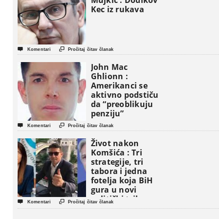
Mujkić : Dodikov
Kec iz rukava


Komentari
Pročitaj čitav članak
John Mac
Ghlionn :
Amerikanci se
aktivno podstiču
da “preoblikuju
penziju”


Komentari
Pročitaj čitav članak
Život nakon
Komšića : Tri
strategije, tri
tabora i jedna
fotelja koja BiH
gura u novi
politički triler


Komentari
Pročitaj čitav članak