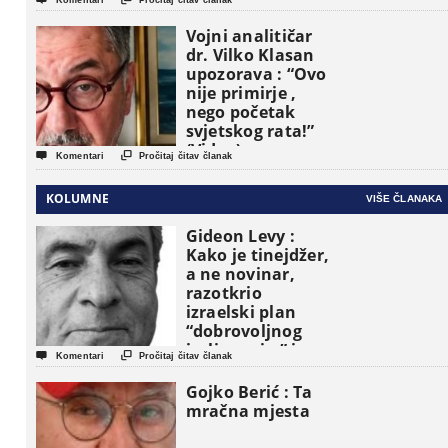
Komentari
Pročitaj čitav članak
Vojni analitičar
dr. Vilko Klasan
upozorava : “Ovo
nije primirje ,
nego početak
svjetskog rata!”
(Video)


Komentari
Pročitaj čitav članak
KOLUMNE
VIŠE ČLANAKA
Gideon Levy :
Kako je tinejdžer,
a ne novinar,
razotkrio
izraelski plan
“dobrovoljnog
iseljavanja ” iz


Komentari
Pročitaj čitav članak
Gaze
Gojko Berić : Ta
mračna mjesta