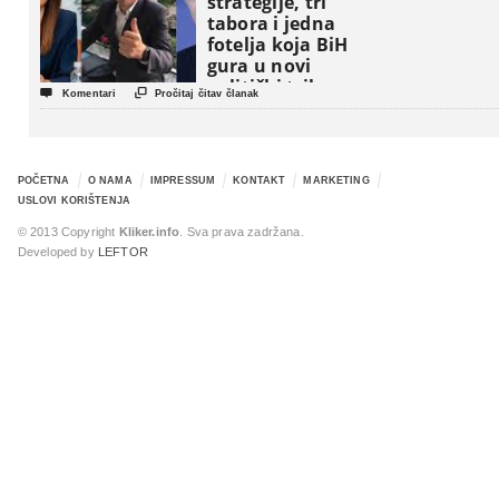
strategije, tri
tabora i jedna
fotelja koja BiH
gura u novi
politički triler


Komentari
Pročitaj čitav članak
POČETNA
O NAMA
IMPRESSUM
KONTAKT
MARKETING
USLOVI KORIŠTENJA
© 2013 Copyright
Kliker.info
. Sva prava zadržana.
Developed by
LEFTOR