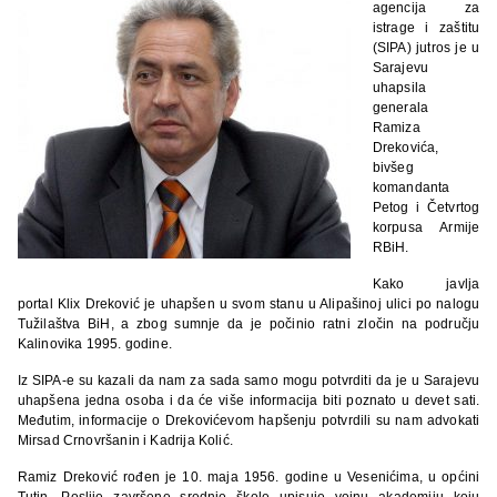
agencija za
istrage i zaštitu
(SIPA) jutros je u
Sarajevu
uhapsila
generala
Ramiza
Drekovića,
bivšeg
komandanta
Petog i Četvrtog
korpusa Armije
RBiH.
Kako javlja
portal Klix Dreković je uhapšen u svom stanu u Alipašinoj ulici po nalogu
Tužilaštva BiH, a zbog sumnje da je počinio ratni zločin na području
Kalinovika 1995. godine.
Iz SIPA-e su kazali da nam za sada samo mogu potvrditi da je u Sarajevu
uhapšena jedna osoba i da će više informacija biti poznato u devet sati.
Međutim, informacije o Drekovićevom hapšenju potvrdili su nam advokati
Mirsad Crnovršanin i Kadrija Kolić.
Ramiz Dreković rođen je 10. maja 1956. godine u Vesenićima, u općini
Tutin. Poslije završene srednje škole upisuje vojnu akademiju koju