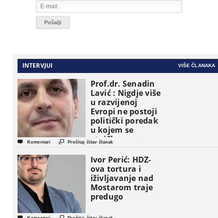
INTERVJUI
VIŠE ČLANAKA
Prof.dr. Senadin
Lavić : Nigdje više
u razvijenoj
Evropi ne postoji
politički poredak
u kojem se
etničke grupe


Komentari
Pročitaj čitav članak
pojavljuju kao
osnovne
Ivor Perić: HDZ-
političke jedinice
ova tortura i
iživljavanje nad
Mostarom traje
predugo

