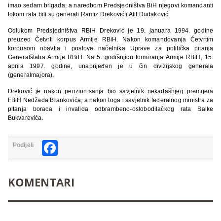
imao sedam brigada, a naredbom Predsjedništva BiH njegovi komandanti
tokom rata bili su generali Ramiz Dreković i Atif Dudaković.
Odlukom Predsjedništva RBiH Dreković je 19. januara 1994. godine
preuzeo Četvrti korpus Armije RBiH. Nakon komandovanja Četvrtim
korpusom obavlja i poslove načelnika Uprave za politička pitanja
Generalštaba Armije RBiH. Na 5. godišnjicu formiranja Armije RBiH, 15.
aprila 1997. godine, unaprijeđen je u čin divizijskog generala
(generalmajora).
Dreković je nakon penzionisanja bio savjetnik nekadašnjeg premijera
FBiH Nedžada Brankovića, a nakon toga i savjetnik federalnog ministra za
pitanja boraca i invalida odbrambeno-oslobodilačkog rata Salke
Bukvarevića.
Facebook
Podijeli
KOMENTARI