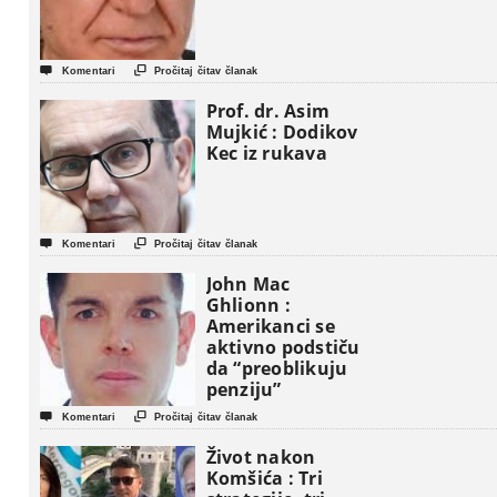


Komentari
Pročitaj čitav članak
Prof. dr. Asim
Mujkić : Dodikov
Kec iz rukava


Komentari
Pročitaj čitav članak
John Mac
Ghlionn :
Amerikanci se
aktivno podstiču
da “preoblikuju
penziju”


Komentari
Pročitaj čitav članak
Život nakon
Komšića : Tri