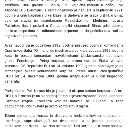
završava 1980. godine u Banjoj Luci. Vojničku karijeru u bivšoj JNA
započeo je u Bjelovaru, a samoincijativno je napušta u septembru 1991.
godine u činu kapetana prve klase. Iz Bjelovara se vraća u BiH, u Bihać
gdje se stavlja na raspolaganje Patriotskoj ligi. Međutim, napušta
Patriotsku ligu i prelazi u Centar službi sigurnosti Bihać gdje obavlja
poslove inspektora za odbrambene pripreme, te do početka rata radi na
organiziranju otpora.
Avaz navodi da je početkom 1992. godine preuzeo dužnost komandanta
Opštinskog štaba TO i na toj dužnosti ostao do kraja augusta 1992. godine
kada je postao komandant novoformirane Unsko-sanske operativne
grupe. Formiranjem Petog korpusa, a prema naredbi Štaba vrhovne
komande OS Republike BiH od 14. oktobra 1992. godine postavljen je na
formacijsko mjesto komandanta korpusa. Prema odluci Predsjedništva
RBiH od 14. decembra 1993. godine unaprijeđen je u čin brigadnog
generala.
Podsjećamo, Peti korpus bio je jedan od ukupno sedam korpusa u Armiji
RBiH, a formiran je na slobodnoj teritoriji sjeverozapadne Bosne, odnosno
Cazinske krajine. Komanda korpusa nalazila se u Bihaću, a zona
odgovornosti obuhvatala je skoro kompletnu Krajinu.
Tokom cijelog rata korpus je djelovao u teškim uslovima, u potpunom
okruženju, suprotstavljajući se dvostrukom, a u jednom periodu i
trostrukom neprijatelju. Na dan formiranja Peti korpus je u svom sastavu