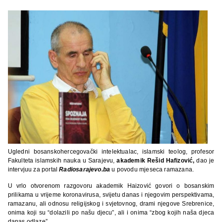
Ugledni bosanskohercegovački intelektualac, islamski teolog, profesor
Fakulteta islamskih nauka u Sarajevu,
akademik Rešid Hafizović,
dao je
intervjuu za portal
Radiosarajevo.ba
u povodu mjeseca ramazana.
U vrlo otvorenom razgovoru akademik Haizović govori o bosanskim
prilikama u vrijeme koronavirusa, svijetu danas i njegovim perspektivama,
ramazanu, ali odnosu religijskog i svjetovnog, drami njegove Srebrenice,
onima koji su “dolazili po našu djecu”, ali i onima “zbog kojih naša djeca
danas odlaze”.