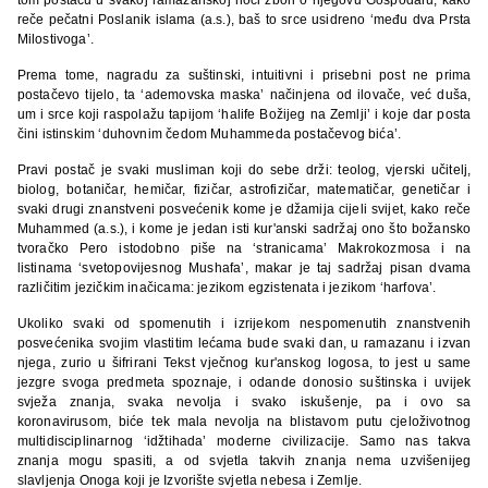
reče pečatni Poslanik islama (a.s.), baš to srce usidreno ‘među dva Prsta
Milostivoga’.
Prema tome, nagradu za suštinski, intuitivni i prisebni post ne prima
postačevo tijelo, ta ‘ademovska maska’ načinjena od ilovače, već duša,
um i srce koji raspolažu tapijom ‘halife Božijeg na Zemlji’ i koje dar posta
čini istinskim ‘duhovnim čedom Muhammeda postačevog bića’.
Pravi postač je svaki musliman koji do sebe drži: teolog, vjerski učitelj,
biolog, botaničar, hemičar, fizičar, astrofizičar, matematičar, genetičar i
svaki drugi znanstveni posvećenik kome je džamija cijeli svijet, kako reče
Muhammed (a.s.), i kome je jedan isti kur'anski sadržaj ono što božansko
tvoračko Pero istodobno piše na ‘stranicama’ Makrokozmosa i na
listinama ‘svetopovijesnog Mushafa’, makar je taj sadržaj pisan dvama
različitim jezičkim inačicama: jezikom egzistenata i jezikom ‘harfova’.
Ukoliko svaki od spomenutih i izrijekom nespomenutih znanstvenih
posvećenika svojim vlastitim lećama bude svaki dan, u ramazanu i izvan
njega, zurio u šifrirani Tekst vječnog kur'anskog logosa, to jest u same
jezgre svoga predmeta spoznaje, i odande donosio suštinska i uvijek
svježa znanja, svaka nevolja i svako iskušenje, pa i ovo sa
koronavirusom, biće tek mala nevolja na blistavom putu cjeloživotnog
multidisciplinarnog ‘idžtihada’ moderne civilizacije. Samo nas takva
znanja mogu spasiti, a od svjetla takvih znanja nema uzvišenijeg
slavljenja Onoga koji je Izvorište svjetla nebesa i Zemlje.