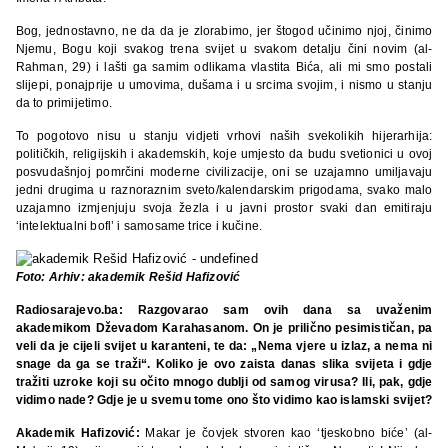
Bog, jednostavno, ne da da je zlorabimo, jer štogod učinimo njoj, činimo
Njemu, Bogu koji svakog trena svijet u svakom detalju čini novim (al-
Rahman, 29) i lašti ga samim odlikama vlastita Bića, ali mi smo postali
slijepi, ponajprije u umovima, dušama i u srcima svojim, i nismo u stanju
da to primijetimo.
To pogotovo nisu u stanju vidjeti vrhovi naših svekolikih hijerarhija:
političkih, religijskih i akademskih, koje umjesto da budu svetionici u ovoj
posvudašnjoj pomrčini moderne civilizacije, oni se uzajamno umiljavaju
jedni drugima u raznoraznim sveto/kalendarskim prigodama, svako malo
uzajamno izmjenjuju svoja žezla i u javni prostor svaki dan emitiraju
‘intelektualni bofl’ i samosame trice i kučine.
Foto: Arhiv: akademik Rešid Hafizović
Radiosarajevo.ba: Razgovarao sam ovih dana sa uvaženim
akademikom Dževadom Karahasanom. On je prilično pesimističan, pa
veli da je cijeli svijet u karanteni, te da: „Nema vjere u izlaz, a nema ni
snage da ga se traži“. Koliko je ovo zaista danas slika svijeta i gdje
tražiti uzroke koji su očito mnogo dublji od samog virusa? Ili, pak, gdje
vidimo nade? Gdje je u svemu tome ono što vidimo kao islamski svijet?
Akademik Hafizović:
Makar je čovjek stvoren kao ‘tjeskobno biće’ (al-