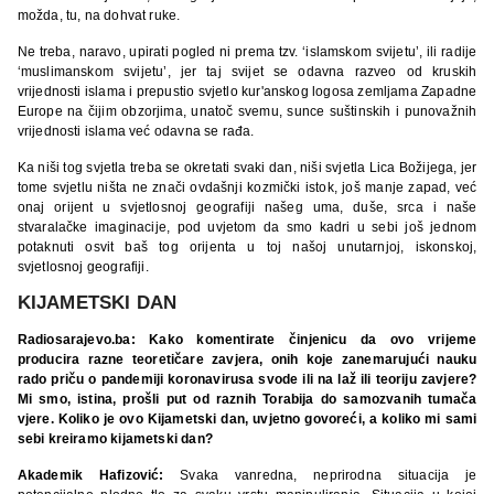
možda, tu, na dohvat ruke.
Ne treba, naravo, upirati pogled ni prema tzv. ‘islamskom svijetu’, ili radije
‘muslimanskom svijetu’, jer taj svijet se odavna razveo od kruskih
vrijednosti islama i prepustio svjetlo kur'anskog logosa zemljama Zapadne
Europe na čijim obzorjima, unatoč svemu, sunce suštinskih i punovažnih
vrijednosti islama već odavna se rađa.
Ka niši tog svjetla treba se okretati svaki dan, niši svjetla Lica Božijega, jer
tome svjetlu ništa ne znači ovdašnji kozmički istok, još manje zapad, već
onaj orijent u svjetlosnoj geografiji našeg uma, duše, srca i naše
stvaralačke imaginacije, pod uvjetom da smo kadri u sebi još jednom
potaknuti osvit baš tog orijenta u toj našoj unutarnjoj, iskonskoj,
svjetlosnoj geografiji.
KIJAMETSKI DAN
Radiosarajevo.ba: Kako komentirate činjenicu da ovo vrijeme
producira razne teoretičare zavjera, onih koje zanemarujući nauku
rado priču o pandemiji koronavirusa svode ili na laž ili teoriju zavjere?
Mi smo, istina, prošli put od raznih Torabija do samozvanih tumača
vjere. Koliko je ovo Kijametski dan, uvjetno govoreći, a koliko mi sami
sebi kreiramo kijametski dan?
Akademik Hafizović:
Svaka vanredna, neprirodna situacija je