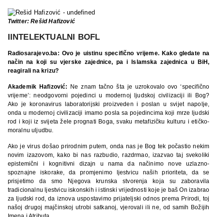
Twitter: Rešid Hafizović
IINTELEKTUALNI BOFL
Radiosarajevo.ba: Ovo je uistinu specifično vrijeme. Kako gledate na
način na koji su vjerske zajednice, pa i Islamska zajednica u BiH,
reagirali na krizu?
Akademik Hafizović:
Ne znam tačno šta je uzrokovalo ovo ‘specifično
vrijeme’: neodgovorni pojedinci u modernoj ljudskoj civilizaciji ili Bog?
Ako je koronavirus laboratorijski proizveden i poslan u svijet napolje,
onda u modernoj civilizaciji imamo posla sa pojedincima koji mrze ljudski
rod i koji iz svijeta žele prognati Boga, svaku metafizičku kulturu i etičko-
moralnu uljudbu.
Ako je virus došao prirodnim putem, onda nas je Bog tek počastio nekim
novim izazovom, kako bi nas razbudio, razdrmao, izazvao taj svekoliki
epistemični i kognitivni dizajn u nama da načinimo nove uzlazno-
spoznajne iskorake, da promjenimo ljestvicu naših prioriteta, da se
prisjetimo da smo Njegova krunska stvorenja koja su zaboravila
tradicionalnu ljestvicu iskonskih i istinski vrijednosti koje je baš On izabrao
za ljudski rod, da iznova uspostavimo prijateljski odnos prema Prirodi, toj
našoj drugoj majčinskoj utrobi satkanoj, vjerovali ili ne, od samih Božijih
Imena i Atributa.