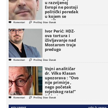
u razvijenoj
Evropi ne postoji
politički poredak
u kojem se
etničke grupe


Komentari
Pročitaj čitav članak
pojavljuju kao
osnovne
Ivor Perić: HDZ-
političke jedinice
ova tortura i
iživljavanje nad
Mostarom traje
predugo


Komentari
Pročitaj čitav članak
Vojni analitičar
dr. Vilko Klasan
upozorava : “Ovo
nije primirje ,
nego početak
svjetskog rata!”
(Video)


Komentari
Pročitaj čitav članak
KOLUMNE
VIŠE ČLANAKA