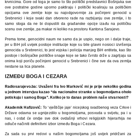
krvnicima. Gore od toga je samo to što politički predstavnici Bošnjaka sve
ove postratne godine uporno paktiraju i politički koaliraju sa političkim
opcijama ove zemlje koje su najodgovornije za počinjeni genocid u
Srebrenici i koje svaki dan otvoreno rade na razbijanju ove zemlje, i to
samo stoga da ne bi dopustili da građanske opcije izađu na političku
scenu ove zemlje, pa makar ni koliko na prostoru Kantona Sarajevo.
Prema tome, genocidni naum ne samo da je uspio, nego on i dalje traje,
jer u BiH još uvijek postoje institucije koje su bile glavni nosioci izvršenja
genocida u Srebrenici, to jest vojska i policija manjeg BiH entiteta, kao što
postoje i bošnjačke političke snage koje se tako čvrsto drže u zagrljaju sa
onima koji poriču počinjeni genocid u Srebrenici i čine sve da ova zemlja
nestane sa lica planete.
IZMEĐU BOGA I CEZARA
Radiosarajevo.ba: Uvaženi fra Ivo Marković mi je prije nekoliko godina
u jednom intervjuu kazao “da nacionalne stranke u bogomoljama oholo
potiskuju i samog Boga”. Koliko je to danas problem naše stvarnosti?
Akademik Hafizović:
To ‘vještičije jaje’ nicejskog svadbenog veza Crkve i
Države odavna se ugnijezdilo u bogomoljama, posvuda u svijetu, pa i u
nas, i ostat će ondje sve dok ovdašnji vrhovi religijskih hijerarhija ne
odluče načiniti definitivni izbor između Boga i Cezara.
Za sada su prvi redovi u našim bogomoljama još uvijek pridržani za