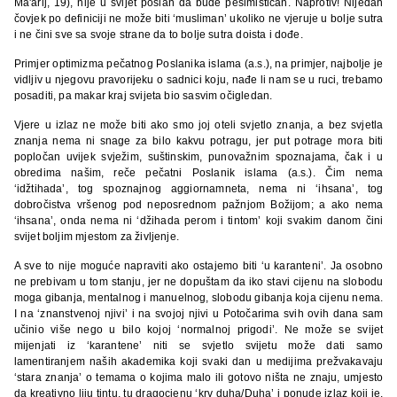
Ma'arij, 19), nije u svijet poslan da bude pesimističan. Naprotiv! Nijedan
čovjek po definiciji ne može biti ‘musliman’ ukoliko ne vjeruje u bolje sutra
i ne čini sve sa svoje strane da to bolje sutra doista i dođe.
Primjer optimizma pečatnog Poslanika islama (a.s.), na primjer, najbolje je
vidljiv u njegovu pravorijeku o sadnici koju, nađe li nam se u ruci, trebamo
posaditi, pa makar kraj svijeta bio sasvim očigledan.
Vjere u izlaz ne može biti ako smo joj oteli svjetlo znanja, a bez svjetla
znanja nema ni snage za bilo kakvu potragu, jer put potrage mora biti
popločan uvijek svježim, suštinskim, punovažnim spoznajama, čak i u
obredima našim, reče pečatni Poslanik islama (a.s.). Čim nema
‘idžtihada’, tog spoznajnog aggiornamneta, nema ni ‘ihsana’, tog
dobročistva vršenog pod neposrednom pažnjom Božijom; a ako nema
‘ihsana’, onda nema ni ‘džihada perom i tintom’ koji svakim danom čini
svijet boljim mjestom za življenje.
A sve to nije moguće napraviti ako ostajemo biti ‘u karanteni’. Ja osobno
ne prebivam u tom stanju, jer ne dopuštam da iko stavi cijenu na slobodu
moga gibanja, mentalnog i manuelnog, slobodu gibanja koja cijenu nema.
I na ‘znanstvenoj njivi’ i na svojoj njivi u Potočarima svih ovih dana sam
učinio više nego u bilo kojoj ‘normalnoj prigodi’. Ne može se svijet
mijenjati iz ‘karantene’ niti se svjetlo svijetu može dati samo
lamentiranjem naših akademika koji svaki dan u medijima prežvakavaju
‘stara znanja’ o temama o kojima malo ili gotovo ništa ne znaju, umjesto
da kreativno liju tintu, tu dragocjenu ‘krv duha/Duha’ i ponude izlaz koji je,