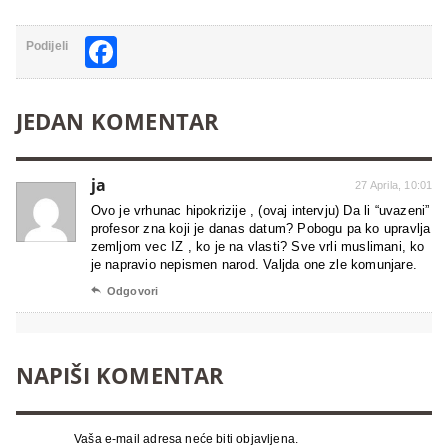
Facebook
Podijeli
JEDAN KOMENTAR
ja
27 Aprila, 10:01
Ovo je vrhunac hipokrizije , (ovaj intervju) Da li “uvazeni”
profesor zna koji je danas datum? Pobogu pa ko upravlja
zemljom vec IZ , ko je na vlasti? Sve vrli muslimani, ko
je napravio nepismen narod. Valjda one zle komunjare.

Odgovori
NAPIŠI KOMENTAR
Vaša e-mail adresa neće biti objavljena.