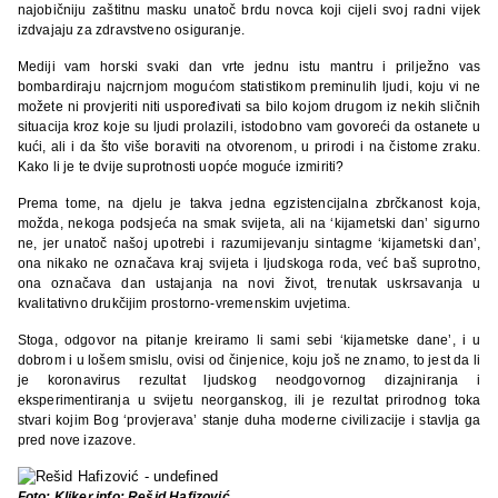
najobičniju zaštitnu masku unatoč brdu novca koji cijeli svoj radni vijek
izdvajaju za zdravstveno osiguranje.
Mediji vam horski svaki dan vrte jednu istu mantru i prilježno vas
bombardiraju najcrnjom mogućom statistikom preminulih ljudi, koju vi ne
možete ni provjeriti niti uspoređivati sa bilo kojom drugom iz nekih sličnih
situacija kroz koje su ljudi prolazili, istodobno vam govoreći da ostanete u
kući, ali i da što više boraviti na otvorenom, u prirodi i na čistome zraku.
Kako li je te dvije suprotnosti uopće moguće izmiriti?
Prema tome, na djelu je takva jedna egzistencijalna zbrčkanost koja,
možda, nekoga podsjeća na smak svijeta, ali na ‘kijametski dan’ sigurno
ne, jer unatoč našoj upotrebi i razumijevanju sintagme ‘kijametski dan’,
ona nikako ne označava kraj svijeta i ljudskoga roda, već baš suprotno,
ona označava dan ustajanja na novi život, trenutak uskrsavanja u
kvalitativno drukčijim prostorno-vremenskim uvjetima.
Stoga, odgovor na pitanje kreiramo li sami sebi ‘kijametske dane’, i u
dobrom i u lošem smislu, ovisi od činjenice, koju još ne znamo, to jest da li
je koronavirus rezultat ljudskog neodgovornog dizajniranja i
eksperimentiranja u svijetu neorganskog, ili je rezultat prirodnog toka
stvari kojim Bog ‘provjerava’ stanje duha moderne civilizacije i stavlja ga
pred nove izazove.
Foto: Kliker.info: Rešid Hafizović