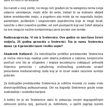
sami im nisu ni do koljena.
Da narodi u ovoj zemlji, ne mogu reći građani jer ta kategorija nema svoje
ustavno udomljenje, imalo drže do sebe, trebali bi se dobrano stidjeti
kakve predstavnike imaju, a pogotovo ako misle da ne raspolažu boljim,
pametnijim, poštenijim i odgovornijim pojedincima koje bi mogli birati,
naročito u sferi zvanične politike, od ovih postojećih koji već četvrt stoljeća
na sve moguće načine kontaminiraju javni prostor ove zemlje.
Radiosarajevo.ba: Vi ste iz Srebrenice. Ove godine se navršava četvrt
stoljeća, 25 godina genocida u Srebrenici. Šta je nama Srebrenica
danas i je li genocidni naum i koliko uspio?
Akademik Hafizović:
Za nebošnjačke političke predstavnike Srebrenica
je noćna mora koju nastoje svim silama potisnuti u zaborav, bezprizorno
poričući ono što je očigledno i krajnje bezobrazno odbijajući prihvatiti
činjenicu genocida i udruženog zločinačkog poduhvata unatoč
presudama međunarodnog suda koji je to izvan svake razumne sumnje
potvrdio.
Za bošnjačke predstavnike Srebrenica je odlična moneta za svaku vrstu
dnevnopolitičkog potkusurivanja. Oni na tragediji Srebrenice grade svoje
svakidašnje i svekolike karijere.
A koliko im je do Srebrenice stalo to pokazuju svojim dugogodišnjim
odnosom prema njoj, gurnuvši je, definitivno, u vječiti zagrljaj njenim