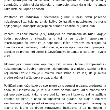
potencijalno plodno tlo za svaku vrstu manipuliranja. Situacija u kojoj
trenutačno prebiva cijela planeta je, naprosto, takva da u njoj ne znate
kako biste se uopće ponašali.
Prostorno ste reducirani i vremenski gurnuti u neku vrstu posebne
neizvjesnosti za koju ne znate koliko će trajati. A neizvjesnost je nešto
najtegobnije i najneprihvatljivije za prirodno znatiželjni ljudski duh.
Pečatni Poslanik islama (a.s.) zahtijeva od muslimana da budu krajnje
budni, pogotovo u situacijama u kojima su izloženi raznoraznim
informacijama čiji izvor im je nepoznat i teško provjeriv, insistirajući na
tome da svaki musliman, unatoč svemu, svaku vijest mora dobro provjeriti,
a potom se prema njoj odrediti. Čovječanstvo je danas u ‘karanteni’ svake
vrste.
Izloženo je informacijama koje mogu biti i istinite i tačne, i kompetentne i
nekompetentne, i dobronamjerne i zlonamjerne, a vi niste u stanju na bilo
koji način razlučiti šta je u svemu tome istina a šta laž, šta je mjera
predostrožnosti a šta puka propaganda itd.
Političari vam kažu kako su sve mjere za sigurnost građana preduzete, a
onda se ispostavi da je to bila prava šarena laža; krizni štabovi vas
usiljeno uvjeravaju kako je sve pod kontrolom i kako su zalihe zaštitne
opreme neupitne, a onda se ispostavi da građani sa krajnje vidljivim
simptomima oboljenja od aktuelnog virusa izdahnu na putu beskrajnog
lutanja od jedne do druge zdravstvene institucije, ili da ne dobiju ni