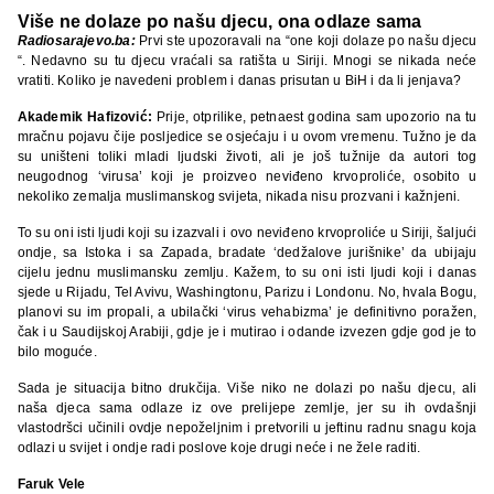
Više ne dolaze po našu djecu, ona odlaze sama
Radiosarajevo.ba:
Prvi ste upozoravali na “one koji dolaze po našu djecu
“. Nedavno su tu djecu vraćali sa ratišta u Siriji. Mnogi se nikada neće
vratiti. Koliko je navedeni problem i danas prisutan u BiH i da li jenjava?
Akademik Hafizović:
Prije, otprilike, petnaest godina sam upozorio na tu
mračnu pojavu čije posljedice se osjećaju i u ovom vremenu. Tužno je da
su uništeni toliki mladi ljudski životi, ali je još tužnije da autori tog
neugodnog ‘virusa’ koji je proizveo neviđeno krvoproliće, osobito u
nekoliko zemalja muslimanskog svijeta, nikada nisu prozvani i kažnjeni.
To su oni isti ljudi koji su izazvali i ovo neviđeno krvoproliće u Siriji, šaljući
ondje, sa Istoka i sa Zapada, bradate ‘dedžalove jurišnike’ da ubijaju
cijelu jednu muslimansku zemlju. Kažem, to su oni isti ljudi koji i danas
sjede u Rijadu, Tel Avivu, Washingtonu, Parizu i Londonu. No, hvala Bogu,
planovi su im propali, a ubilački ‘virus vehabizma’ je definitivno poražen,
čak i u Saudijskoj Arabiji, gdje je i mutirao i odande izvezen gdje god je to
bilo moguće.
Sada je situacija bitno drukčija. Više niko ne dolazi po našu djecu, ali
naša djeca sama odlaze iz ove prelijepe zemlje, jer su ih ovdašnji
vlastodršci učinili ovdje nepoželjnim i pretvorili u jeftinu radnu snagu koja
odlazi u svijet i ondje radi poslove koje drugi neće i ne žele raditi.
Faruk Vele