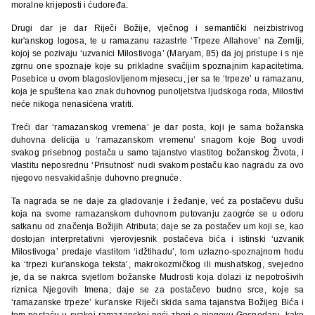
moralne krijeposti i ćudoređa.
Drugi dar je dar Riječi Božije, vječnog i semantički neizbistrivog
kur'anskog logosa, te u ramazanu razastrte ‘Trpeze Allahove’ na Zemlji,
kojoj se pozivaju ‘uzvanici Milostivoga’ (Maryam, 85) da joj pristupe i s nje
zgrnu one spoznaje koje su prikladne svačijim spoznajnim kapacitetima.
Posebice u ovom blagoslovljenom mjesecu, jer sa te ‘trpeze’ u ramazanu,
koja je spuštena kao znak duhovnog punoljetstva ljudskoga roda, Milostivi
neće nikoga nenasićena vratiti.
Treći dar ‘ramazanskog vremena’ je dar posta, koji je sama božanska
duhovna delicija u ‘ramazanskom vremenu’ snagom koje Bog uvodi
svakog prisebnog postača u samo tajanstvo vlastitog božanskog Života, i
vlastitu neposrednu ‘Prisutnost’ nudi svakom postaču kao nagradu za ovo
njegovo nesvakidašnje duhovno pregnuće.
Ta nagrada se ne daje za gladovanje i žeđanje, već za postačevu dušu
koja na svome ramazanskom duhovnom putovanju zaogrće se u odoru
satkanu od značenja Božijih Atributa; daje se za postačev um koji se, kao
dostojan interpretativni vjerovjesnik postačeva bića i istinski ‘uzvanik
Milostivoga’ predaje vlastitom ‘idžtihadu’, tom uzlazno-spoznajnom hodu
ka ‘trpezi kur'anskoga teksta’, makrokozmičkog ili mushafskog, svejedno
je, da se nakrca svjetlom božanske Mudrosti koja dolazi iz nepotrošivih
riznica Njegovih Imena; daje se za postačevo budno srce, koje sa
‘ramazanske trpeze’ kur'anske Riječi skida sama tajanstva Božijeg Bića i
tom postaću u svakoj ramazanskoj noći zbori o njegovu Gospodaru, kako