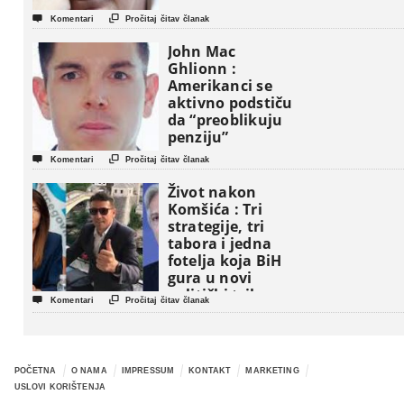


Komentari
Pročitaj čitav članak
John Mac
Ghlionn :
Amerikanci se
aktivno podstiču
da “preoblikuju
penziju”


Komentari
Pročitaj čitav članak
Život nakon
Komšića : Tri
strategije, tri
tabora i jedna
fotelja koja BiH
gura u novi
politički triler


Komentari
Pročitaj čitav članak
POČETNA
O NAMA
IMPRESSUM
KONTAKT
MARKETING
USLOVI KORIŠTENJA