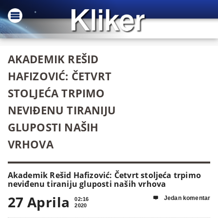
AKADEMIK REŠID
HAFIZOVIĆ: ČETVRT
STOLJEĆA TRPIMO
NEVIĐENU TIRANIJU
GLUPOSTI NAŠIH
VRHOVA
Akademik Rešid Hafizović: Četvrt stoljeća trpimo
neviđenu tiraniju gluposti naših vrhova
27 Aprila
Jedan komentar

02:16
2020