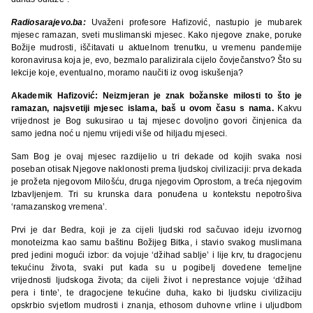
Radiosarajevo.ba:
Uvaženi profesore Hafizović, nastupio je mubarek
mjesec ramazan, sveti muslimanski mjesec. Kako njegove znake, poruke
Božije mudrosti, iščitavati u aktuelnom trenutku, u vremenu pandemije
koronavirusa koja je, evo, bezmalo paralizirala cijelo čovječanstvo? Što su
lekcije koje, eventualno, moramo naučiti iz ovog iskušenja?
Akademik Hafizović:
Neizmjeran je znak božanske milosti to što je
ramazan, najsvetiji mjesec islama, baš u ovom času s nama.
Kakvu
vrijednost je Bog sukusirao u taj mjesec dovoljno govori činjenica da
samo jedna noć u njemu vrijedi više od hiljadu mjeseci.
Sam Bog je ovaj mjesec razdijelio u tri dekade od kojih svaka nosi
poseban otisak Njegove naklonosti prema ljudskoj civilizaciji: prva dekada
je prožeta njegovom Milošću, druga njegovim Oprostom, a treća njegovim
Izbavljenjem. Tri su krunska dara ponuđena u kontekstu nepotrošiva
‘ramazanskog vremena’.
Prvi je dar Bedra, koji je za cijeli ljudski rod sačuvao ideju izvornog
monoteizma kao samu baštinu Božijeg Bitka, i stavio svakog muslimana
pred jedini mogući izbor: da vojuje ‘džihad sablje’ i lije krv, tu dragocjenu
tekućinu života, svaki put kada su u pogibelj dovedene temeljne
vrijednosti ljudskoga života; da cijeli život i neprestance vojuje ‘džihad
pera i tinte’, te dragocjene tekućine duha, kako bi ljudsku civilizaciju
opskrbio svjetlom mudrosti i znanja, ethosom duhovne vrline i uljudbom