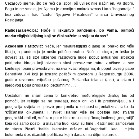
Cezarovo sjeme, što će reći da izbor još uvijek nije načinjen. Pa dobro,
Bogu to ne smeta, jer Njemu je dovoljan makrokozmos i kao “bogomolja ”
bez zidova i kao “čador Njegove Prisutnosti” u srcu Univerzalnog
Postojanja.
Radiosarajevo.ba: Hoće li iskustvo pandemije, po Vama, pomoći
međureligijski dijalog koji se čini nužnim u svijetu danas?
Akademik Hafizović:
Neće, jer međureligijski dijalog je ionako bio više
fikcija, a pandemija je nešto prilično realno. Neće ni stoga jer teško je
dovesti za isti stol iskrenog razgovora ljude poput aktualnog srpskog
patrijarha Irineja koji otvoreno slavi presuđene ratne zločince, a sve
konfesije, osim pravoslavne, naziva kvazireligijama; ili poput bivšeg pape
Benedikta XVI koji je izrazito političkim govorom u Regensburgu 2006.
godine otvoreno vrijeđao pečatnog Poslanika islama (a.s.), a islam i
njegovog Boga proglasio ‘bezumnim’ . . .
Uostalom, ne znam čemu bi konkretno međureligijski dijalog bio od
pomoći, jer religije se ne svađaju, nego oni koji ih predstavljaju, a i
geografija svijeta se posve promjenila u eri post-orijentalizma, tako da
‘kršćanska oikumena’ i ‘svijet islama’ više ne postoje kao stvarni
geografski entiteti, već kao puke himere u nekoj ‘imaginativnoj geografiji’
koja još samo postoji u glavama ljudi kakvi su Irinej, Ratzinger, samozvani
do skora živući ‘halifa islamske države al-Baghdadi’, kao i cijela
bulumenta desničarskih političara kojih danas ima diljem planete.