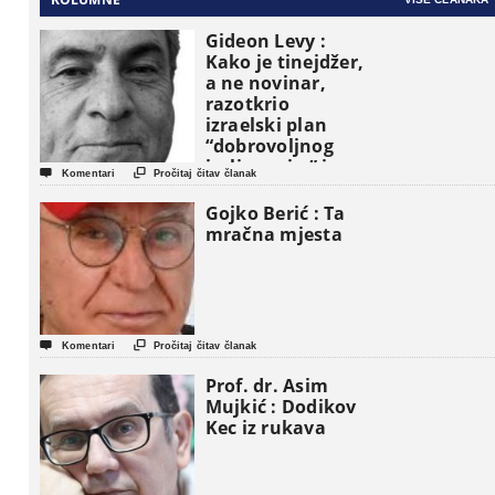
Gideon Levy :
Kako je tinejdžer,
a ne novinar,
razotkrio
izraelski plan
“dobrovoljnog
iseljavanja ” iz


Komentari
Pročitaj čitav članak
Gaze
Gojko Berić : Ta
mračna mjesta


Komentari
Pročitaj čitav članak
Prof. dr. Asim
Mujkić : Dodikov
Kec iz rukava