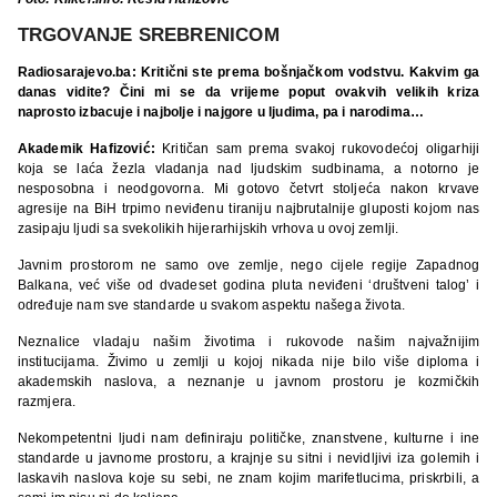
TRGOVANJE SREBRENICOM
Radiosarajevo.ba: Kritični ste prema bošnjačkom vodstvu. Kakvim ga
danas vidite? Čini mi se da vrijeme poput ovakvih velikih kriza
naprosto izbacuje i najbolje i najgore u ljudima, pa i narodima…
Akademik Hafizović:
Kritičan sam prema svakoj rukovodećoj oligarhiji
koja se laća žezla vladanja nad ljudskim sudbinama, a notorno je
nesposobna i neodgovorna. Mi gotovo četvrt stoljeća nakon krvave
agresije na BiH trpimo neviđenu tiraniju najbrutalnije gluposti kojom nas
zasipaju ljudi sa svekolikih hijerarhijskih vrhova u ovoj zemlji.
Javnim prostorom ne samo ove zemlje, nego cijele regije Zapadnog
Balkana, već više od dvadeset godina pluta neviđeni ‘društveni talog’ i
određuje nam sve standarde u svakom aspektu našega života.
Neznalice vladaju našim životima i rukovode našim najvažnijim
institucijama. Živimo u zemlji u kojoj nikada nije bilo više diploma i
akademskih naslova, a neznanje u javnom prostoru je kozmičkih
razmjera.
Nekompetentni ljudi nam definiraju političke, znanstvene, kulturne i ine
standarde u javnome prostoru, a krajnje su sitni i nevidljivi iza golemih i
laskavih naslova koje su sebi, ne znam kojim marifetlucima, priskrbili, a