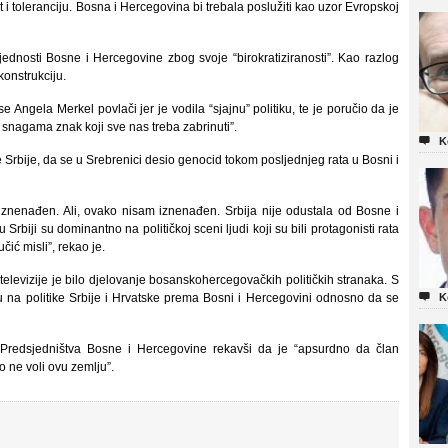
st i toleranciju. Bosna i Hercegovina bi trebala poslužiti kao uzor Evropskoj
ijednosti Bosne i Hercegovine zbog svoje “birokratiziranosti”. Kao razlog
onstrukciju.
e Angela Merkel povlači jer je vodila “sjajnu” politiku, te je poručio da je
 snagama znak koji sve nas treba zabrinuti”.

K
 Srbije, da se u Srebrenici desio genocid tokom posljednjeg rata u Bosni i
 iznenađen. Ali, ovako nisam iznenađen. Srbija nije odustala od Bosne i
rbiji su dominantno na političkoj sceni ljudi koji su bili protagonisti rata
čić misli”, rekao je.
vizije je bilo djelovanje bosanskohercegovačkih političkih stranaka. S

u na politike Srbije i Hrvatske prema Bosni i Hercegovini odnosno da se
K
 Predsjedništva Bosne i Hercegovine rekavši da je “apsurdno da član
 ne voli ovu zemlju”.