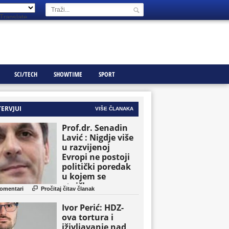
Translate
SCI/TECH
SHOWTIME
SPORT
TERVJUI
VIŠE ČLANAKA
Prof.dr. Senadin
Lavić : Nigdje više
u razvijenoj
Evropi ne postoji
politički poredak
u kojem se
etničke grupe

omentari
Pročitaj čitav članak
pojavljuju kao
osnovne političke
Ivor Perić: HDZ-
jedinice
ova tortura i
iživljavanje nad