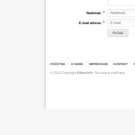
*
Nadimak:
*
E-mail adresa:
POČETNA
O NAMA
IMPRESSUM
KONTAKT
© 2013 Copyright
Kliker.info
. Sva prava zadržana.