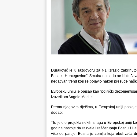
Duraković je u razgovoru za N1 izrazio zabrinutos
Bosne i Hercegovine”. Smatra da se to ne bi dešaval
negativan trend koji se pojavio nakon presude haško
Evropsku uniju je opisao kao “politički dezorijentisa
izuzetkom Angele Merkel.
Prema njegovim riječima, u Evropskoj uniji postoje 
dodao:
“To je dio projekta nekih snaga u Evropskoj uniji ko
godina nastoje da razvale i raščerupaju Bosnu i Herc
više od partije. Bosna je zemlja koja obuhvaća dr