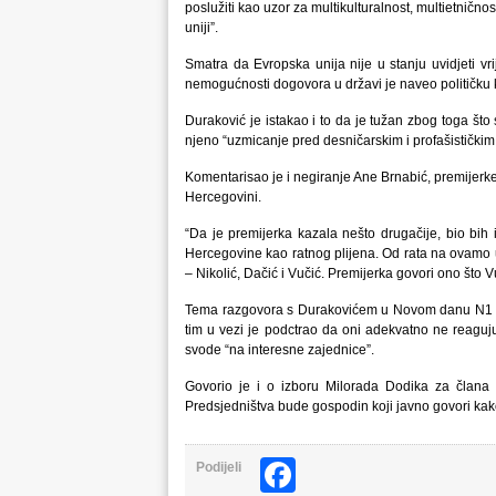
poslužiti kao uzor za multikulturalnost, multietnično
uniji”.
Smatra da Evropska unija nije u stanju uvidjeti vr
nemogućnosti dogovora u državi je naveo političku k
Duraković je istakao i to da je tužan zbog toga što s
njeno “uzmicanje pred desničarskim i profašističkim
Komentarisao je i negiranje Ane Brnabić, premijerke
Hercegovini.
“Da je premijerka kazala nešto drugačije, bio bih
Hercegovine kao ratnog plijena. Od rata na ovamo u S
– Nikolić, Dačić i Vučić. Premijerka govori ono što Vu
Tema razgovora s Durakovićem u Novom danu N1 tele
tim u vezi je podctrao da oni adekvatno ne reaguj
svode “na interesne zajednice”.
Govorio je i o izboru Milorada Dodika za člana
Predsjedništva bude gospodin koji javno govori kako
Facebook
Podijeli