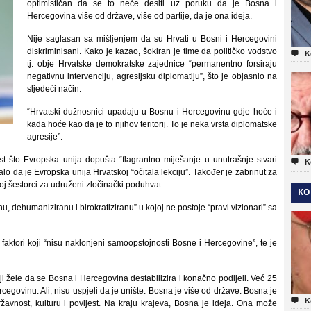
optimističan da se to neće desiti uz poruku da je Bosna i
Hercegovina više od države, više od partije, da je ona ideja.
Nije saglasan sa mišljenjem da su Hrvati u Bosni i Hercegovini
diskriminisani. Kako je kazao, šokiran je time da političko vodstvo

K
tj. obje Hrvatske demokratske zajednice “permanentno forsiraju
negativnu intervenciju, agresijsku diplomatiju”, što je objasnio na
sljedeći način:
“Hrvatski dužnosnici upadaju u Bosnu i Hercegovinu gdje hoće i
kada hoće kao da je to njihov teritorij. To je neka vrsta diplomatske
agresije”.
t što Evropska unija dopušta “flagrantno miješanje u unutrašnje stvari

K
o da je Evropska unija Hrvatskoj “očitala lekciju”. Također je zabrinut za
j šestorci za udruženi zločinački poduhvat.
KO
nu, dehumaniziranu i birokratiziranu” u kojoj ne postoje “pravi vizionari” sa
faktori koji “nisu naklonjeni samoopstojnosti Bosne i Hercegovine”, te je
ji žele da se Bosna i Hercegovina destabilizira i konačno podijeli. Već 25
egovinu. Ali, nisu uspjeli da je unište. Bosna je više od države. Bosna je

K
žavnost, kulturu i povijest. Na kraju krajeva, Bosna je ideja. Ona može