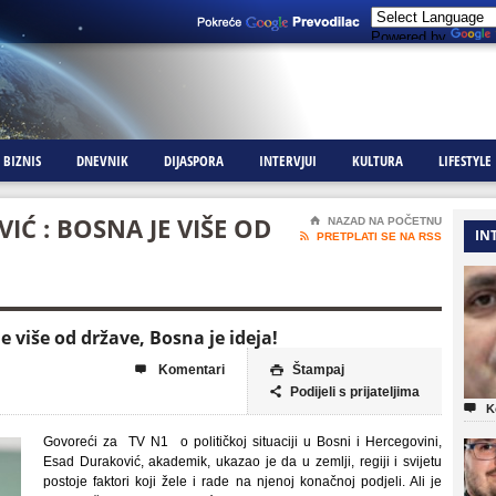
Powered by
BIZNIS
DNEVNIK
DIJASPORA
INTERVJUI
KULTURA
LIFESTYLE
Ć : BOSNA JE VIŠE OD
⌂
NAZAD NA POČETNU
IN

PRETPLATI SE NA RSS
 više od države, Bosna je ideja!
Komentari
Štampaj


Podijeli s prijateljima


K
Govoreći za TV N1 o političkoj situaciji u Bosni i Hercegovini,
Esad Duraković, akademik, ukazao je da u zemlji, regiji i svijetu
postoje faktori koji žele i rade na njenoj konačnoj podjeli. Ali je