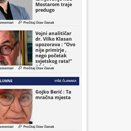
Mostarom traje
predugo

omentari
Pročitaj čitav članak
Vojni analitičar
dr. Vilko Klasan
upozorava : “Ovo
nije primirje ,
nego početak
svjetskog rata!”
(Video)

omentari
Pročitaj čitav članak
LUMNE
VIŠE ČLANAKA
Gojko Berić : Ta
mračna mjesta

omentari
Pročitaj čitav članak