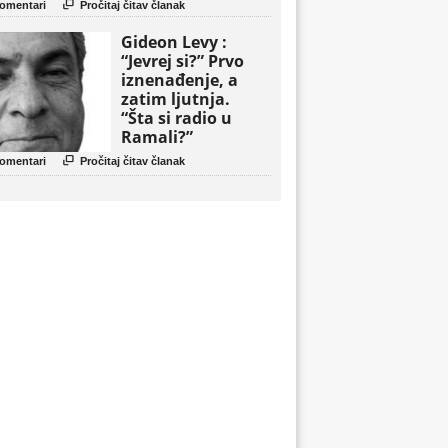
politički triler

omentari
Pročitaj čitav članak
Gideon Levy :
“Jevrej si?” Prvo
iznenađenje, a
zatim ljutnja.
“Šta si radio u
Ramali?”

omentari
Pročitaj čitav članak