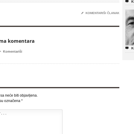

K
✎
KOMENTARIŠI ČLANAK
ema komentara

K

Komentariši
sa neće biti objavljena.
 su označena
*