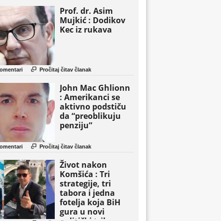
Prof. dr. Asim
Mujkić : Dodikov
Kec iz rukava

omentari
Pročitaj čitav članak
John Mac Ghlionn
: Amerikanci se
aktivno podstiču
da “preoblikuju
penziju”

omentari
Pročitaj čitav članak
Život nakon
Komšića : Tri
strategije, tri
tabora i jedna
fotelja koja BiH
gura u novi