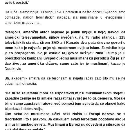
uvijek postoji.
”
Da li će islamofobija u Evropi i SAD prerasti u nešto gore? Svjedoci smo
odmazde, nakon terorističkih napada, na muslimane u evropskim i
američkim gradovima.
“
Margolis, američki autor napisao je jednu knjigu u kojoj navodi da
američki teleevangelisti, njihov svećenik, na 75 radio stanica i 125
televizijskih stanica širom SAD-a i Kanade dva puta dnevno govori o
tome kako je najveća prijetnja modernom svijetu islam. Zamislite koja
je to propaganda. Ko je osudio taj govor mržnje? Niko. Trump je u
predizbornoj kampanji uvrijedio jednu muslimansku porodicu čiji je sin
dao život za američku državu, samo zato jer je musliman
“, kazao je
Duraković.
Bh. akademik smatra da će terorizam u svijetu jačati zato što mu se ne
oduzima motivacija.
“
Da bi se zaustavio mora se uspostaviti mir u muslimanskom svijetu.
Zapadne zemlje ne bi smjele razarati taj svijet jer to ga generira. Morale
bi ne samo zaustaviti ratove, već pomoći tom svijetu da se obnovi kako
bi pokazali dobru volju.
Čim neko od muslimana učini neki zločin u Evropi nazove se s
teroristom i to s pravom. Ja osuđujem svaki terorizam pogotovo ako je
iz muslimanskog svijeta. Muslimani u Evropi su dovedeni u situaciju da
se kolektivno pravdaju.
”