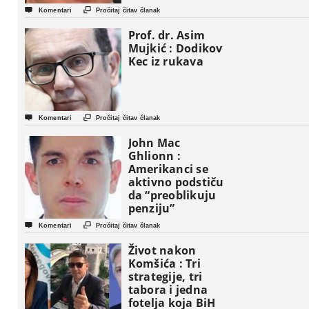


Komentari
Pročitaj čitav članak
Prof. dr. Asim
Mujkić : Dodikov
Kec iz rukava


Komentari
Pročitaj čitav članak
John Mac
Ghlionn :
Amerikanci se
aktivno podstiču
da “preoblikuju
penziju”


Komentari
Pročitaj čitav članak
Život nakon
Komšića : Tri
strategije, tri
tabora i jedna
fotelja koja BiH