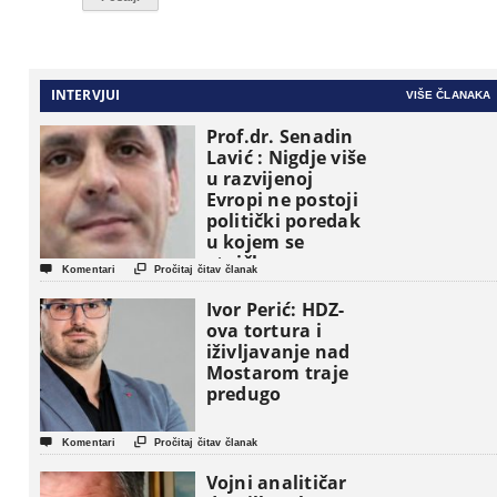
INTERVJUI
VIŠE ČLANAKA
Prof.dr. Senadin
Lavić : Nigdje više
u razvijenoj
Evropi ne postoji
politički poredak
u kojem se
etničke grupe


Komentari
Pročitaj čitav članak
pojavljuju kao
osnovne
Ivor Perić: HDZ-
političke jedinice
ova tortura i
iživljavanje nad
Mostarom traje
predugo


Komentari
Pročitaj čitav članak
Vojni analitičar