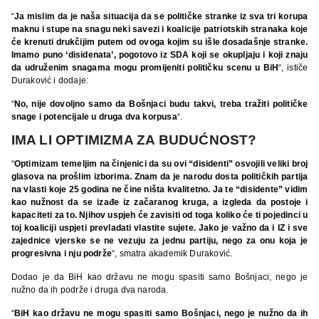
“
Ja mislim da je naša situacija da se političke stranke iz sva tri korupa
maknu i stupe na snagu neki savezi i koalicije patriotskih stranaka koje
će krenuti drukčijim putem od ovoga kojim su išle dosadašnje stranke.
Imamo puno ‘disidenata’, pogotovo iz SDA koji se okupljaju i koji znaju
da udruženim snagama mogu promijeniti političku scenu u BiH
“, ističe
Duraković i dodaje:
“
No, nije dovoljno samo da Bošnjaci budu takvi, treba tražiti političke
snage i potencijale u druga dva korpusa
“.
IMA LI OPTIMIZMA ZA BUDUĆNOST?
“
Optimizam temeljim na činjenici da su ovi “disidenti” osvojili veliki broj
glasova na prošlim izborima. Znam da je narodu dosta političkih partija
na vlasti koje 25 godina ne čine ništa kvalitetno. Ja te “disidente” vidim
kao nužnost da se izađe iz začaranog kruga, a izgleda da postoje i
kapaciteti za to. Njihov uspjeh će zavisiti od toga koliko će ti pojedinci u
toj koaliciji uspjeti prevladati vlastite sujete. Jako je važno da i IZ i sve
zajednice vjerske se ne vezuju za jednu partiju, nego za onu koja je
progresivna i nju podrže
“, smatra akademik Duraković.
Dodao je da BiH kao državu ne mogu spasiti samo Bošnjaci, nego je
nužno da ih podrže i druga dva naroda.
“
BiH kao državu ne mogu spasiti samo Bošnjaci, nego je nužno da ih