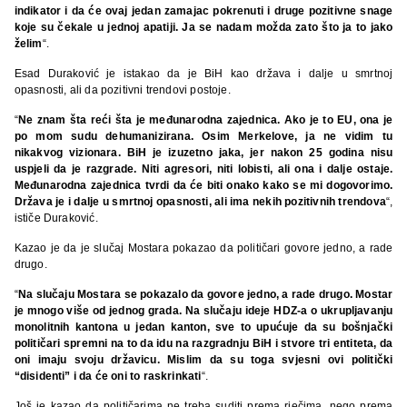
indikator i da će ovaj jedan zamajac pokrenuti i druge pozitivne snage
koje su čekale u jednoj apatiji. Ja se nadam možda zato što ja to jako
želim
“.
Esad Duraković je istakao da je BiH kao država i dalje u smrtnoj
opasnosti, ali da pozitivni trendovi postoje.
“
Ne znam šta reći šta je međunarodna zajednica. Ako je to EU, ona je
po mom sudu dehumanizirana. Osim Merkelove, ja ne vidim tu
nikakvog vizionara. BiH je izuzetno jaka, jer nakon 25 godina nisu
uspjeli da je razgrade. Niti agresori, niti lobisti, ali ona i dalje ostaje.
Međunarodna zajednica tvrdi da će biti onako kako se mi dogovorimo.
Država je i dalje u smrtnoj opasnosti, ali ima nekih pozitivnih trendova
“,
ističe Duraković.
Kazao je da je slučaj Mostara pokazao da političari govore jedno, a rade
drugo.
“
Na slučaju Mostara se pokazalo da govore jedno, a rade drugo. Mostar
je mnogo više od jednog grada. Na slučaju ideje HDZ-a o ukrupljavanju
monolitnih kantona u jedan kanton, sve to upućuje da su bošnjački
političari spremni na to da idu na razgradnju BiH i stvore tri entiteta, da
oni imaju svoju državicu. Mislim da su toga svjesni ovi politički
“disidenti” i da će oni to raskrinkati
“.
Još je kazao da političarima ne treba suditi prema rječima, nego prema