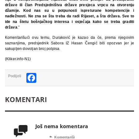
države ili član Predsjedništva države presjeca vrpcu na otvorenju
džamije. Kod nas su u potpunosti ispreturane kompetencije i
nadležnosti. Ne zna se šta treba da radi Rijaset, a šta država. Sve to
ide na štetu bošnjačkog interesa i osjećaja kako se treba graditi
država
.”
Komentarišući ovu temu, Duraković je kazao da će, prema njegovim
saznanjima, predsjednik Sabora IZ Hasan Čengić biti opozvan jer je
sakupljen dovoljan broj potpisa.
(Kliker.info-N1)
Facebook
Podijeli
KOMENTARI
Još nema komentara


Komentariši