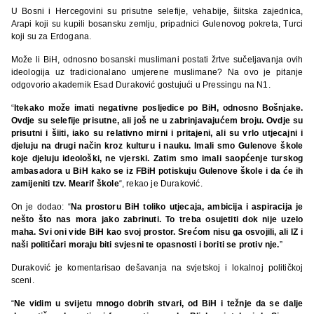
U Bosni i Hercegovini su prisutne selefije, vehabije, šiitska zajednica,
Arapi koji su kupili bosansku zemlju, pripadnici Gulenovog pokreta, Turci
koji su za Erdogana.
Može li BiH, odnosno bosanski muslimani postati žrtve sučeljavanja ovih
ideologija uz tradicionalano umjerene muslimane? Na ovo je pitanje
odgovorio akademik Esad Duraković gostujući u Pressingu na N1.
“
Itekako može imati negativne posljedice po BiH, odnosno Bošnjake.
Ovdje su selefije prisutne, ali još ne u zabrinjavajućem broju. Ovdje su
prisutni i šiiti, iako su relativno mirni i pritajeni, ali su vrlo utjecajni i
djeluju na drugi način kroz kulturu i nauku. Imali smo Gulenove škole
koje djeluju ideološki, ne vjerski. Zatim smo imali saopćenje turskog
ambasadora u BiH kako se iz FBiH potiskuju Gulenove škole i da će ih
zamijeniti tzv. Mearif škole
“, rekao je Duraković.
On je dodao: “
Na prostoru BiH toliko utjecaja, ambicija i aspiracija je
nešto što nas mora jako zabrinuti. To treba osujetiti dok nije uzelo
maha. Svi oni vide BiH kao svoj prostor. Srećom nisu ga osvojili, ali IZ i
naši političari moraju biti svjesni te opasnosti i boriti se protiv nje.
”
Duraković je komentarisao dešavanja na svjetskoj i lokalnoj političkoj
sceni.
“
Ne vidim u svijetu mnogo dobrih stvari, od BiH i težnje da se dalje