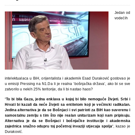
Jedan od
vodećih
intelektualaca u BiH, orijentalista i akademik Esad Duraković gostovao je
u emisiji Pressing na N1.Da li je realna ‘bošnjačka država’, ako bi se sve
zatvorilo u nekih 25% teritorije, da li bi nastao haos?
“
To bi bila Gaza, jedna enklava u kojoj bi bilo nemoguće živjeti. Srbi i
Hrvati bi kazali da neće živjeti sa entitetom koji je većinski radikalan.
Jedina alternativa je da se Bošnjaci i svi patrioti za BiH kao suverenu i
samostalnu zemlju s tim što nije realan unitarizam koji nam pripisuju.
Alternativa je da se Bošnjaci i bošnjačke institucije i akademska
zajednica snažno odupru toj početnoj invaziji utjecaja spolja
“, kazao je
Duraković.