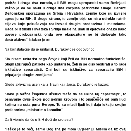
podrže i druga dva naroda, ali BiH mogu upropastiti samo Bošnjaci.
Važno je da se nađu u druga dva korpusa patriotske snage. Garanti
Dejtonskog sporazuma su Srbija i Hrvatska, zemlje koje su izvršile
agresiju na BiH. S druge strane, te zemlje obje se nisu odrekle ratnih
ciljeva koje pokušavaju realizovati drugim sredstvima i metodama.
Kada bi istinski Hrvatska i Srbija imale na umu ili djelovale onako kako
govore probosanski, onda ove ekspoziture ne bi djelovale tako
destruktivno
“, istakao je on.
Na konstatacije da je unitarist, Duraković je odgovorio:
“
Ja nisam unitarist nego čovjek koji želi da BiH normalno funkcioniše.
Stigmatizirajući patriote kao unitariste, želi ih se diskreditirati a to rade
isključivo separatisti. Oni koji su isključivo za separaciju BiH i
pripajanje drugim zemljama
“.
Glede aktivizma učenika iz Travnika i Jajca, Duraković je kazao:
“
Jako je važna činjenica učenici traže da se ukine taj “aparthejd”, to
osnivanje dvije škole pod jednim krovom i to onajčešće od onih ljudi
kojima su usta puna Evrope. To su mladi ljudi koji daju lekciju svojim
profesorima, ministrima i ostalim
“.
Da li vjeruje da će u BiH doći do protesta?
“
Teško je to reći, samo Bog zna po mom uvjerenju. Mislim da uz ovaj