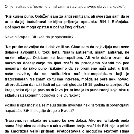
On je istakao da “govori o tim stvarima stavljajući svoju glavu na kocku”.
“
Rizikujem puno. Optužen sam za antisemitizam, ali svjestan sam da je
to u daljoj budućnosti ozbiljna prijetnja opstanku BiH i Bošnjaka.
Bošnjaci ne mogu opstati u bošnjačkoj državi.
”
Navala Arapa u BiH kao da je splasnula?
“
Ne pratim dovoljno da li dolaze ili ne. Čitao sam da najavljuju masovne
dolaske avionima u toku ljeta. Nisam antisemit, nisam antiarap, ne
mrzim nikoga. Osjećam se kosmopolitom. Ali vrlo dobro znam da
masovno doseljavanje tih ljudi znači da prodajemo vlastiti tlo pod
nogama i da jako puno rizikujemo da se promjene naši adeti u BiH,
naše navike, da se radikalizira naš kosmopolitizam koji je
tradicionalan. Ne znam ko tu ima interesa, možda se pere neki novac,
ali predlažem da naši ljudi od pameti gledaju 10-15 godina unaprijed. Na
kraju, neka djeluje pravna država jer tu ima jako puno radnji koje nisu u
skladu sa zakonom
“, odgovorio je Duraković.
Postoji li opasnost da se među turiste involvira neki terorista ili potencijalni
napadač u BiH ili negdje drugo u Evropi?
“
Naravno, jer nikada ne znamo ko sve dolazi. Ako nema takvih onda
sama činjenica da dolaze u tako velikom broju znači da BiH nije u prilici
da amortizira veliki pritisak. Pretpostavka o mogućim ekstremistima