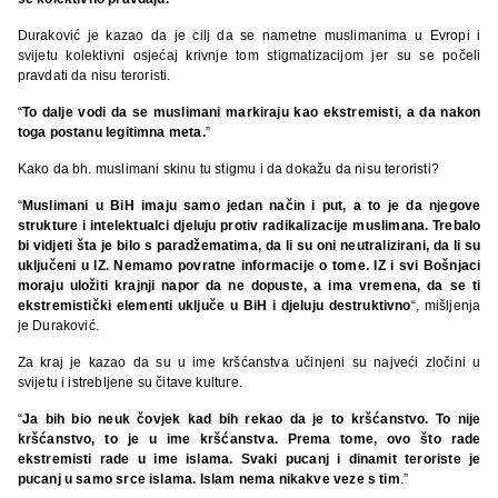
Duraković je kazao da je cilj da se nametne muslimanima u Evropi i
svijetu kolektivni osjećaj krivnje tom stigmatizacijom jer su se počeli
pravdati da nisu teroristi.
“
To dalje vodi da se muslimani markiraju kao ekstremisti, a da nakon
toga postanu legitimna meta.
”
Kako da bh. muslimani skinu tu stigmu i da dokažu da nisu teroristi?
“
Muslimani u BiH imaju samo jedan način i put, a to je da njegove
strukture i intelektualci djeluju protiv radikalizacije muslimana. Trebalo
bi vidjeti šta je bilo s paradžematima, da li su oni neutralizirani, da li su
uključeni u IZ. Nemamo povratne informacije o tome. IZ i svi Bošnjaci
moraju uložiti krajnji napor da ne dopuste, a ima vremena, da se ti
ekstremistički elementi uključe u BiH i djeluju destruktivno
“, mišljenja
je Duraković.
Za kraj je kazao da su u ime kršćanstva učinjeni su najveći zločini u
svijetu i istrebljene su čitave kulture.
“
Ja bih bio neuk čovjek kad bih rekao da je to kršćanstvo. To nije
kršćanstvo, to je u ime kršćanstva. Prema tome, ovo što rade
ekstremisti rade u ime islama. Svaki pucanj i dinamit teroriste je
pucanj u samo srce islama. Islam nema nikakve veze s tim
.”