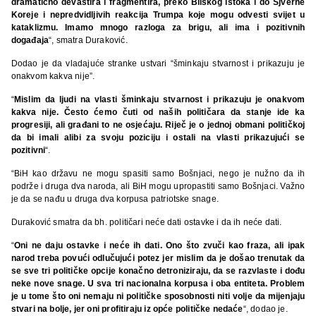
dramatično devastira i fragmentira, preko Bliskog istoka i do Sjverne
Koreje i nepredvidljivih reakcija Trumpa koje mogu odvesti svijet u
kataklizmu. Imamo mnogo razloga za brigu, ali ima i pozitivnih
događaja
“, smatra Duraković.
Dodao je da vladajuće stranke ustvari “šminkaju stvarnost i prikazuju je
onakvom kakva nije”.
“
Mislim da ljudi na vlasti šminkaju stvarnost i prikazuju je onakvom
kakva nije. Često ćemo čuti od naših političara da stanje ide ka
progresiji, ali građani to ne osjećaju. Riječ je o jednoj obmani političkoj
da bi imali alibi za svoju poziciju i ostali na vlasti prikazujući se
pozitivni
“.
“BiH kao državu ne mogu spasiti samo Bošnjaci, nego je nužno da ih
podrže i druga dva naroda, ali BiH mogu upropastiti samo Bošnjaci. Važno
je da se nađu u druga dva korpusa patriotske snage.
Duraković smatra da bh. političari neće dati ostavke i da ih neće dati.
“
Oni ne daju ostavke i neće ih dati. Ono što zvuči kao fraza, ali ipak
narod treba povući odlučujući potez jer mislim da je došao trenutak da
se sve tri političke opcije konačno detroniziraju, da se razvlaste i dođu
neke nove snage. U sva tri nacionalna korpusa i oba entiteta. Problem
je u tome što oni nemaju ni političke sposobnosti niti volje da mijenjaju
stvari na bolje, jer oni profitiraju iz opće političke nedaće
“, dodao je.