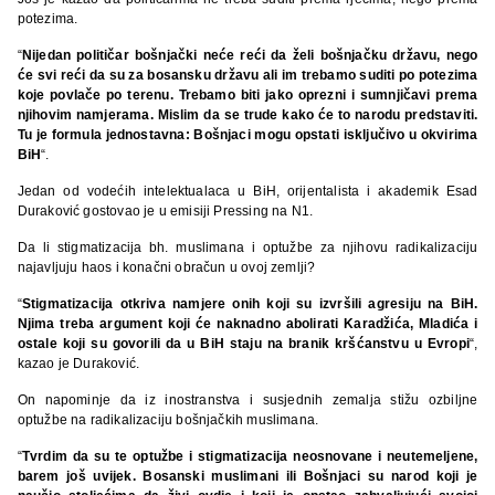
potezima.
“
Nijedan političar bošnjački neće reći da želi bošnjačku državu, nego
će svi reći da su za bosansku državu ali im trebamo suditi po potezima
koje povlače po terenu. Trebamo biti jako oprezni i sumnjičavi prema
njihovim namjerama. Mislim da se trude kako će to narodu predstaviti.
Tu je formula jednostavna: Bošnjaci mogu opstati isključivo u okvirima
BiH
“.
Jedan od vodećih intelektualaca u BiH, orijentalista i akademik Esad
Duraković gostovao je u emisiji Pressing na N1.
Da li stigmatizacija bh. muslimana i optužbe za njihovu radikalizaciju
najavljuju haos i konačni obračun u ovoj zemlji?
“
Stigmatizacija otkriva namjere onih koji su izvršili agresiju na BiH.
Njima treba argument koji će naknadno abolirati Karadžića, Mladića i
ostale koji su govorili da u BiH staju na branik kršćanstvu u Evropi
“,
kazao je Duraković.
On napominje da iz inostranstva i susjednih zemalja stižu ozbiljne
optužbe na radikalizaciju bošnjačkih muslimana.
“
Tvrdim da su te optužbe i stigmatizacija neosnovane i neutemeljene,
barem još uvijek. Bosanski muslimani ili Bošnjaci su narod koji je