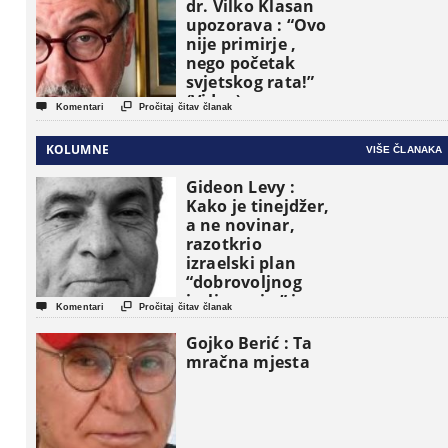
dr. Vilko Klasan
upozorava : “Ovo
nije primirje ,
nego početak
svjetskog rata!”
(Video)


Komentari
Pročitaj čitav članak
KOLUMNE
VIŠE ČLANAKA
Gideon Levy :
Kako je tinejdžer,
a ne novinar,
razotkrio
izraelski plan
“dobrovoljnog
iseljavanja ” iz


Komentari
Pročitaj čitav članak
Gaze
Gojko Berić : Ta
mračna mjesta