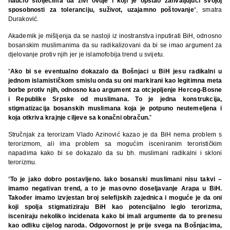
naučio stoljećima da živi ovdje i koji je opstao zahvaljujući svojoj
sposobnosti za toleranciju, suživot, uzajamno poštovanje
“, smatra
Duraković.
Akademik je mišljenja da se nastoji iz inostranstva inputirati BiH, odnosno
bosanskim muslimanima da su radikalizovani da bi se imao argument za
djelovanje protiv njih jer je islamofobija trend u svijetu.
“
Ako bi se eventualno dokazalo da Bošnjaci u BiH jesu radikalni u
jednom islamističkom smislu onda su oni markirani kao legitimna meta
borbe protiv njih, odnosno kao argument za otcjepljenje Herceg-Bosne
i Republike Srpske od muslimana. To je jedna konstrukcija,
stigmatizacija bosanskih muslimana koja je potpuno neutemeljena i
koja otkriva krajnje ciljeve sa konačni obračun.
”
Stručnjak za terorizam Vlado Azinović kazao je da BiH nema problem s
terorizmom, ali ima problem sa mogućim isceniranim terorističkim
napadima kako bi se dokazalo da su bh. muslimani radikalni i skloni
terorizmu.
“
To je jako dobro postavljeno. Iako bosanski muslimani nisu takvi –
imamo negativan trend, a to je masovno doseljavanje Arapa u BiH.
Također imamo izvjestan broj selefijskih zajednica i moguće je da oni
koji spolja stigmatiziraju BiH kao potencijalno leglo terorizma,
isceniraju nekoliko incidenata kako bi imali argumente da to prenesu
kao odliku cijelog naroda.
Odgovornost je prije svega na Bošnjacima,