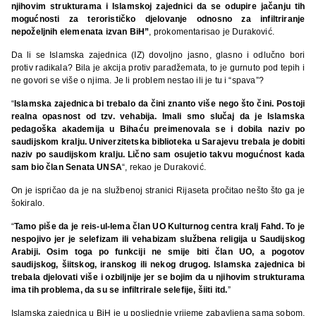
njihovim strukturama i Islamskoj zajednici da se odupire jačanju tih
mogućnosti za terorističko djelovanje odnosno za infiltriranje
nepoželjnih elemenata izvan BiH”
, prokomentarisao je Duraković.
Da li se Islamska zajednica (IZ) dovoljno jasno, glasno i odlučno bori
protiv radikala? Bila je akcija protiv paradžemata, to je gurnuto pod tepih i
ne govori se više o njima. Je li problem nestao ili je tu i “spava”?
“
Islamska zajednica bi trebalo da čini znanto više nego što čini. Postoji
realna opasnost od tzv. vehabija. Imali smo slučaj da je Islamska
pedagoška akademija u Bihaću preimenovala se i dobila naziv po
saudijskom kralju. Univerzitetska biblioteka u Sarajevu trebala je dobiti
naziv po saudijskom kralju. Lično sam osujetio takvu mogućnost kada
sam bio član Senata UNSA
“, rekao je Duraković.
On je ispričao da je na službenoj stranici Rijaseta pročitao nešto što ga je
šokiralo.
“
Tamo piše da je reis-ul-lema član UO Kulturnog centra kralj Fahd. To je
nespojivo jer je selefizam ili vehabizam službena religija u Saudijskog
Arabiji. Osim toga po funkciji ne smije biti član UO, a pogotov
saudijskog, šiitskog, iranskog ili nekog drugog. Islamska zajednica bi
trebala djelovati više i ozbiljnije jer se bojim da u njihovim strukturama
ima tih problema, da su se infiltrirale selefije, šiiti itd.
”
Islamska zajednica u BiH je u posljednje vrijeme zabavljena sama sobom,