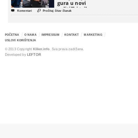
gura u novi
politički triler


Komentari
Pročitaj čitav članak
POČETNA
O NAMA
IMPRESSUM
KONTAKT
MARKETING
USLOVI KORIŠTENJA
© 2013 Copyright
Kliker.info
. Sva prava zadržana.
Developed by
LEFTOR