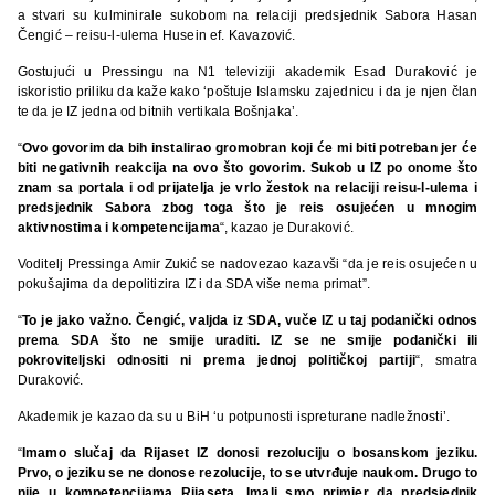
a stvari su kulminirale sukobom na relaciji predsjednik Sabora Hasan
Čengić – reisu-l-ulema Husein ef. Kavazović.
Gostujući u Pressingu na N1 televiziji akademik Esad Duraković je
iskoristio priliku da kaže kako ‘poštuje Islamsku zajednicu i da je njen član
te da je IZ jedna od bitnih vertikala Bošnjaka’.
“
Ovo govorim da bih instalirao gromobran koji će mi biti potreban jer će
biti negativnih reakcija na ovo što govorim. Sukob u IZ po onome što
znam sa portala i od prijatelja je vrlo žestok na relaciji reisu-l-ulema i
predsjednik Sabora zbog toga što je reis osujećen u mnogim
aktivnostima i kompetencijama
“, kazao je Duraković.
Voditelj Pressinga Amir Zukić se nadovezao kazavši “da je reis osujećen u
pokušajima da depolitizira IZ i da SDA više nema primat”.
“
To je jako važno. Čengić, valjda iz SDA, vuče IZ u taj podanički odnos
prema SDA što ne smije uraditi. IZ se ne smije podanički ili
pokroviteljski odnositi ni prema jednoj političkoj partiji
“, smatra
Duraković.
Akademik je kazao da su u BiH ‘u potpunosti ispreturane nadležnosti’.
“
Imamo slučaj da Rijaset IZ donosi rezoluciju o bosanskom jeziku.
Prvo, o jeziku se ne donose rezolucije, to se utvrđuje naukom. Drugo to
nije u kompetencijama Rijaseta. Imali smo primjer da predsjednik