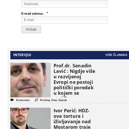
*
E-mail adresa:
INTERVJUI
VIŠE ČLANAKA
Prof.dr. Senadin
Lavić : Nigdje više
u razvijenoj
Evropi ne postoji
politički poredak
u kojem se
etničke grupe


Komentari
Pročitaj čitav članak
pojavljuju kao
osnovne
Ivor Perić: HDZ-
političke jedinice
ova tortura i
iživljavanje nad
Mostarom traje