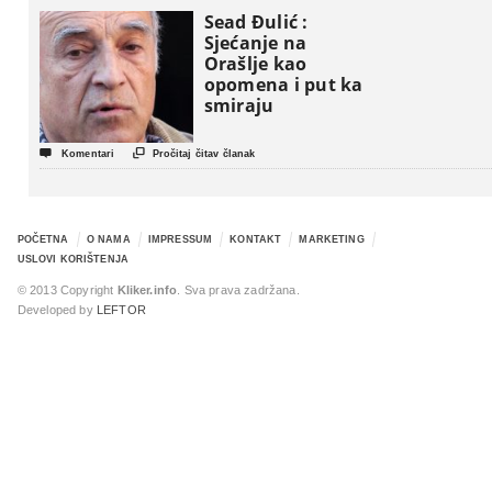
Sead Đulić :
Sjećanje na
Orašlje kao
opomena i put ka
smiraju


Komentari
Pročitaj čitav članak
POČETNA
O NAMA
IMPRESSUM
KONTAKT
MARKETING
USLOVI KORIŠTENJA
© 2013 Copyright
Kliker.info
. Sva prava zadržana.
Developed by
LEFTOR