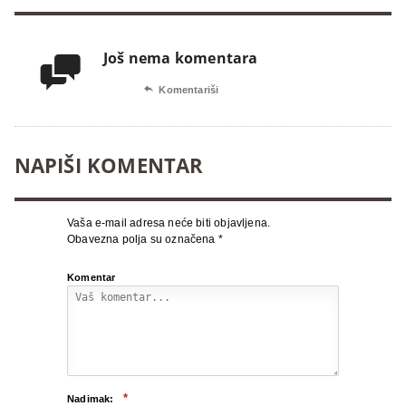
Još nema komentara


Komentariši
NAPIŠI KOMENTAR
Vaša e-mail adresa neće biti objavljena.
Obavezna polja su označena
*
Komentar
*
Nadimak: