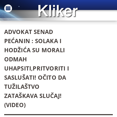
ADVOKAT SENAD
PEĆANIN : SOLAKA I
HODŽIĆA SU MORALI
ODMAH
UHAPSITI,PRITVORITI I
SASLUŠATI! OČITO DA
TUŽILAŠTVO
ZATAŠKAVA SLUČAJ!
(VIDEO)