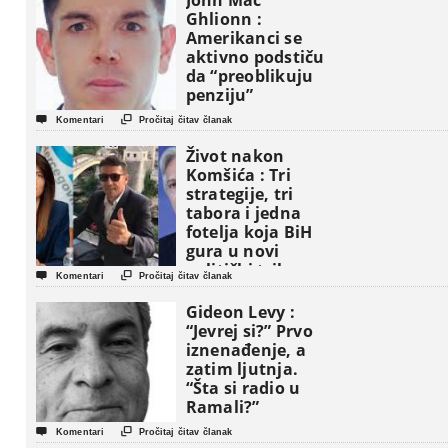
John Mac
Ghlionn :
Amerikanci se
aktivno podstiču
da “preoblikuju
penziju”


Komentari
Pročitaj čitav članak
Život nakon
Komšića : Tri
strategije, tri
tabora i jedna
fotelja koja BiH
gura u novi
politički triler


Komentari
Pročitaj čitav članak
Gideon Levy :
“Jevrej si?” Prvo
iznenađenje, a
zatim ljutnja.
“Šta si radio u
Ramali?”


Komentari
Pročitaj čitav članak