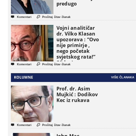
predugo


Komentari
Pročitaj čitav članak
Vojni analitičar
dr. Vilko Klasan
upozorava : “Ovo
nije primirje ,
nego početak
svjetskog rata!”
(Video)


Komentari
Pročitaj čitav članak
KOLUMNE
VIŠE ČLANAKA
Prof. dr. Asim
Mujkić : Dodikov
Kec iz rukava


Komentari
Pročitaj čitav članak