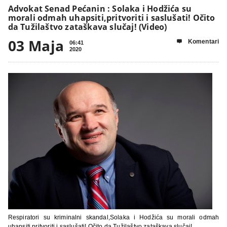
Advokat Senad Pećanin : Solaka i Hodžića su
morali odmah uhapsiti,pritvoriti i saslušati! Očito
da Tužilaštvo zataškava slučaj! (Video)
03 Maja
Komentari

06:41
2020
Respiratori su kriminalni skandal,Solaka i Hodžića su morali odmah
uhapsiti,pritvoriti i saslušati! Očito da Tužilaštvo zataškava slučaj!