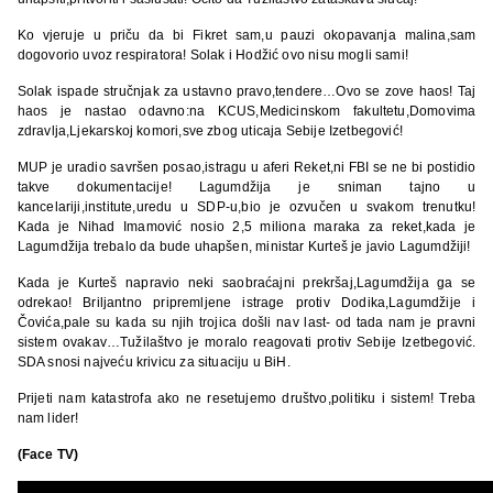
Ko vjeruje u priču da bi Fikret sam,u pauzi okopavanja malina,sam
dogovorio uvoz respiratora! Solak i Hodžić ovo nisu mogli sami!
Solak ispade stručnjak za ustavno pravo,tendere…Ovo se zove haos! Taj
haos je nastao odavno:na KCUS,Medicinskom fakultetu,Domovima
zdravlja,Ljekarskoj komori,sve zbog uticaja Sebije Izetbegović!
MUP je uradio savršen posao,istragu u aferi Reket,ni FBI se ne bi postidio
takve dokumentacije! Lagumdžija je sniman tajno u
kancelariji,institute,uredu u SDP-u,bio je ozvučen u svakom trenutku!
Kada je Nihad Imamović nosio 2,5 miliona maraka za reket,kada je
Lagumdžija trebalo da bude uhapšen, ministar Kurteš je javio Lagumdžiji!
Kada je Kurteš napravio neki saobraćajni prekršaj,Lagumdžija ga se
odrekao! Briljantno pripremljene istrage protiv Dodika,Lagumdžije i
Čovića,pale su kada su njih trojica došli nav last- od tada nam je pravni
sistem ovakav…Tužilaštvo je moralo reagovati protiv Sebije Izetbegović.
SDA snosi najveću krivicu za situaciju u BiH.
Prijeti nam katastrofa ako ne resetujemo društvo,politiku i sistem! Treba
nam lider!
(Face TV)